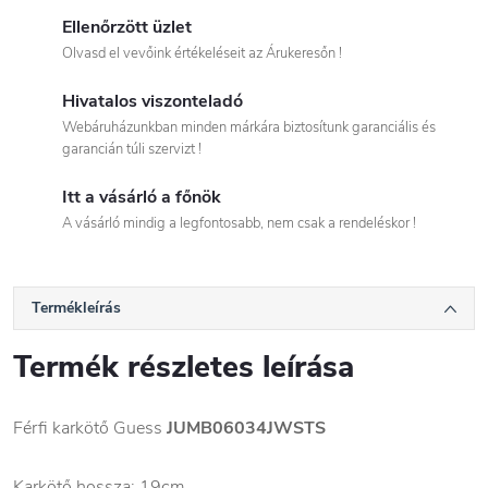
Ellenőrzött üzlet
Olvasd el vevőink értékeléseit az Árukeresőn !
Hivatalos viszonteladó
Webáruházunkban minden márkára biztosítunk garanciális és
garancián túli szervizt !
Itt a vásárló a főnök
A vásárló mindig a legfontosabb, nem csak a rendeléskor !
Termékleírás
Termék részletes leírása
Férfi karkötő Guess
JUMB06034JWSTS
Karkötő hossza: 19cm