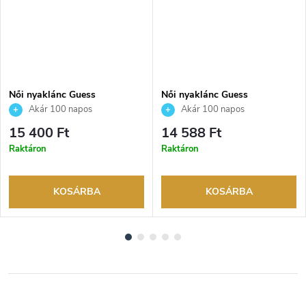
Női nyaklánc Guess
Női nyaklánc Guess
JUBN06013JWYGT
JUBN02245JWRHT
Akár 100 napos
Akár 100 napos
visszaküldési lehetőség. Hivatalos
visszaküldési lehetőség. Hivatalos
15 400 Ft
14 588 Ft
márkakereskedő.
márkakereskedő.
Raktáron
Raktáron
KOSÁRBA
KOSÁRBA