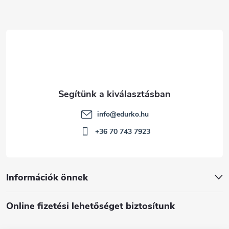
é
c
info
@
edurko.hu
+36 70 743 7923
Információk önnek
Online fizetési lehetőséget biztosítunk