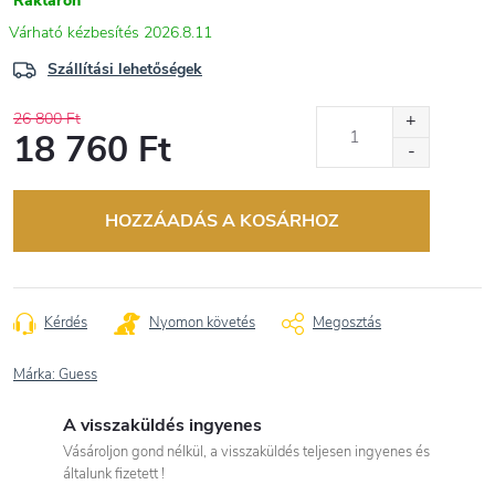
Raktáron
2026.8.11
Szállítási lehetőségek
26 800 Ft
18 760 Ft
Egységár:
HOZZÁADÁS A KOSÁRHOZ
Kérdés
Nyomon követés
Megosztás
Márka:
Guess
A visszaküldés ingyenes
Vásároljon gond nélkül, a visszaküldés teljesen ingyenes és
általunk fizetett !