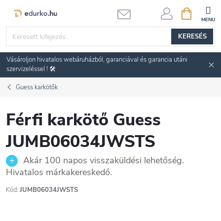
Ugrás
KOSÁR
a
fő
KERESÉS
tartalomhoz
Vásároljon hivatalos webáruházból, garanciával és garancia utáni
szervizeléssel ! 🛠️
Guess karkötők
Férfi karkötő Guess
JUMB06034JWSTS
Akár 100 napos visszaküldési lehetőség.
Hivatalos márkakereskedő.
Kód:
JUMB06034JWSTS