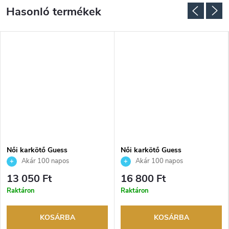
Női karkötő Guess
Női karkötő Guess
JUBB05546JWRHS
JUBB05057JWRHS
Akár 100 napos
Akár 100 napos
visszaküldési lehetőség. Hivatalos
visszaküldési lehetőség. Hivatalos
13 050 Ft
16 800 Ft
márkakereskedő.
márkakereskedő.
Raktáron
Raktáron
KOSÁRBA
KOSÁRBA