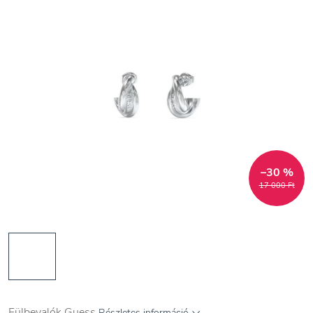
–30 %
17 000 Ft
Fülbevalók Guess
Részletes információ