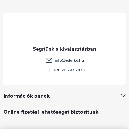
c
info
@
edurko.hu
+36 70 743 7923
Információk önnek
Online fizetési lehetőséget biztosítunk