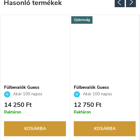
Újdonság
Fülbevalók Guess
Fülbevalók Guess
JUBE06204JWYGT
JUBE02174JWRHT
Akár 100 napos
Akár 100 napos
visszaküldési lehetőség. Hivatalos
visszaküldési lehetőség. Hivatalos
14 250 Ft
12 750 Ft
márkakereskedő.
márkakereskedő.
Raktáron
Raktáron
KOSÁRBA
KOSÁRBA