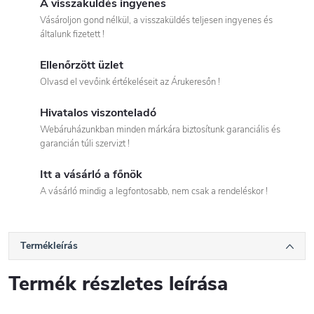
A visszaküldés ingyenes
Vásároljon gond nélkül, a visszaküldés teljesen ingyenes és
általunk fizetett !
Ellenőrzött üzlet
Olvasd el vevőink értékeléseit az Árukeresőn !
Hivatalos viszonteladó
Webáruházunkban minden márkára biztosítunk garanciális és
garancián túli szervizt !
Itt a vásárló a főnök
A vásárló mindig a legfontosabb, nem csak a rendeléskor !
Termékleírás
Termék részletes leírása