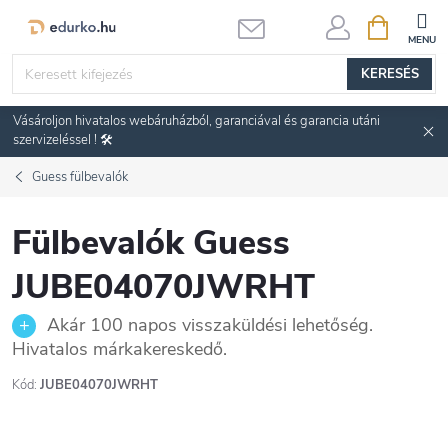
Ugrás
KOSÁR
a
fő
KERESÉS
tartalomhoz
Vásároljon hivatalos webáruházból, garanciával és garancia utáni
szervizeléssel ! 🛠️
Guess fülbevalók
Fülbevalók Guess
JUBE04070JWRHT
Akár 100 napos visszaküldési lehetőség.
Hivatalos márkakereskedő.
Kód:
JUBE04070JWRHT