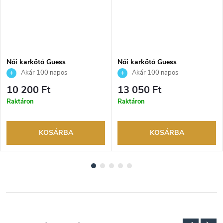
Női karkötő Guess
Női karkötő Guess
JUBB06234JWRHS
JUBB05546JWRHS
Akár 100 napos
Akár 100 napos
visszaküldési lehetőség. Hivatalos
visszaküldési lehetőség. Hivatalos
10 200 Ft
13 050 Ft
márkakereskedő.
márkakereskedő.
Raktáron
Raktáron
KOSÁRBA
KOSÁRBA