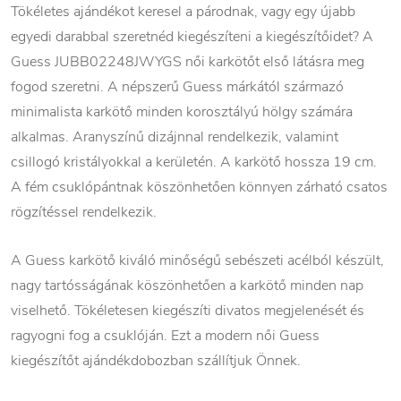
Tökéletes ajándékot keresel a párodnak, vagy egy újabb
egyedi darabbal szeretnéd kiegészíteni a kiegészítőidet? A
Guess JUBB02248JWYGS női karkötőt első látásra meg
fogod szeretni. A népszerű Guess márkától származó
minimalista karkötő minden korosztályú hölgy számára
alkalmas. Aranyszínű dizájnnal rendelkezik, valamint
csillogó kristályokkal a kerületén. A karkötő hossza 19 cm.
A fém csuklópántnak köszönhetően könnyen zárható csatos
rögzítéssel rendelkezik.
A Guess karkötő kiváló minőségű sebészeti acélból készült,
nagy tartósságának köszönhetően a karkötő minden nap
viselhető. Tökéletesen kiegészíti divatos megjelenését és
ragyogni fog a csuklóján. Ezt a modern női Guess
kiegészítőt ajándékdobozban szállítjuk Önnek.