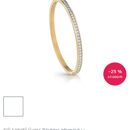
–25 %
17 000 Ft
Női karkötő Guess
Részletes információ