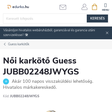
Ugrás
KOSÁR
a
fő
KERESÉS
tartalomhoz
Vásároljon hivatalos webáruházból, garanciával és garancia utáni
szervizeléssel ! 🛠️
Guess karkötők
Női karkötő Guess
JUBB02248JWYGS
Akár 100 napos visszaküldési lehetőség.
Hivatalos márkakereskedő.
Kód:
JUBB02248JWYGS