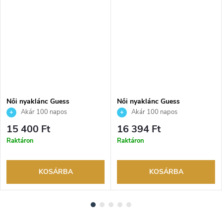
Női nyaklánc Guess
Női nyaklánc Guess
JUBN04649JWRHT
JUBN02141JWRHT
Akár 100 napos
Akár 100 napos
visszaküldési lehetőség. Hivatalos
visszaküldési lehetőség. Hivatalos
15 400 Ft
16 394 Ft
márkakereskedő.
márkakereskedő.
Raktáron
Raktáron
KOSÁRBA
KOSÁRBA