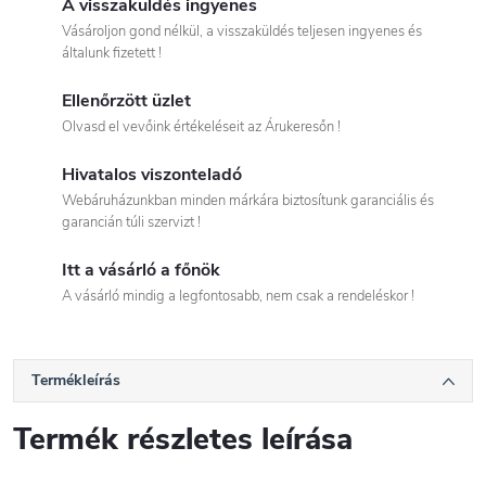
A visszaküldés ingyenes
Vásároljon gond nélkül, a visszaküldés teljesen ingyenes és
általunk fizetett !
Ellenőrzött üzlet
Olvasd el vevőink értékeléseit az Árukeresőn !
Hivatalos viszonteladó
Webáruházunkban minden márkára biztosítunk garanciális és
garancián túli szervizt !
Itt a vásárló a főnök
A vásárló mindig a legfontosabb, nem csak a rendeléskor !
Termékleírás
Termék részletes leírása