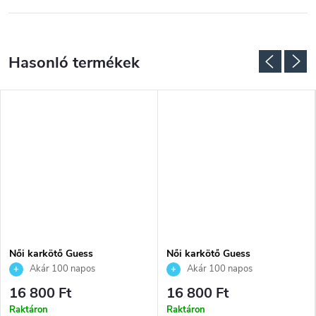
Női karkötő Guess
Női karkötő Guess
JUBB05220JWRHS
JUBB05022JWRHS
Akár 100 napos
Akár 100 napos
visszaküldési lehetőség. Hivatalos
visszaküldési lehetőség. Hivatalos
16 800 Ft
16 800 Ft
márkakereskedő.
márkakereskedő.
Raktáron
Raktáron