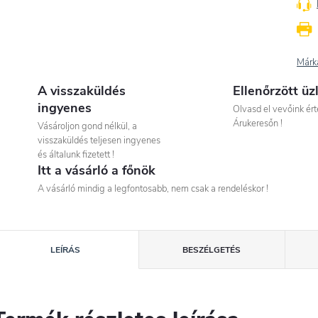
Márk
A visszaküldés
Ellenőrzött üz
ingyenes
Olvasd el vevőink ért
Árukeresőn !
Vásároljon gond nélkül, a
visszaküldés teljesen ingyenes
és általunk fizetett !
Itt a vásárló a főnök
A vásárló mindig a legfontosabb, nem csak a rendeléskor !
LEÍRÁS
BESZÉLGETÉS