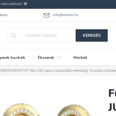
zervizeléssel ! 🛠️
info@edurko.hu
 árucsere
Reklamáció
Gyakran ismételt kérdések
Üzleti feltétel
KERESÉS
yerek karórák
Ékszerek
Márkák
ss JUBE05380JWYGT
Akár 100 napos visszaküldési lehetőség. Hivatalos márkak
F
J