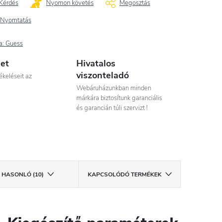
Kérdés
Nyomon követés
Megosztás
Nyomtatás
a:
Guess
let
Hivatalos
viszonteladó
ékeléseit az
Webáruházunkban minden
márkára biztosítunk garanciális
és garancián túli szervizt !
HASONLÓ (10)
KAPCSOLÓDÓ TERMÉKEK