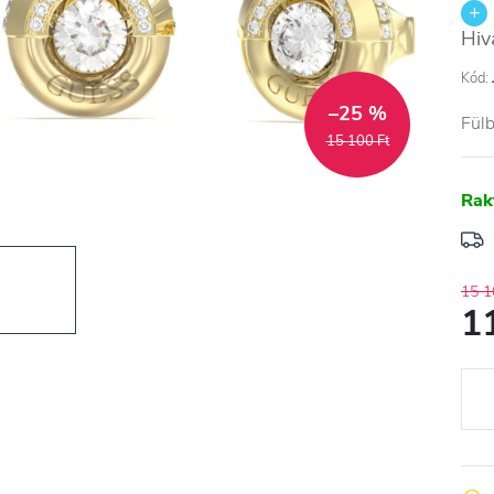
Hiv
Kód:
–25 %
Fül
15 100 Ft
Rak
15 1
1
Egys