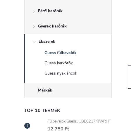
d
Férfi karórák
a
Gyerek karórák
l
s
Ékszerek
Guess fülbevalók
ó
Guess karkötők
p
Guess nyakláncok
a
Márkák
n
TOP 10 TERMÉK
e
Fülbevalók Guess JUBE02174JWRHT
12 750 Ft