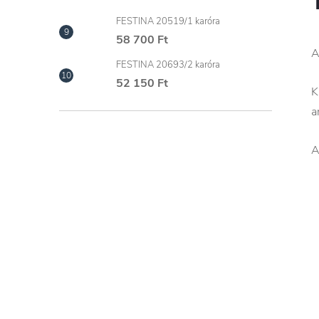
FESTINA 20519/1 karóra
58 700 Ft
A
FESTINA 20693/2 karóra
52 150 Ft
K
a
A