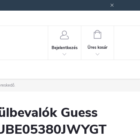
ek (ÁSZF)
Adatkezelési tájékoztató
Jogi nyilatkozat
Fogyasztóvéd
KOSÁR
Üres kosár
Bejelentkezés
ereskedő.
ülbevalók Guess
UBE05380JWYGT