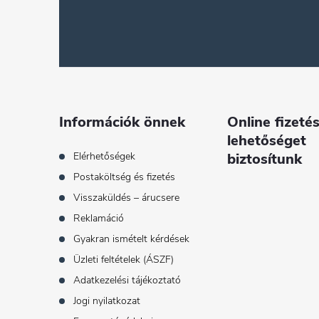
á
b
l
é
Információk önnek
Online fizetés
lehetőséget
c
Elérhetőségek
biztosítunk
Postaköltség és fizetés
Visszaküldés – árucsere
Reklamáció
Gyakran ismételt kérdések
Üzleti feltételek (ÁSZF)
Adatkezelési tájékoztató
Jogi nyilatkozat