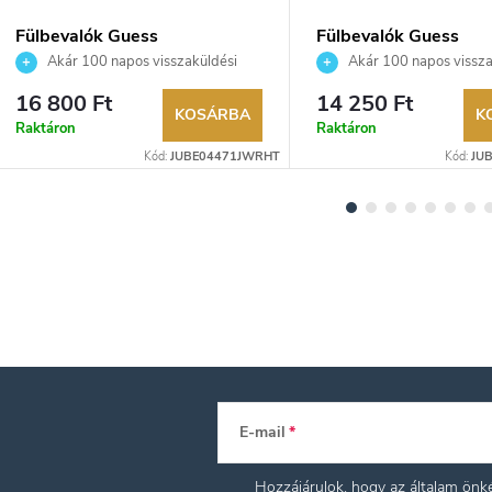
Fülbevalók Guess
Fülbevalók Guess
JUBE04471JWRHT
JUBE06210JWRHT
Akár 100 napos visszaküldési
Akár 100 napos vissza
lehetőség. Hivatalos márkakereskedő.
lehetőség. Hivatalos márka
16 800 Ft
14 250 Ft
KOSÁRBA
K
Raktáron
Raktáron
Kód:
JUBE04471JWRHT
Kód:
JU
E-mail
Hozzájárulok, hogy az általam ön