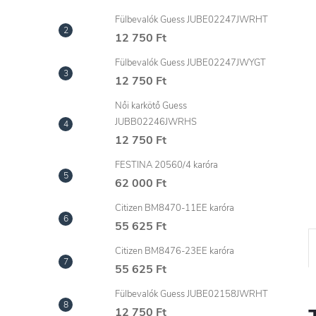
l
Fülbevalók Guess JUBE02247JWRHT
12 750 Ft
Fülbevalók Guess JUBE02247JWYGT
12 750 Ft
Női karkötő Guess
JUBB02246JWRHS
12 750 Ft
FESTINA 20560/4 karóra
62 000 Ft
Citizen BM8470-11EE karóra
55 625 Ft
Citizen BM8476-23EE karóra
55 625 Ft
Fülbevalók Guess JUBE02158JWRHT
12 750 Ft