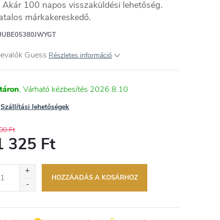
Akár 100 napos visszaküldési lehetőség.
atalos márkakereskedő.
JUBE05380JWYGT
bevalók Guess
Részletes információ
táron
2026.8.10
Szállítási lehetőségek
00 Ft
1 325 Ft
égár:
HOZZÁADÁS A KOSÁRHOZ