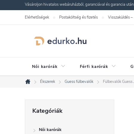
Ugrás
Vásároljon hivatalos webáruházból, garanciával és garancia utáni s
a
Elérhetőségek
Postaköltség és fizetés
Visszaküldés –
fő
tartalomhoz
Női karórák
Férfi karórák
G
Ékszerek
Guess fülbevalók
Fülbevalók Gue
Kezdőlap
O
Kategóriák
Kategóriák
átugrása
l
Női karórák