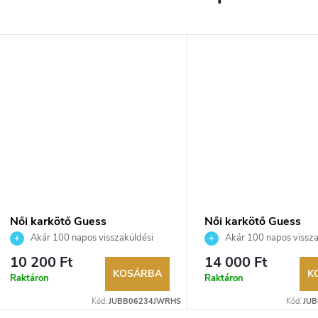
Női karkötő Guess
Női karkötő Guess
JUBB06234JWRHS
JUBB04594JWRHS
Akár 100 napos visszaküldési
Akár 100 napos vissza
lehetőség. Hivatalos márkakereskedő.
lehetőség. Hivatalos márka
10 200 Ft
14 000 Ft
KOSÁRBA
K
Raktáron
Raktáron
Kód:
JUBB06234JWRHS
Kód:
JU