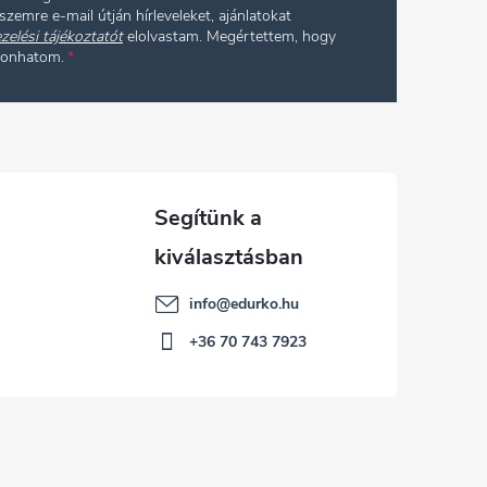
szemre e-mail útján hírleveleket, ajánlatokat
zelési tájékoztatót
elolvastam. Megértettem, hogy
vonhatom.
info
@
edurko.hu
+36 70 743 7923