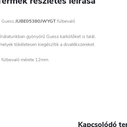
Termék részletes leírása
 Guess
JUBE05380JWYGT
fülbevaló
ínálatunkban gyönyörű Guess karkötőket is talál,
melyek tökéletesen kiegészítik a divatékszereket.
 fülbevaló mérete 12mm.
Kapcsolódó te