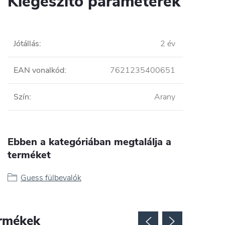
Kiegészítő paraméterek
Jótállás
:
2 év
EAN vonalkód
:
7621235400651
Szín
:
Arany
Ebben a kategóriában megtalálja a
terméket
Guess fülbevalók
rmékek