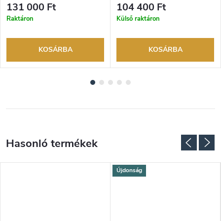
visszaküldési lehetőség. Hivatalos
visszaküldési lehetőség. Hivatalos
131 000 Ft
104 400 Ft
márkakereskedő.
márkakereskedő.
Raktáron
Külső raktáron
KOSÁRBA
KOSÁRBA
Újdonság