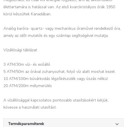
élettartamára is hatással van. Az első kvarckristályos órák 1950
körül készültek Kanadában.
Analóg karóra- quartz- vagy mechanikus óraművel rendelkező óra,
amely az időt mutatók és egy számlap segítségével mutatja.
Vízállósági táblázat
3 ATM/30m víz- és esőálló
5 ATM/50m az órával zuhanyozhat, folyó víz alatt moshat kezet.
10 ATM/100m búvárkodás légzőkészülék vagy úszás nélkül
20 ATM/200m mélymerülés
A vízállósággal kapcsolatos pontosabb utasításokért kérjük,
kövesse a használati utasítást.
Termékparaméterek