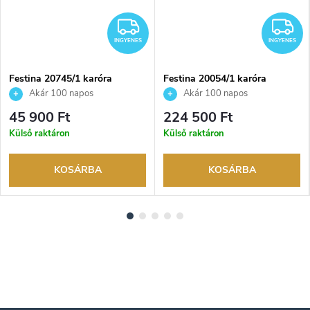
INGYENES
I
INGYENES
INGYENES
Festina 20745/1 karóra
Festina 20054/1 karóra
Akár 100 napos
Akár 100 napos
visszaküldési lehetőség. Hivatalos
visszaküldési lehetőség. Hivatalos
45 900 Ft
224 500 Ft
márkakereskedő.
márkakereskedő.
Külső raktáron
Külső raktáron
KOSÁRBA
KOSÁRBA