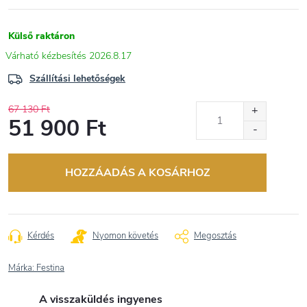
Külső raktáron
2026.8.17
Szállítási lehetőségek
67 130 Ft
51 900 Ft
Egységár:
HOZZÁADÁS A KOSÁRHOZ
Kérdés
Nyomon követés
Megosztás
Márka:
Festina
A visszaküldés ingyenes