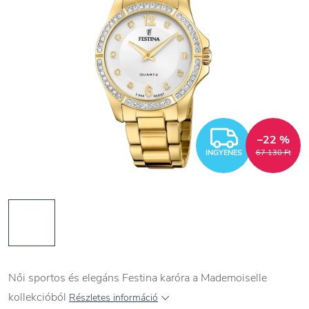
INGYEN
–22 %
INGYENES
67 130 Ft
Női sportos és elegáns Festina karóra a Mademoiselle
kollekcióból
Részletes információ