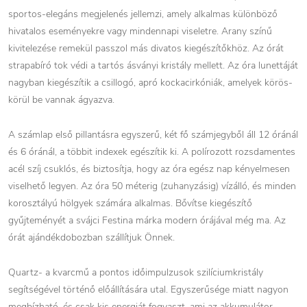
sportos-elegáns megjelenés jellemzi, amely alkalmas különböző
hivatalos eseményekre vagy mindennapi viseletre. Arany színű
kivitelezése remekül passzol más divatos kiegészítőkhöz. Az órát
strapabíró tok védi a tartós ásványi kristály mellett. Az óra lunettáját
nagyban kiegészítik a csillogó, apró kockacirkóniák, amelyek körös-
körül be vannak ágyazva.
A számlap első pillantásra egyszerű, két fő számjegyből áll 12 óránál
és 6 óránál, a többit indexek egészítik ki. A polírozott rozsdamentes
acél szíj csuklós, és biztosítja, hogy az óra egész nap kényelmesen
viselhető legyen. Az óra 50 méterig (zuhanyzásig) vízálló, és minden
korosztályú hölgyek számára alkalmas. Bővítse kiegészítő
gyűjteményét a svájci Festina márka modern órájával még ma. Az
órát ajándékdobozban szállítjuk Önnek.
Quartz- a kvarcmű a pontos időimpulzusok szilíciumkristály
segítségével történő előállítására utal. Egyszerűsége miatt nagyon
megbízható, és csak kis energiát fogyaszt, ami az akkumulátor