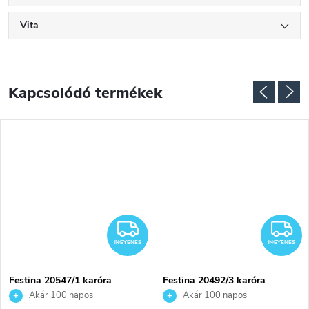
Vita
Kapcsolódó termékek
NGYENES
INGYENES
I
INGYENES
INGYENES
Festina 20547/1 karóra
Festina 20492/3 karóra
Akár 100 napos
Akár 100 napos