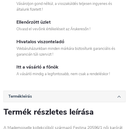
Vásároljon gond nélkül, a visszaküldés teljesen ingyenes és
általunk fizetett !
Ellenőrzött üzlet
Olvasd el vevőink értékeléseit az Árukeresőn !
Hivatalos viszonteladó
Webáruházunkban minden márkára biztosítunk garanciális és
garancián túli szervizt !
Itt a vásárló a főnök
A vásárló mindig a legfontosabb, nem csak a rendeléskor !
Termékleírás
Termék részletes leírása
A Mademoiselle kollekcióból származó Festina 20596/1 női karórát