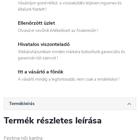
Vásároljon gond nélkül, a visszaküldés teljesen ingyenes és
általunk fizetett !
Ellenőrzött üzlet
Olvasd el vevőink értékeléseit az Árukeresőn !
Hivatalos viszonteladó
Webáruházunkban minden márkára biztosítunk garanciális és
garancián túli szervizt !
Itt a vásárló a főnök
A vásárló mindig a legfontosabb, nem csak a rendeléskor !
Termékleírás
Termék részletes leírása
Festina női karóra