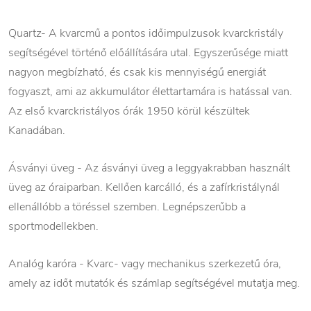
Quartz- A kvarcmű a pontos időimpulzusok kvarckristály
segítségével történő előállítására utal. Egyszerűsége miatt
nagyon megbízható, és csak kis mennyiségű energiát
fogyaszt, ami az akkumulátor élettartamára is hatással van.
Az első kvarckristályos órák 1950 körül készültek
Kanadában.
Ásványi üveg - Az ásványi üveg a leggyakrabban használt
üveg az óraiparban. Kellően karcálló, és a zafírkristálynál
ellenállóbb a töréssel szemben. Legnépszerűbb a
sportmodellekben.
Analóg karóra - Kvarc- vagy mechanikus szerkezetű óra,
amely az időt mutatók és számlap segítségével mutatja meg.