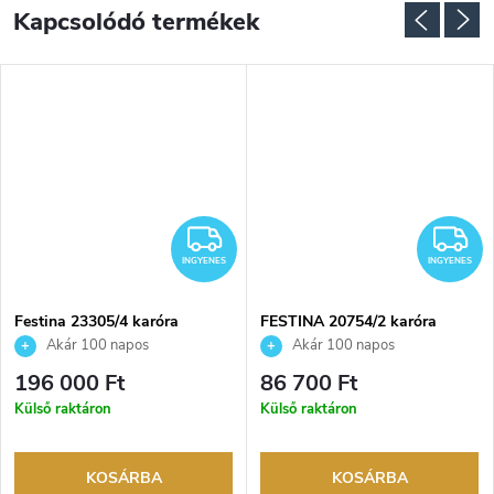
Kapcsolódó termékek
INGYENES
I
INGYENES
INGYENES
Festina 23305/4 karóra
FESTINA 20754/2 karóra
Akár 100 napos
Akár 100 napos
visszaküldési lehetőség. Hivatalos
visszaküldési lehetőség. Hivatalos
196 000 Ft
86 700 Ft
márkakereskedő.
márkakereskedő.
Külső raktáron
Külső raktáron
KOSÁRBA
KOSÁRBA