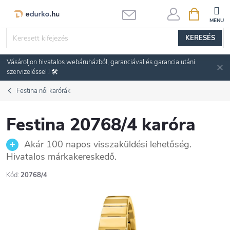
Ugrás
KOSÁR
a
fő
KERESÉS
tartalomhoz
Vásároljon hivatalos webáruházból, garanciával és garancia utáni
szervizeléssel ! 🛠️
Festina női karórák
Festina 20768/4 karóra
Akár 100 napos visszaküldési lehetőség.
Hivatalos márkakereskedő.
Kód:
20768/4