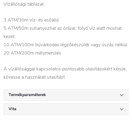
Vízállósági táblázat
3 ATM/30m víz- és esőálló
5 ATM/50m zuhanyozhat az órával, folyó víz alatt moshat
kezet.
10 ATM/100m búvárkodás légzőkészülék vagy úszás nélkül
20 ATM/200m mélymerülés
A vízállósággal kapcsolatos pontosabb utasításokért kérjük,
kövesse a használati utasítást.
Termékparaméterek
Vita