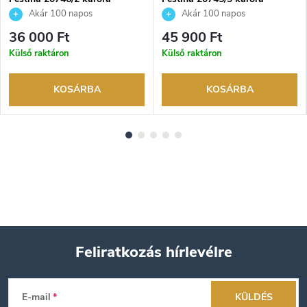
Akár 100 napos
Akár 100 napos
visszaküldési lehetőség. Hivatalos
visszaküldési lehetőség. Hivatalos
36 000 Ft
45 900 Ft
márkakereskedő.
márkakereskedő.
Külső raktáron
Külső raktáron
KOSÁRBA
KOSÁRBA
Feliratkozás hírlevélre
L
E-mail
KÜLDÉS