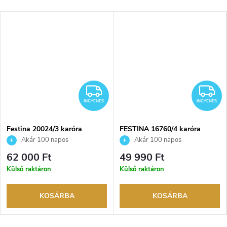
NGYENES
INGYENES
I
INGYENES
INGYENES
Festina 20024/3 karóra
FESTINA 16760/4 karóra
Akár 100 napos
Akár 100 napos
visszaküldési lehetőség. Hivatalos
visszaküldési lehetőség. Hivatalos
62 000 Ft
49 990 Ft
márkakereskedő.
márkakereskedő.
Külső raktáron
Külső raktáron
KOSÁRBA
KOSÁRBA