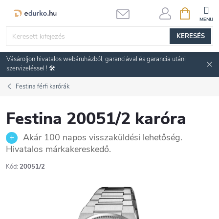
Ugrás
KOSÁR
a
fő
KERESÉS
tartalomhoz
Vásároljon hivatalos webáruházból, garanciával és garancia utáni
szervizeléssel ! 🛠️
Festina férfi karórák
Festina 20051/2 karóra
Akár 100 napos visszaküldési lehetőség.
Hivatalos márkakereskedő.
Kód:
20051/2