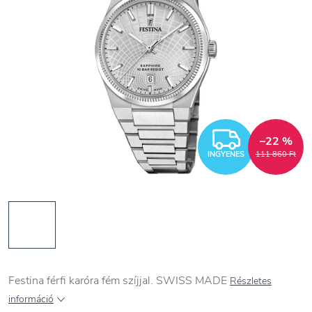
INGYEN
–22 %
INGYENES
111 860 Ft
Festina férfi karóra fém szíjjal. SWISS MADE
Részletes
információ