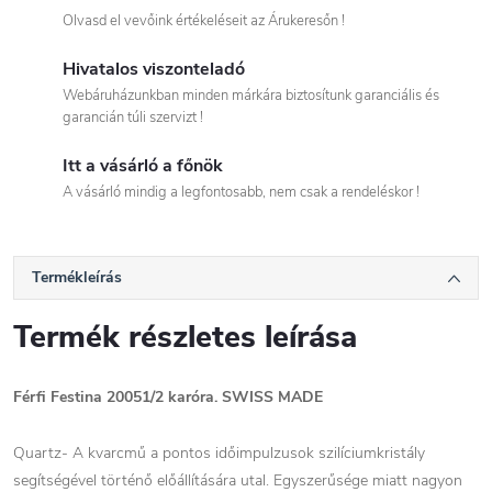
Olvasd el vevőink értékeléseit az Árukeresőn !
Hivatalos viszonteladó
Webáruházunkban minden márkára biztosítunk garanciális és
garancián túli szervizt !
Itt a vásárló a főnök
A vásárló mindig a legfontosabb, nem csak a rendeléskor !
Termékleírás
Termék részletes leírása
Férfi Festina 20051/2 karóra. SWISS MADE
Quartz- A kvarcmű a pontos időimpulzusok szilíciumkristály
segítségével történő előállítására utal. Egyszerűsége miatt nagyon