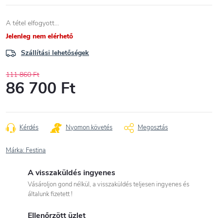
A tétel elfogyott…
Jelenleg nem elérhető
Szállítási lehetőségek
111 860 Ft
86 700 Ft
Egységár:
Kérdés
Nyomon követés
Megosztás
Márka:
Festina
A visszaküldés ingyenes
Vásároljon gond nélkül, a visszaküldés teljesen ingyenes és
általunk fizetett !
Ellenőrzött üzlet