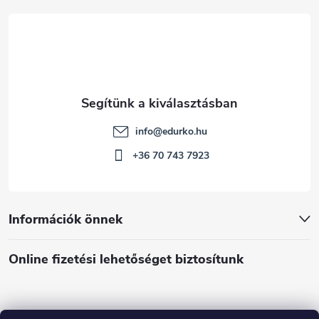
c
info
@
edurko.hu
+36 70 743 7923
Információk önnek
Online fizetési lehetőséget biztosítunk