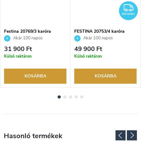
I
INGYENES
Festina 20769/3 karóra
FESTINA 20753/4 karóra
Akár 100 napos
Akár 100 napos
visszaküldési lehetőség. Hivatalos
visszaküldési lehetőség. Hivatalos
31 900 Ft
49 900 Ft
márkakereskedő.
márkakereskedő.
Külső raktáron
Külső raktáron
KOSÁRBA
KOSÁRBA