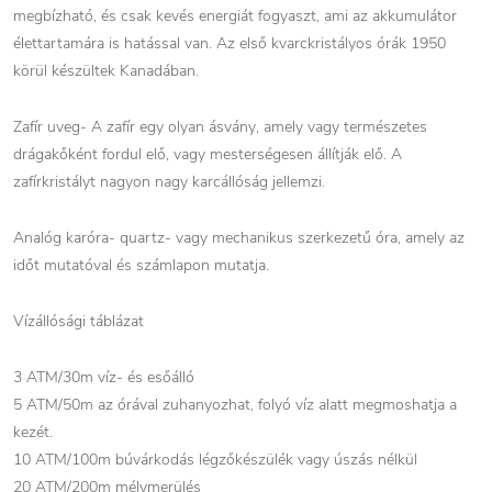
megbízható, és csak kevés energiát fogyaszt, ami az akkumulátor
élettartamára is hatással van. Az első kvarckristályos órák 1950
körül készültek Kanadában.
Zafír uveg- A zafír egy olyan ásvány, amely vagy természetes
drágakőként fordul elő, vagy mesterségesen állítják elő. A
zafírkristályt nagyon nagy karcállóság jellemzi.
Analóg karóra- quartz- vagy mechanikus szerkezetű óra, amely az
időt mutatóval és számlapon mutatja.
Vízállósági táblázat
3 ATM/30m víz- és esőálló
5 ATM/50m az órával zuhanyozhat, folyó víz alatt megmoshatja a
kezét.
10 ATM/100m búvárkodás légzőkészülék vagy úszás nélkül
20 ATM/200m mélymerülés