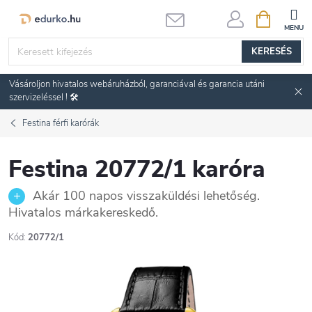
Ugrás
KOSÁR
a
fő
KERESÉS
tartalomhoz
Vásároljon hivatalos webáruházból, garanciával és garancia utáni
szervizeléssel ! 🛠️
Festina férfi karórák
Festina 20772/1 karóra
Akár 100 napos visszaküldési lehetőség.
Hivatalos márkakereskedő.
Kód:
20772/1