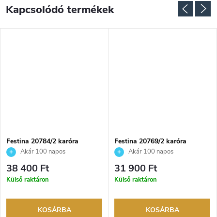
Kapcsolódó termékek
NGYENES
Festina 20784/2 karóra
Festina 20769/2 karóra
Akár 100 napos
Akár 100 napos
visszaküldési lehetőség. Hivatalos
visszaküldési lehetőség. Hivatalos
38 400 Ft
31 900 Ft
márkakereskedő.
márkakereskedő.
Külső raktáron
Külső raktáron
KOSÁRBA
KOSÁRBA