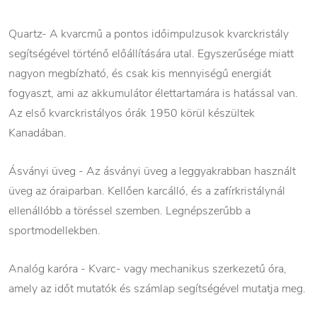
Quartz- A kvarcmű a pontos időimpulzusok kvarckristály
segítségével történő előállítására utal. Egyszerűsége miatt
nagyon megbízható, és csak kis mennyiségű energiát
fogyaszt, ami az akkumulátor élettartamára is hatással van.
Az első kvarckristályos órák 1950 körül készültek
Kanadában.
Ásványi üveg - Az ásványi üveg a leggyakrabban használt
üveg az óraiparban. Kellően karcálló, és a zafírkristálynál
ellenállóbb a töréssel szemben. Legnépszerűbb a
sportmodellekben.
Analóg karóra - Kvarc- vagy mechanikus szerkezetű óra,
amely az időt mutatók és számlap segítségével mutatja meg.