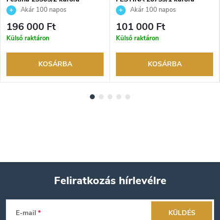
Akár 100 napos
Akár 100 napos
visszaküldési lehetőség. Hivatalos
visszaküldési lehetőség. Hivatalos
196 000 Ft
101 000 Ft
márkakereskedő.
márkakereskedő.
Külső raktáron
Külső raktáron
KOSÁRBA
KOSÁRBA
Feliratkozás hírlevélre
L
E-mail
KÜLDÉS