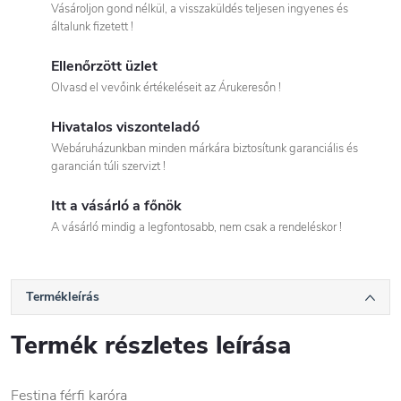
Vásároljon gond nélkül, a visszaküldés teljesen ingyenes és
általunk fizetett !
Ellenőrzött üzlet
Olvasd el vevőink értékeléseit az Árukeresőn !
Hivatalos viszonteladó
Webáruházunkban minden márkára biztosítunk garanciális és
garancián túli szervizt !
Itt a vásárló a főnök
A vásárló mindig a legfontosabb, nem csak a rendeléskor !
Termékleírás
Termék részletes leírása
Festina férfi karóra