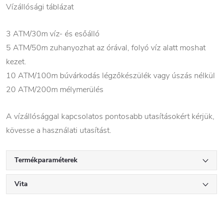
Vízállósági táblázat
3 ATM/30m víz- és esőálló
5 ATM/50m zuhanyozhat az órával, folyó víz alatt moshat
kezet.
10 ATM/100m búvárkodás légzőkészülék vagy úszás nélkül
20 ATM/200m mélymerülés
A vízállósággal kapcsolatos pontosabb utasításokért kérjük,
kövesse a használati utasítást.
Termékparaméterek
Vita