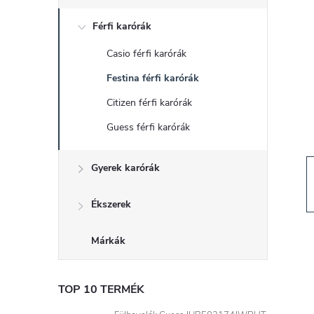
d
Férfi karórák
a
Casio férfi karórák
l
Festina férfi karórák
s
Citizen férfi karórák
Guess férfi karórák
ó
Gyerek karórák
p
a
Ékszerek
n
Márkák
e
TOP 10 TERMÉK