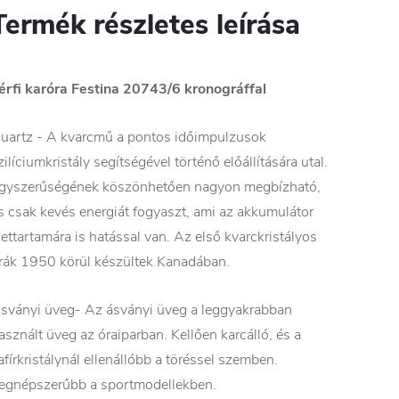
Termék részletes leírása
érfi karóra Festina 20743/6 kronográffal
uartz - A kvarcmű a pontos időimpulzusok
zilíciumkristály segítségével történő előállítására utal.
gyszerűségének köszönhetően nagyon megbízható,
s csak kevés energiát fogyaszt, ami az akkumulátor
lettartamára is hatással van. Az első kvarckristályos
rák 1950 körül készültek Kanadában.
sványi üveg- Az ásványi üveg a leggyakrabban
asznált üveg az óraiparban. Kellően karcálló, és a
afírkristálynál ellenállóbb a töréssel szemben.
egnépszerűbb a sportmodellekben.