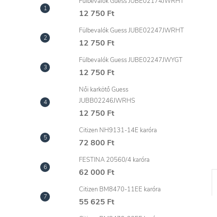
l
Fülbevalók Guess JUBE02174JWRHT
12 750 Ft
Fülbevalók Guess JUBE02247JWRHT
12 750 Ft
Fülbevalók Guess JUBE02247JWYGT
12 750 Ft
Női karkötő Guess
JUBB02246JWRHS
12 750 Ft
Citizen NH9131-14E karóra
72 800 Ft
FESTINA 20560/4 karóra
62 000 Ft
Citizen BM8470-11EE karóra
55 625 Ft