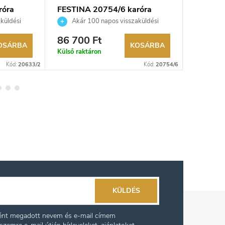
róra
FESTINA 20754/6 karóra
FESTINA
küldési
Akár 100 napos visszaküldési
Akár 
kereskedő.
lehetőség. Hivatalos márkakereskedő.
lehetőség
86 700 Ft
49 990
OSÁRBA
KOSÁRBA
Külső raktáron
Külső rak
Kód:
20633/2
Kód:
20754/6
KÜLDÉS
ként megadott nevem és e-mail címem