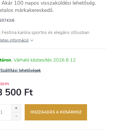
Akár 100 napos visszaküldési lehetőség.
atalos márkakereskedő.
20743/6
i Festina karóra sportos és elegáns stílusban
letes információ
táron
2026.8.12
Szállítási lehetőségek
00 Ft
8 500 Ft
égár:
HOZZÁADÁS A KOSÁRHOZ