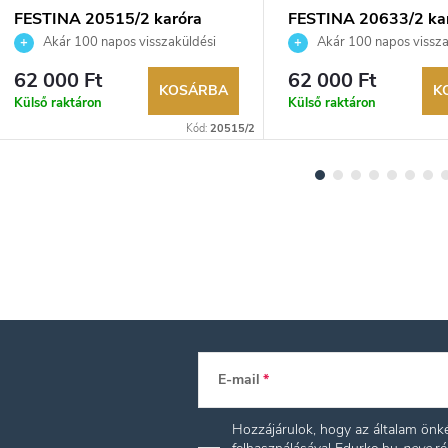
FESTINA 20515/2 karóra
FESTINA 20633/2 ka
Akár 100 napos visszaküldési
Akár 100 napos vissza
lehetőség. Hivatalos márkakereskedő.
lehetőség. Hivatalos márka
62 000 Ft
62 000 Ft
KOSÁRBA
K
Külső raktáron
Külső raktáron
Kód:
20515/2
E-mail
Hozzájárulok, hogy az általam ön