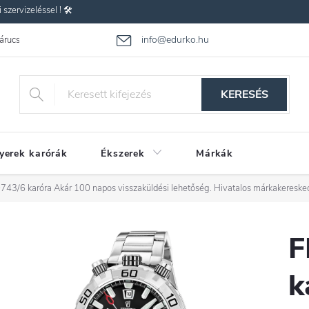
zervizeléssel ! 🛠️
info@edurko.hu
 árucsere
Reklamáció
Gyakran ismételt kérdések
Üzleti feltétel
KERESÉS
yerek karórák
Ékszerek
Márkák
743/6 karóra
Akár 100 napos visszaküldési lehetőség. Hivatalos márkakereske
F
k