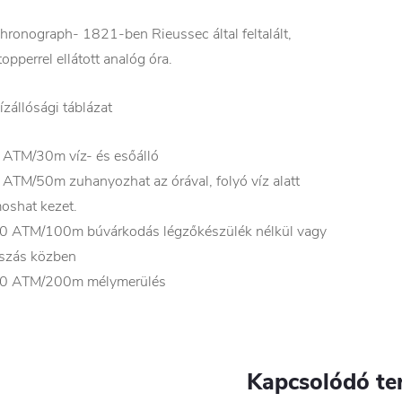
hronograph- 1821-ben Rieussec által feltalált,
topperrel ellátott analóg óra.
ízállósági táblázat
 ATM/30m víz- és esőálló
 ATM/50m zuhanyozhat az órával, folyó víz alatt
oshat kezet.
0 ATM/100m búvárkodás légzőkészülék nélkül vagy
szás közben
0 ATM/200m mélymerülés
Kapcsolódó te