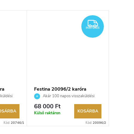
Újdonsá
INGYENES
INGYENES
ra
Festina 20096/2 karóra
Festina
küldési
Akár 100 napos visszaküldési
Akár 
kereskedő.
lehetőség. Hivatalos márkakereskedő.
lehetőség
68 000 Ft
35 750
OSÁRBA
KOSÁRBA
Külső raktáron
Raktáron
Kód:
20746/1
Kód:
20096/2