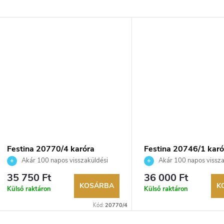
Festina 20770/4 karóra
Festina 20746/1 karó
Akár 100 napos visszaküldési
Akár 100 napos vissza
lehetőség. Hivatalos márkakereskedő.
lehetőség. Hivatalos márka
35 750 Ft
36 000 Ft
KOSÁRBA
K
Külső raktáron
Külső raktáron
Kód:
20770/4