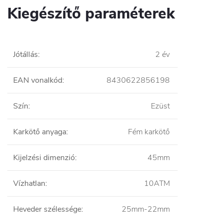
Kiegészítő paraméterek
Jótállás
:
2 év
EAN vonalkód
:
8430622856198
Szín
:
Ezüst
Karkötő anyaga
:
Fém karkötő
Kijelzési dimenzió
:
45mm
Vízhatlan
:
10ATM
Heveder szélessége
:
25mm-22mm