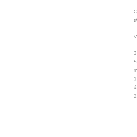
C
s
V
3
5
m
1
ú
2