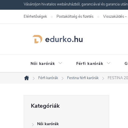
Ugrás
Vásároljon hivatalos webáruházból, garanciával és garancia utáni s
a
Elérhetőségek
Postaköltség és fizetés
Visszaküldés –
fő
tartalomhoz
Női karórák
Férfi karórák
G
Férfi karórák
Festina férfi karórák
FESTINA 20
Kezdőlap
O
Kategóriák
Kategóriák
átugrása
l
Női karórák