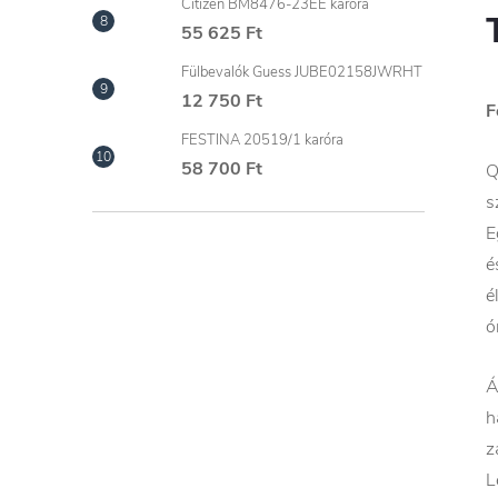
Citizen BM8476-23EE karóra
55 625 Ft
Fülbevalók Guess JUBE02158JWRHT
12 750 Ft
F
FESTINA 20519/1 karóra
58 700 Ft
Q
s
E
é
é
ó
Á
h
z
L