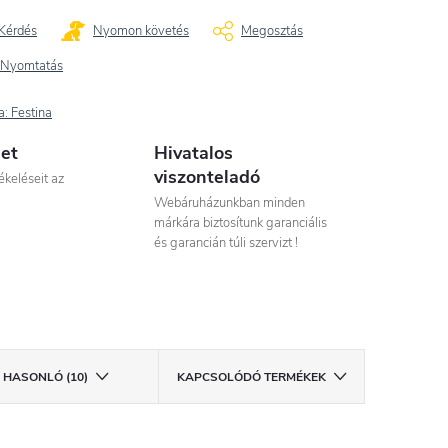
Kérdés
Nyomon követés
Megosztás
Nyomtatás
a:
Festina
let
Hivatalos
viszonteladó
ékeléseit az
Webáruházunkban minden
márkára biztosítunk garanciális
és garancián túli szervizt !
HASONLÓ (10)
KAPCSOLÓDÓ TERMÉKEK