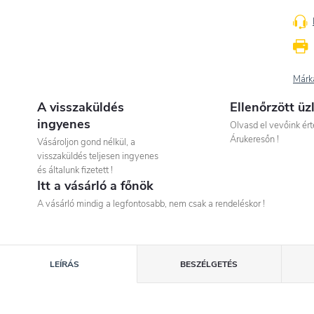
Márk
A visszaküldés
Ellenőrzött üz
ingyenes
Olvasd el vevőink ért
Árukeresőn !
Vásároljon gond nélkül, a
visszaküldés teljesen ingyenes
és általunk fizetett !
Itt a vásárló a főnök
A vásárló mindig a legfontosabb, nem csak a rendeléskor !
LEÍRÁS
BESZÉLGETÉS