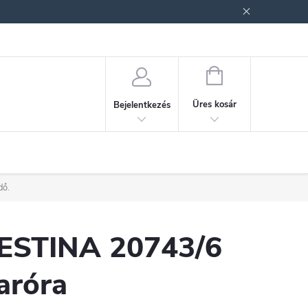
ek (ÁSZF)
Adatkezelési tájékoztató
Jogi nyilatkozat
Fogyasztóvéd
KOSÁR
Üres kosár
Bejelentkezés
dő.
ESTINA 20743/6
aróra