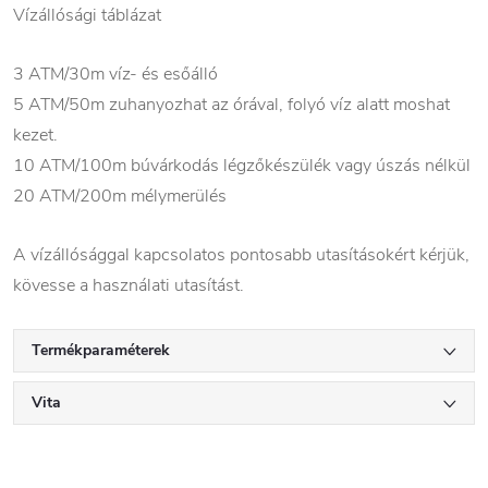
Vízállósági táblázat
3 ATM/30m víz- és esőálló
5 ATM/50m zuhanyozhat az órával, folyó víz alatt moshat
kezet.
10 ATM/100m búvárkodás légzőkészülék vagy úszás nélkül
20 ATM/200m mélymerülés
A vízállósággal kapcsolatos pontosabb utasításokért kérjük,
kövesse a használati utasítást.
Termékparaméterek
Vita