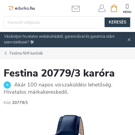
Ugrás
KOSÁR
a
fő
KERESÉS
tartalomhoz
Vásároljon hivatalos webáruházból, garanciával és garancia utáni
szervizeléssel ! 🛠️
Festina férfi karórák
Festina 20779/3 karóra
Akár 100 napos visszaküldési lehetőség.
Hivatalos márkakereskedő.
Kód:
20779/3