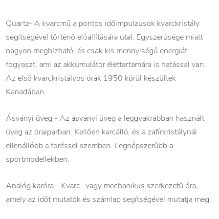
Quartz- A kvarcmű a pontos időimpulzusok kvarckristály
segítségével történő előállítására utal. Egyszerűsége miatt
nagyon megbízható, és csak kis mennyiségű energiát
fogyaszt, ami az akkumulátor élettartamára is hatással van.
Az első kvarckristályos órák 1950 körül készültek
Kanadában.
Ásványi üveg - Az ásványi üveg a leggyakrabban használt
üveg az óraiparban. Kellően karcálló, és a zafírkristálynál
ellenállóbb a töréssel szemben. Legnépszerűbb a
sportmodellekben.
Analóg karóra - Kvarc- vagy mechanikus szerkezetű óra,
amely az időt mutatók és számlap segítségével mutatja meg.