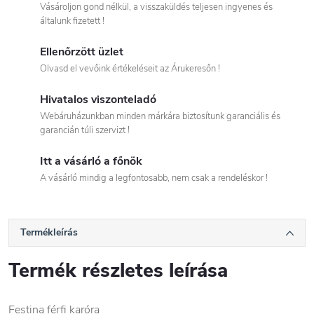
Vásároljon gond nélkül, a visszaküldés teljesen ingyenes és
általunk fizetett !
Ellenőrzött üzlet
Olvasd el vevőink értékeléseit az Árukeresőn !
Hivatalos viszonteladó
Webáruházunkban minden márkára biztosítunk garanciális és
garancián túli szervizt !
Itt a vásárló a főnök
A vásárló mindig a legfontosabb, nem csak a rendeléskor !
Termékleírás
Termék részletes leírása
Festina férfi karóra