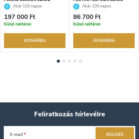
Akár 100 napos
Akár 100 napos
visszaküldési lehetőség. Hivatalos
visszaküldési lehetőség. Hivatalos
197 000 Ft
86 700 Ft
márkakereskedő.
márkakereskedő.
Külső raktáron
Külső raktáron
KOSÁRBA
KOSÁRBA
Feliratkozás hírlevélre
L
E-mail
KÜLDÉS