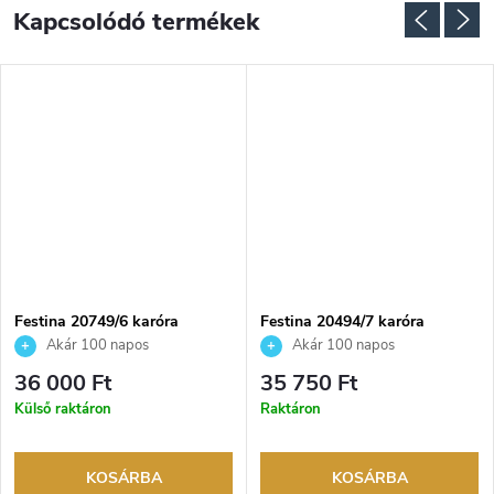
Kapcsolódó termékek
NGYENES
Festina 20749/6 karóra
Festina 20494/7 karóra
Akár 100 napos
Akár 100 napos
visszaküldési lehetőség. Hivatalos
visszaküldési lehetőség. Hivatalos
36 000 Ft
35 750 Ft
márkakereskedő.
márkakereskedő.
Külső raktáron
Raktáron
KOSÁRBA
KOSÁRBA