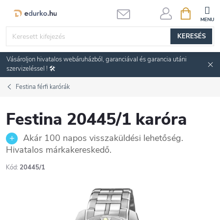
Ugrás
KOSÁR
a
fő
KERESÉS
tartalomhoz
Vásároljon hivatalos webáruházból, garanciával és garancia utáni
szervizeléssel ! 🛠️
Festina férfi karórák
Festina 20445/1 karóra
Akár 100 napos visszaküldési lehetőség.
Hivatalos márkakereskedő.
Kód:
20445/1