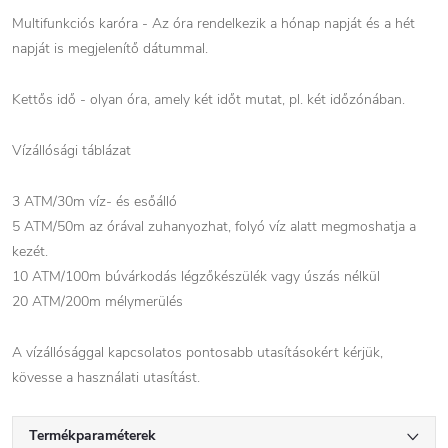
Multifunkciós karóra - Az óra rendelkezik a hónap napját és a hét
napját is megjelenítő dátummal.
Kettős idő - olyan óra, amely két időt mutat, pl. két időzónában.
Vízállósági táblázat
3 ATM/30m víz- és esőálló
5 ATM/50m az órával zuhanyozhat, folyó víz alatt megmoshatja a
kezét.
10 ATM/100m búvárkodás légzőkészülék vagy úszás nélkül
20 ATM/200m mélymerülés
A vízállósággal kapcsolatos pontosabb utasításokért kérjük,
kövesse a használati utasítást.
Termékparaméterek