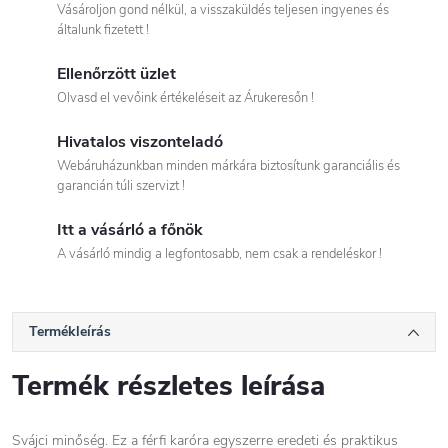
Vásároljon gond nélkül, a visszaküldés teljesen ingyenes és
általunk fizetett !
Ellenőrzött üzlet
Olvasd el vevőink értékeléseit az Árukeresőn !
Hivatalos viszonteladó
Webáruházunkban minden márkára biztosítunk garanciális és
garancián túli szervizt !
Itt a vásárló a főnök
A vásárló mindig a legfontosabb, nem csak a rendeléskor !
Termékleírás
Termék részletes leírása
Svájci minőség. Ez a férfi karóra egyszerre eredeti és praktikus