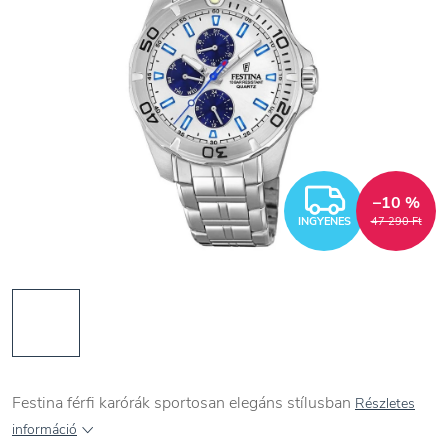
INGYEN
–10 %
INGYENES
47 290 Ft
Festina férfi karórák sportosan elegáns stílusban
Részletes
információ