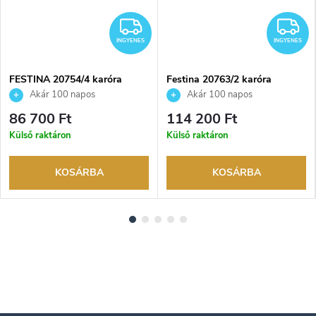
NGYENES
INGYENES
I
INGYENES
INGYENES
FESTINA 20754/4 karóra
Festina 20763/2 karóra
Akár 100 napos
Akár 100 napos
visszaküldési lehetőség. Hivatalos
visszaküldési lehetőség. Hivatalos
86 700 Ft
114 200 Ft
márkakereskedő.
márkakereskedő.
Külső raktáron
Külső raktáron
KOSÁRBA
KOSÁRBA