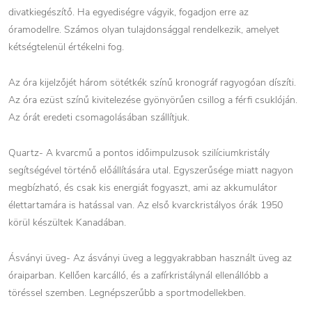
divatkiegészítő. Ha egyediségre vágyik, fogadjon erre az
óramodellre. Számos olyan tulajdonsággal rendelkezik, amelyet
kétségtelenül értékelni fog.
Az óra kijelzőjét három sötétkék színű kronográf ragyogóan díszíti.
Az óra ezüst színű kivitelezése gyönyörűen csillog a férfi csuklóján.
Az órát eredeti csomagolásában szállítjuk.
Quartz- A kvarcmű a pontos időimpulzusok szilíciumkristály
segítségével történő előállítására utal. Egyszerűsége miatt nagyon
megbízható, és csak kis energiát fogyaszt, ami az akkumulátor
élettartamára is hatással van. Az első kvarckristályos órák 1950
körül készültek Kanadában.
Ásványi üveg- Az ásványi üveg a leggyakrabban használt üveg az
óraiparban. Kellően karcálló, és a zafírkristálynál ellenállóbb a
töréssel szemben. Legnépszerűbb a sportmodellekben.