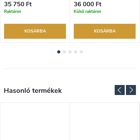
visszaküldési lehetőség. Hivatalos
visszaküldési lehetőség. Hivatalos
35 750 Ft
36 000 Ft
márkakereskedő.
márkakereskedő.
Raktáron
Külső raktáron
KOSÁRBA
KOSÁRBA