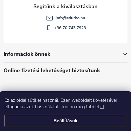
info
@
edurko.hu
+36 70 743 7923
Információk önnek
Online fizetési lehetőséget biztosítunk
Ez az oldal sütiket használ. Ezen weboldalt követésével
Á
elfogadja azok használatát. Tudjon meg többet
itt
r
u
Árukereső.hu
Beállítások
k
e