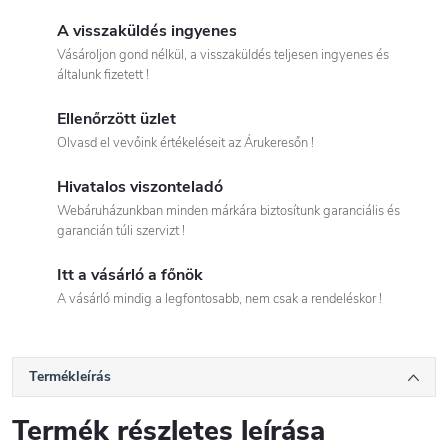
A visszaküldés ingyenes
Vásároljon gond nélkül, a visszaküldés teljesen ingyenes és
általunk fizetett !
Ellenőrzött üzlet
Olvasd el vevőink értékeléseit az Árukeresőn !
Hivatalos viszonteladó
Webáruházunkban minden márkára biztosítunk garanciális és
garancián túli szervizt !
Itt a vásárló a főnök
A vásárló mindig a legfontosabb, nem csak a rendeléskor !
Termékleírás
Termék részletes leírása