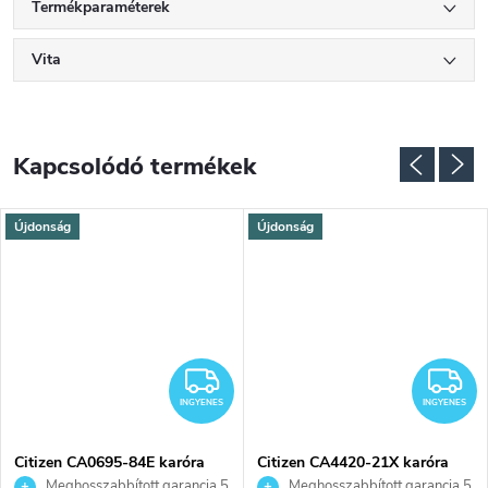
Termékparaméterek
Vita
Kapcsolódó termékek
Újdonság
Újdonság
NGYENES
INGYENES
I
INGYENES
INGYENES
Citizen CA0695-84E karóra
Citizen CA4420-21X karóra
Meghosszabbított garancia 5
Meghosszabbított garancia 5