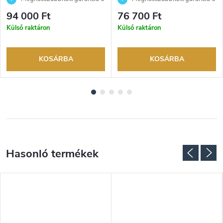
évre. Akár 100 napos
évre. Akár 100 napos
94 000 Ft
76 700 Ft
visszaküldési lehetőség. Hivatalos
visszaküldési lehetőség. Hivatalos
Külső raktáron
Külső raktáron
márkakereskedő.
márkakereskedő.
KOSÁRBA
KOSÁRBA