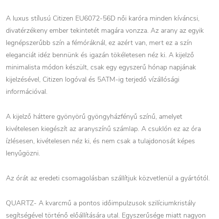
A luxus stílusú Citizen EU6072-56D női karóra minden kíváncsi,
divatérzékeny ember tekintetét magára vonzza. Az arany az egyik
legnépszerűbb szín a fémóráknál, ez azért van, mert ez a szín
eleganciát idéz bennünk és igazán tökéletesen néz ki. A kijelző
minimalista módon készült, csak egy egyszerű hónap napjának
kijelzésével, Citizen logóval és 5ATM-ig terjedő vízállósági
információval.
A kijelző háttere gyönyörű gyöngyházfényű színű, amelyet
kivételesen kiegészít az aranyszínű számlap. A csuklón ez az óra
ízlésesen, kivételesen néz ki, és nem csak a tulajdonosát képes
lenyűgözni.
Az órát az eredeti csomagolásban szállítjuk közvetlenül a gyártótól.
QUARTZ- A kvarcmű a pontos időimpulzusok szilíciumkristály
segítségével történő előállítására utal. Egyszerűsége miatt nagyon