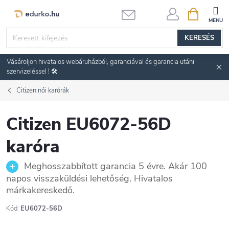
Ugrás
KOSÁR
a
fő
KERESÉS
tartalomhoz
Vásároljon hivatalos webáruházból, garanciával és garancia utáni
szervizeléssel ! 🛠️
Citizen női karórák
Citizen EU6072-56D
karóra
Meghosszabbított garancia 5 évre. Akár 100
napos visszaküldési lehetőség. Hivatalos
márkakereskedő.
Kód:
EU6072-56D