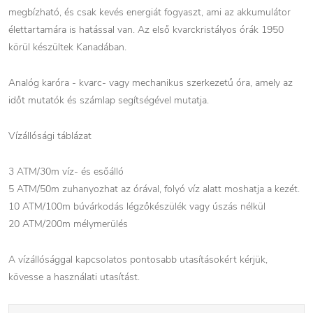
megbízható, és csak kevés energiát fogyaszt, ami az akkumulátor
élettartamára is hatással van. Az első kvarckristályos órák 1950
körül készültek Kanadában.
Analóg karóra - kvarc- vagy mechanikus szerkezetű óra, amely az
időt mutatók és számlap segítségével mutatja.
Vízállósági táblázat
3 ATM/30m víz- és esőálló
5 ATM/50m zuhanyozhat az órával, folyó víz alatt moshatja a kezét.
10 ATM/100m búvárkodás légzőkészülék vagy úszás nélkül
20 ATM/200m mélymerülés
A vízállósággal kapcsolatos pontosabb utasításokért kérjük,
kövesse a használati utasítást.