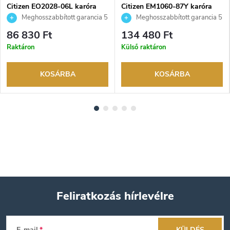
Citizen EO2028-06L karóra
Citizen EM1060-87Y karóra
Meghosszabbított garancia 5
Meghosszabbított garancia 5
évre. Akár 100 napos
évre. Akár 100 napos
86 830 Ft
134 480 Ft
visszaküldési lehetőség. Hivatalos
visszaküldési lehetőség. Hivatalos
Raktáron
Külső raktáron
márkakereskedő.
márkakereskedő.
KOSÁRBA
KOSÁRBA
Feliratkozás hírlevélre
L
E-mail
KÜLDÉS