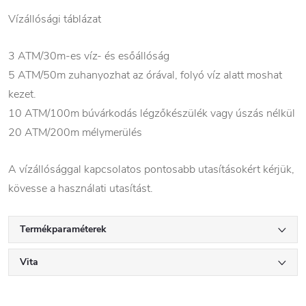
Vízállósági táblázat
3 ATM/30m-es víz- és esőállóság
5 ATM/50m zuhanyozhat az órával, folyó víz alatt moshat
kezet.
10 ATM/100m búvárkodás légzőkészülék vagy úszás nélkül
20 ATM/200m mélymerülés
A vízállósággal kapcsolatos pontosabb utasításokért kérjük,
kövesse a használati utasítást.
Termékparaméterek
Vita