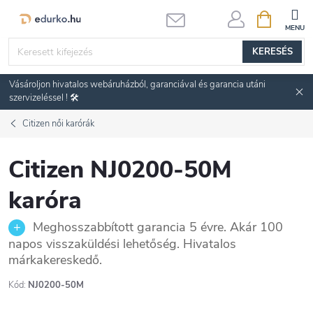
Ugrás
KOSÁR
a
fő
KERESÉS
tartalomhoz
Vásároljon hivatalos webáruházból, garanciával és garancia utáni
szervizeléssel ! 🛠️
Citizen női karórák
Citizen NJ0200-50M
karóra
Meghosszabbított garancia 5 évre. Akár 100
napos visszaküldési lehetőség. Hivatalos
márkakereskedő.
Kód:
NJ0200-50M