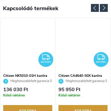
Kapcsolódó termékek
NGYENES
INGYENES
I
INGYENES
INGYENES
Citizen NK5010-01H karóra
Citizen CA4640-50X karóra
Meghosszabbított garancia 5
Meghosszabbított garancia 5
évre. Akár 100 napos
évre. Akár 100 napos
136 030 Ft
95 950 Ft
visszaküldési lehetőség. Hivatalos
visszaküldési lehetőség. Hivatalos
Külső raktáron
Külső raktáron
márkakereskedő.
márkakereskedő.
KOSÁRBA
KOSÁRBA