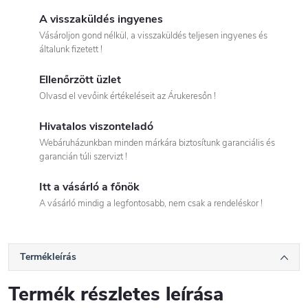
A visszaküldés ingyenes
Vásároljon gond nélkül, a visszaküldés teljesen ingyenes és
általunk fizetett !
Ellenőrzött üzlet
Olvasd el vevőink értékeléseit az Árukeresőn !
Hivatalos viszonteladó
Webáruházunkban minden márkára biztosítunk garanciális és
garancián túli szervizt !
Itt a vásárló a főnök
A vásárló mindig a legfontosabb, nem csak a rendeléskor !
Termékleírás
Termék részletes leírása