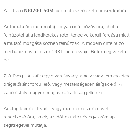
A Citizen
NJ0200-50M
automata szerkezetű unisex karóra
Automata óra (automata) - olyan önfelhúzós óra, ahol a
felhúzótollat a lendkerekes rotor tengelye körüli forgása miatt
a mutató mozgása közben felhúzzák. A modern önfelhúzó
mechanizmust először 1931-ben a svájci Rolex cég vezette
be.
Zafírüveg - A zafír egy olyan ásvány, amely vagy természetes
drágakőként fordul elő, vagy mesterségesen állítják elő. A
zafírkristályt nagyon magas karcállóság jellemzi.
Analóg karóra - Kvarc- vagy mechanikus óraművel
rendelkező óra, amely az időt mutatók és egy számlap
segítségével mutatja.