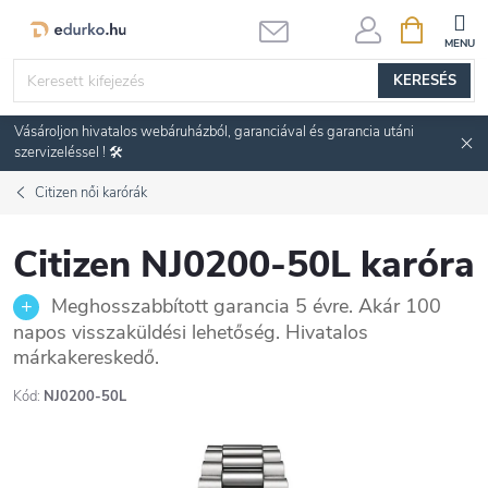
Ugrás
KOSÁR
a
fő
KERESÉS
tartalomhoz
Vásároljon hivatalos webáruházból, garanciával és garancia utáni
szervizeléssel ! 🛠️
Citizen női karórák
Citizen NJ0200-50L karóra
Meghosszabbított garancia 5 évre. Akár 100
napos visszaküldési lehetőség. Hivatalos
márkakereskedő.
Kód:
NJ0200-50L