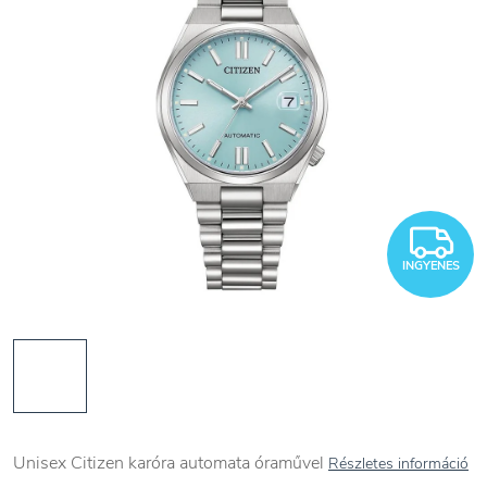
I
INGYENES
Unisex Citizen karóra automata óraművel
Részletes információ