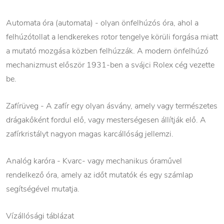
Automata óra (automata) - olyan önfelhúzós óra, ahol a
felhúzótollat a lendkerekes rotor tengelye körüli forgása miatt
a mutató mozgása közben felhúzzák. A modern önfelhúzó
mechanizmust először 1931-ben a svájci Rolex cég vezette
be.
Zafírüveg - A zafír egy olyan ásvány, amely vagy természetes
drágakőként fordul elő, vagy mesterségesen állítják elő. A
zafírkristályt nagyon magas karcállóság jellemzi.
Analóg karóra - Kvarc- vagy mechanikus óraművel
rendelkező óra, amely az időt mutatók és egy számlap
segítségével mutatja.
Vízállósági táblázat