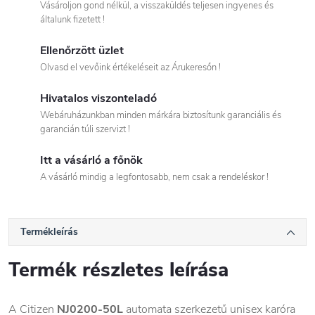
Vásároljon gond nélkül, a visszaküldés teljesen ingyenes és
általunk fizetett !
Ellenőrzött üzlet
Olvasd el vevőink értékeléseit az Árukeresőn !
Hivatalos viszonteladó
Webáruházunkban minden márkára biztosítunk garanciális és
garancián túli szervizt !
Itt a vásárló a főnök
A vásárló mindig a legfontosabb, nem csak a rendeléskor !
Termékleírás
Termék részletes leírása
A Citizen
NJ0200-50L
automata szerkezetű unisex karóra