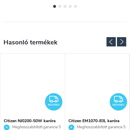
NGYENES
INGYENES
I
INGYENES
INGYENES
Citizen NJ0200-50W karóra
Citizen EM1070-83L karóra
Meghosszabbított garancia 5
Meghosszabbított garancia 5