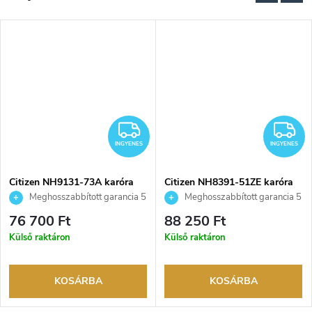
NGYENES
INGYENES
I
INGYENES
INGYENES
Citizen NH9131-73A karóra
Citizen NH8391-51ZE karóra
Meghosszabbított garancia 5
Meghosszabbított garancia 5
évre. Akár 100 napos
évre. Akár 100 napos
76 700 Ft
88 250 Ft
visszaküldési lehetőség. Hivatalos
visszaküldési lehetőség. Hivatalos
Külső raktáron
Külső raktáron
márkakereskedő.
márkakereskedő.
KOSÁRBA
KOSÁRBA