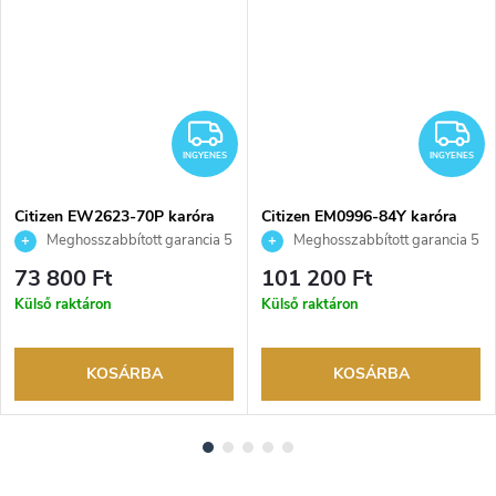
NGYENES
INGYENES
I
INGYENES
INGYENES
Citizen EW2623-70P karóra
Citizen EM0996-84Y karóra
Meghosszabbított garancia 5
Meghosszabbított garancia 5
évre. Akár 100 napos
évre. Akár 100 napos
73 800 Ft
101 200 Ft
visszaküldési lehetőség. Hivatalos
visszaküldési lehetőség. Hivatalos
Külső raktáron
Külső raktáron
márkakereskedő.
márkakereskedő.
KOSÁRBA
KOSÁRBA