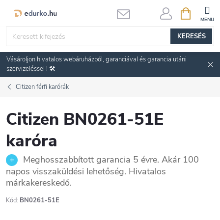
Ugrás
KOSÁR
a
fő
KERESÉS
tartalomhoz
Vásároljon hivatalos webáruházból, garanciával és garancia utáni
szervizeléssel ! 🛠️
Citizen férfi karórák
Citizen BN0261-51E
karóra
Meghosszabbított garancia 5 évre. Akár 100
napos visszaküldési lehetőség. Hivatalos
márkakereskedő.
Kód:
BN0261-51E