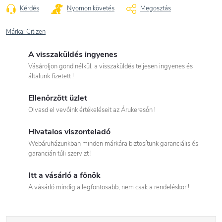
Kérdés
Nyomon követés
Megosztás
Márka:
Citizen
A visszaküldés ingyenes
Vásároljon gond nélkül, a visszaküldés teljesen ingyenes és
általunk fizetett !
Ellenőrzött üzlet
Olvasd el vevőink értékeléseit az Árukeresőn !
Hivatalos viszonteladó
Webáruházunkban minden márkára biztosítunk garanciális és
garancián túli szervizt !
Itt a vásárló a főnök
A vásárló mindig a legfontosabb, nem csak a rendeléskor !