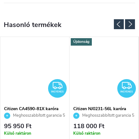
Újdonság
NGYENES
INGYENES
I
INGYENES
INGYENES
Citizen CA4590-81X karóra
Citizen NJ0231-56L karóra
Meghosszabbított garancia 5
Meghosszabbított garancia 5
évre. Akár 100 napos
évre. Akár 100 napos
95 950 Ft
118 000 Ft
visszaküldési lehetőség. Hivatalos
visszaküldési lehetőség. Hivatalos
Külső raktáron
Külső raktáron
márkakereskedő.
márkakereskedő.