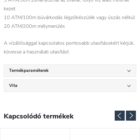
5 ATM/50m zuhanyozhat az órával, folyó víz alatt moshat
kezet.
10 ATM/100m búvárkodás légzőkészülék vagy úszás nélkül
20 ATM/200m mélymerülés
A vízállósággal kapcsolatos pontosabb utasításokért kérjük,
kövesse a használati utasítást.
Termékparaméterek
Vita
Kapcsolódó termékek