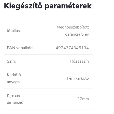
Kiegészítő paraméterek
Meghosszabbított
Jótállás
:
garancia 5 év
EAN vonalkód
:
4974374345134
Szín
:
Rózsaszín
Karkötő
Fém karkötő
anyaga
:
Kijelzési
37mm
dimenzió
: