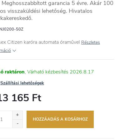
Meghosszabbított garancia 5 évre. Akár 100
os visszaküldési lehetőség. Hivatalos
kakereskedő.
NES
NJ0200-50Z
ex Citizen karóra automata óraművel
Részletes
rmáció
ső raktáron
2026.8.17
Szállítási lehetőségek
13 165 Ft
égár:
HOZZÁADÁS A KOSÁRHOZ