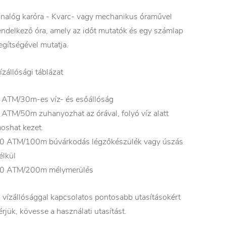
nalóg karóra - Kvarc- vagy mechanikus óraművel
endelkező óra, amely az időt mutatók és egy számlap
egítségével mutatja.
ízállósági táblázat
 ATM/30m-es víz- és esőállóság
 ATM/50m zuhanyozhat az órával, folyó víz alatt
oshat kezet.
0 ATM/100m búvárkodás légzőkészülék vagy úszás
élkül
0 ATM/200m mélymerülés
 vízállósággal kapcsolatos pontosabb utasításokért
érjük, kövesse a használati utasítást.