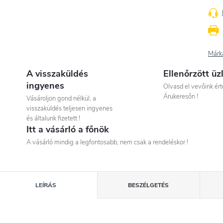
Márk
A visszaküldés
Ellenőrzött üz
ingyenes
Olvasd el vevőink ért
Árukeresőn !
Vásároljon gond nélkül, a
visszaküldés teljesen ingyenes
és általunk fizetett !
Itt a vásárló a főnök
A vásárló mindig a legfontosabb, nem csak a rendeléskor !
LEÍRÁS
BESZÉLGETÉS