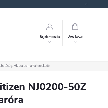
ek (ÁSZF)
Adatkezelési tájékoztató
Jogi nyilatkozat
Fogyasztóvéd
KOSÁR
Üres kosár
Bejelentkezés
lehetőség. Hivatalos márkakereskedő.
itizen NJ0200-50Z
aróra