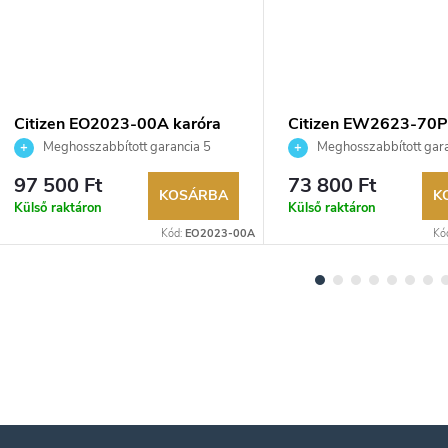
Citizen EO2023-00A karóra
Citizen EW2623-70P
Meghosszabbított garancia 5
Meghosszabbított gara
évre. Akár 100 napos visszaküldési
évre. Akár 100 napos vissz
97 500 Ft
73 800 Ft
lehetőség. Hivatalos márkakereskedő.
lehetőség. Hivatalos márka
KOSÁRBA
K
Külső raktáron
Külső raktáron
Kód:
EO2023-00A
Kó