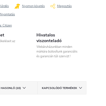
Kérdés
Nyomon követés
Megosztás
Nyomtatás
a:
Citizen
let
Hivatalos
viszonteladó
ékeléseit az
Webáruházunkban minden
márkára biztosítunk garanciális
és garancián túli szervizt !
HASONLÓ (10)
KAPCSOLÓDÓ TERMÉKEK