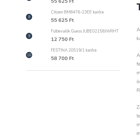
55 625 Ft
Citizen BM8476-23EE karóra
55 625 Ft
A
Fülbevalók Guess JUBE02158JWRHT
k
12 750 Ft
FESTINA 20519/1 karóra
A
58 700 Ft
f
m
ö
R
Z
t
m
m