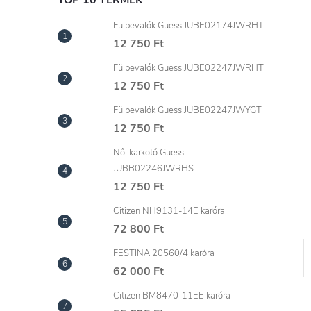
l
TOP 10 TERMÉK
Fülbevalók Guess JUBE02174JWRHT
12 750 Ft
Fülbevalók Guess JUBE02247JWRHT
12 750 Ft
Fülbevalók Guess JUBE02247JWYGT
12 750 Ft
Női karkötő Guess
JUBB02246JWRHS
12 750 Ft
Citizen NH9131-14E karóra
72 800 Ft
FESTINA 20560/4 karóra
62 000 Ft
Citizen BM8470-11EE karóra