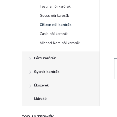
d
Festina női karórák
a
Guess női karórák
l
Citizen női karórák
Casio női karórák
s
Michael Kors női karórák
ó
Férfi karórák
p
Gyerek karórák
a
Ékszerek
n
Márkák
e