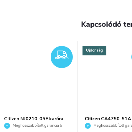
Kapcsolódó te
Újdonság
YENES
INGYENES
INGYENES
Citizen NJ0210-05E karóra
Citizen CA4750-51A 
Meghosszabbított garancia 5
Meghosszabbított gara