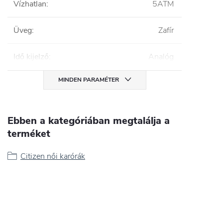
Vízhatlan
:
5ATM
Üveg
:
Zafír
Idő kijelző
:
Analóg
MINDEN PARAMÉTER
Ebben a kategóriában megtalálja a
terméket
Citizen női karórák