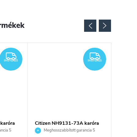
rmékek
Újdonsá
INGYENES
INGYENES
INGYENES
INGYENES
karóra
Citizen NH9131-73A karóra
Citizen
ncia 5
Meghosszabbított garancia 5
Megho