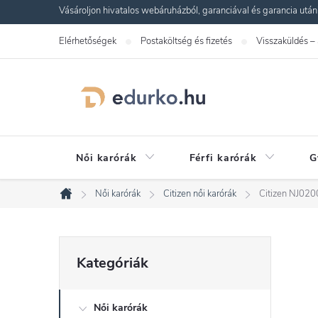
Ugrás
Vásároljon hivatalos webáruházból, garanciával és garancia utáni s
a
Elérhetőségek
Postaköltség és fizetés
Visszaküldés –
fő
tartalomhoz
Női karórák
Férfi karórák
G
Női karórák
Citizen női karórák
Citizen NJ020
Kezdőlap
O
Kategóriák
Kategóriák
átugrása
l
Női karórák