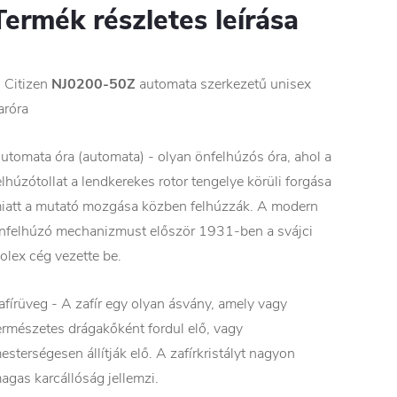
Termék részletes leírása
 Citizen
NJ0200-50Z
automata szerkezetű unisex
aróra
utomata óra (automata) - olyan önfelhúzós óra, ahol a
elhúzótollat a lendkerekes rotor tengelye körüli forgása
iatt a mutató mozgása közben felhúzzák. A modern
nfelhúzó mechanizmust először 1931-ben a svájci
olex cég vezette be.
afírüveg - A zafír egy olyan ásvány, amely vagy
ermészetes drágakőként fordul elő, vagy
esterségesen állítják elő. A zafírkristályt nagyon
agas karcállóság jellemzi.