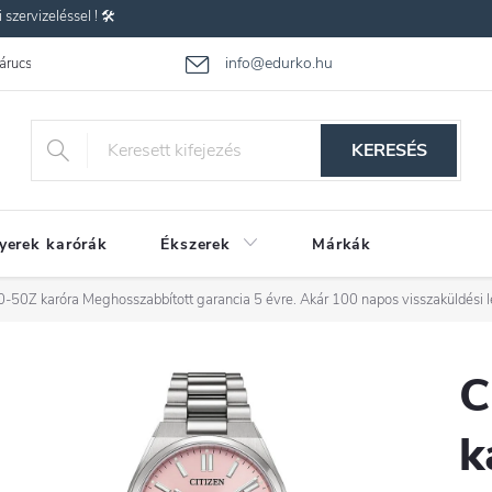
zervizeléssel ! 🛠️
info@edurko.hu
 árucsere
Reklamáció
Gyakran ismételt kérdések
Üzleti feltétel
KERESÉS
yerek karórák
Ékszerek
Márkák
0-50Z karóra
Meghosszabbított garancia 5 évre. Akár 100 napos visszaküldési 
C
k