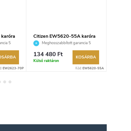
 karóra
Citizen EW5620-55A karóra
Citizen
ncia 5
Meghosszabbított garancia 5
Megho
aküldési
évre. Akár 100 napos visszaküldési
évre. Aká
134 480 Ft
82 000
kereskedő.
lehetőség. Hivatalos márkakereskedő.
lehetőség
OSÁRBA
KOSÁRBA
Külső raktáron
Raktáron
d:
EW2623-70P
Kód:
EW5620-55A