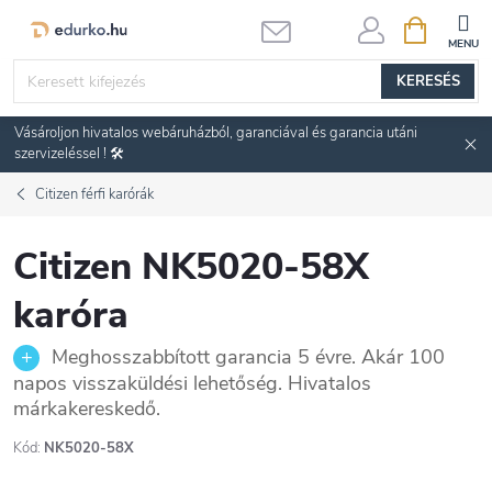
Ugrás
KOSÁR
a
fő
KERESÉS
tartalomhoz
Vásároljon hivatalos webáruházból, garanciával és garancia utáni
szervizeléssel ! 🛠️
Citizen férfi karórák
Citizen NK5020-58X
karóra
Meghosszabbított garancia 5 évre. Akár 100
napos visszaküldési lehetőség. Hivatalos
márkakereskedő.
Kód:
NK5020-58X