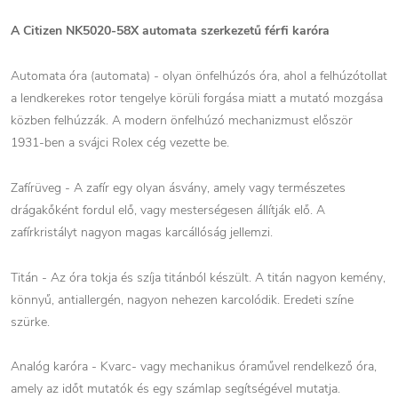
A Citizen NK5020-58X automata szerkezetű férfi karóra
Automata óra (automata) - olyan önfelhúzós óra, ahol a felhúzótollat
a lendkerekes rotor tengelye körüli forgása miatt a mutató mozgása
közben felhúzzák. A modern önfelhúzó mechanizmust először
1931-ben a svájci Rolex cég vezette be.
Zafírüveg - A zafír egy olyan ásvány, amely vagy természetes
drágakőként fordul elő, vagy mesterségesen állítják elő. A
zafírkristályt nagyon magas karcállóság jellemzi.
Titán - Az óra tokja és szíja titánból készült. A titán nagyon kemény,
könnyű, antiallergén, nagyon nehezen karcolódik. Eredeti színe
szürke.
Analóg karóra - Kvarc- vagy mechanikus óraművel rendelkező óra,
amely az időt mutatók és egy számlap segítségével mutatja.