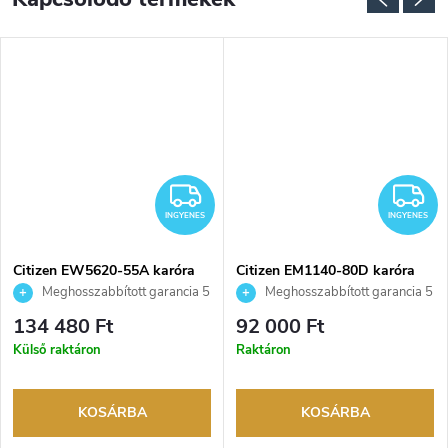
NGYENES
INGYENES
I
INGYENES
INGYENES
Citizen EW5620-55A karóra
Citizen EM1140-80D karóra
Meghosszabbított garancia 5
Meghosszabbított garancia 5
évre. Akár 100 napos
évre. Akár 100 napos
134 480 Ft
92 000 Ft
visszaküldési lehetőség. Hivatalos
visszaküldési lehetőség. Hivatalos
Külső raktáron
Raktáron
márkakereskedő.
márkakereskedő.
KOSÁRBA
KOSÁRBA