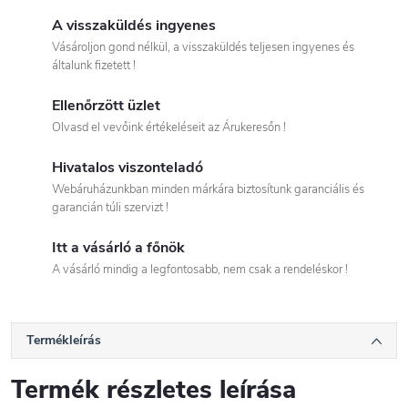
A visszaküldés ingyenes
Vásároljon gond nélkül, a visszaküldés teljesen ingyenes és
általunk fizetett !
Ellenőrzött üzlet
Olvasd el vevőink értékeléseit az Árukeresőn !
Hivatalos viszonteladó
Webáruházunkban minden márkára biztosítunk garanciális és
garancián túli szervizt !
Itt a vásárló a főnök
A vásárló mindig a legfontosabb, nem csak a rendeléskor !
Termékleírás
Termék részletes leírása