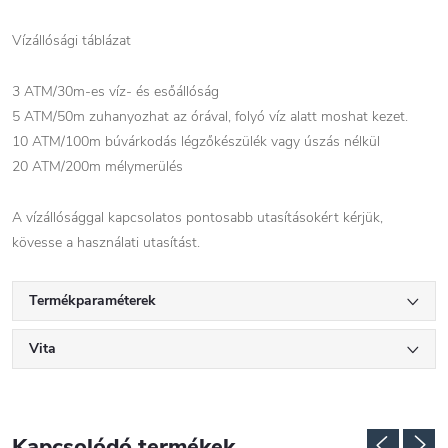
Vízállósági táblázat
3 ATM/30m-es víz- és esőállóság
5 ATM/50m zuhanyozhat az órával, folyó víz alatt moshat kezet.
10 ATM/100m búvárkodás légzőkészülék vagy úszás nélkül
20 ATM/200m mélymerülés
A vízállósággal kapcsolatos pontosabb utasításokért kérjük,
kövesse a használati utasítást.
Termékparaméterek
Vita
Kapcsolódó termékek