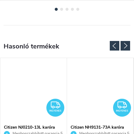
NGYENES
INGYENES
I
INGYENES
INGYENES
Citizen NJ0210-13L karóra
Citizen NH9131-73A karóra
Meghosszabbított garancia 5
Meghosszabbított garancia 5