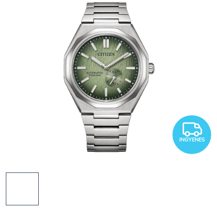
I
INGYENES