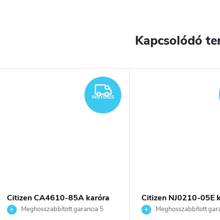
Kapcsolódó te
YENES
INGYENES
INGYENES
Citizen CA4610-85A karóra
Citizen NJ0210-05E 
Meghosszabbított garancia 5
Meghosszabbított gara