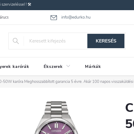
zervizeléssel ! 🛠️
info@edurko.hu
 árucsere
Reklamáció
Gyakran ismételt kérdések
Üzleti feltétel
KERESÉS
yerek karórák
Ékszerek
Márkák
00-50W karóra
Meghosszabbított garancia 5 évre. Akár 100 napos visszaküldési
C
5