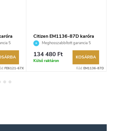
karóra
Citizen EM1136-87D karóra
Citizen
ncia 5
Meghosszabbított garancia 5
Megho
aküldési
évre. Akár 100 napos visszaküldési
évre. Aká
134 480 Ft
134 48
kereskedő.
lehetőség. Hivatalos márkakereskedő.
lehetőség
OSÁRBA
KOSÁRBA
Külső raktáron
Külső rak
ód:
FE6121-67X
Kód:
EM1136-87D