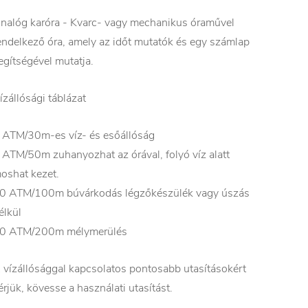
nalóg karóra - Kvarc- vagy mechanikus óraművel
endelkező óra, amely az időt mutatók és egy számlap
egítségével mutatja.
ízállósági táblázat
 ATM/30m-es víz- és esőállóság
 ATM/50m zuhanyozhat az órával, folyó víz alatt
oshat kezet.
0 ATM/100m búvárkodás légzőkészülék vagy úszás
élkül
0 ATM/200m mélymerülés
 vízállósággal kapcsolatos pontosabb utasításokért
érjük, kövesse a használati utasítást.