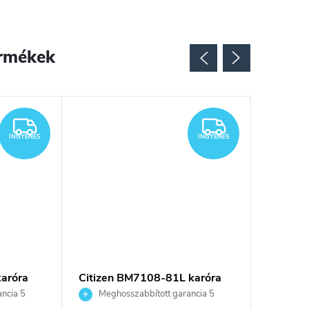
rmékek
Újdonsá
INGYENES
INGYENES
INGYENES
INGYENES
karóra
Citizen BM7108-81L karóra
Citizen
ncia 5
Meghosszabbított garancia 5
Megho