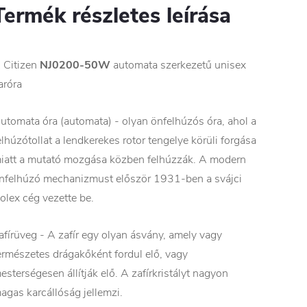
Termék részletes leírása
 Citizen
NJ0200-50W
automata szerkezetű unisex
aróra
utomata óra (automata) - olyan önfelhúzós óra, ahol a
elhúzótollat a lendkerekes rotor tengelye körüli forgása
iatt a mutató mozgása közben felhúzzák. A modern
nfelhúzó mechanizmust először 1931-ben a svájci
olex cég vezette be.
afírüveg - A zafír egy olyan ásvány, amely vagy
ermészetes drágakőként fordul elő, vagy
esterségesen állítják elő. A zafírkristályt nagyon
agas karcállóság jellemzi.