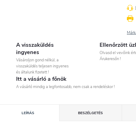
Márk
A visszaküldés
Ellenőrzött üz
ingyenes
Olvasd el vevőink ért
Árukeresőn !
Vásároljon gond nélkül, a
visszaküldés teljesen ingyenes
és általunk fizetett !
Itt a vásárló a főnök
A vásárló mindig a legfontosabb, nem csak a rendeléskor !
LEÍRÁS
BESZÉLGETÉS