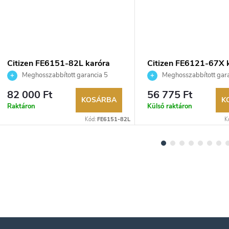
Citizen FE6151-82L karóra
Citizen FE6121-67X 
Meghosszabbított garancia 5
Meghosszabbított gara
évre. Akár 100 napos visszaküldési
évre. Akár 100 napos vissz
82 000 Ft
56 775 Ft
lehetőség. Hivatalos márkakereskedő.
lehetőség. Hivatalos márka
KOSÁRBA
K
Raktáron
Külső raktáron
Kód:
FE6151-82L
K