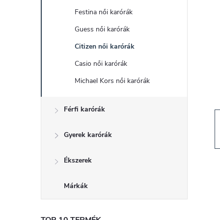
d
Festina női karórák
a
Guess női karórák
l
Citizen női karórák
Casio női karórák
s
Michael Kors női karórák
ó
Férfi karórák
p
Gyerek karórák
a
Ékszerek
n
Márkák
e