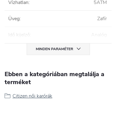
Vízhatlan
:
5ATM
Üveg
:
Zafír
Idő kijelző
:
Analóg
MINDEN PARAMÉTER
Ebben a kategóriában megtalálja a
terméket
Citizen női karórák