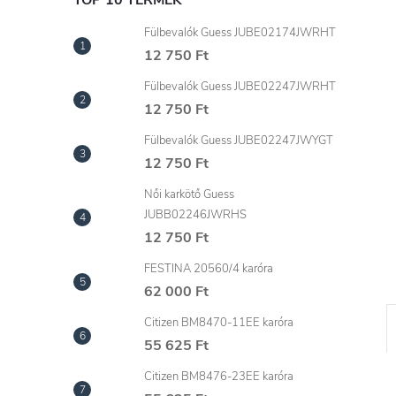
l
TOP 10 TERMÉK
Fülbevalók Guess JUBE02174JWRHT
12 750 Ft
Fülbevalók Guess JUBE02247JWRHT
12 750 Ft
Fülbevalók Guess JUBE02247JWYGT
12 750 Ft
Női karkötő Guess
JUBB02246JWRHS
12 750 Ft
FESTINA 20560/4 karóra
62 000 Ft
Citizen BM8470-11EE karóra
55 625 Ft
Citizen BM8476-23EE karóra