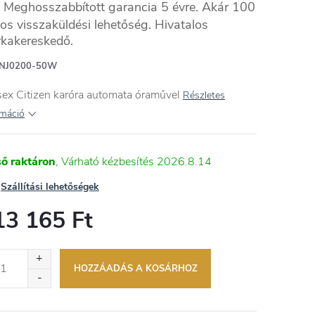
Meghosszabbított garancia 5 évre. Akár 100
os visszaküldési lehetőség. Hivatalos
kakereskedő.
NES
NJ0200-50W
ex Citizen karóra automata óraművel
Részletes
rmáció
ső raktáron
2026.8.14
Szállítási lehetőségek
13 165 Ft
égár:
HOZZÁADÁS A KOSÁRHOZ