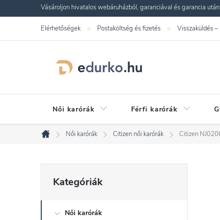
Ugrás
Vásároljon hivatalos webáruházból, garanciával és garancia utáni s
a
Elérhetőségek
Postaköltség és fizetés
Visszaküldés –
fő
tartalomhoz
Női karórák
Férfi karórák
G
Női karórák
Citizen női karórák
Citizen NJ02
Kezdőlap
O
Kategóriák
Kategóriák
átugrása
l
Női karórák