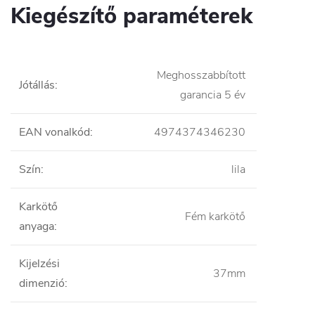
Kiegészítő paraméterek
Meghosszabbított
Jótállás
:
garancia 5 év
EAN vonalkód
:
4974374346230
Szín
:
lila
Karkötő
Fém karkötő
anyaga
:
Kijelzési
37mm
dimenzió
: