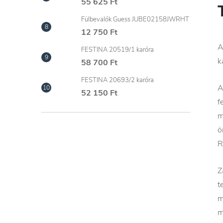
55 625 Ft
Fülbevalók Guess JUBE02158JWRHT
12 750 Ft
A
FESTINA 20519/1 karóra
k
58 700 Ft
FESTINA 20693/2 karóra
A
52 150 Ft
f
m
ö
R
Z
t
m
m