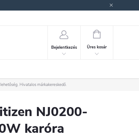
ek (ÁSZF)
Adatkezelési tájékoztató
Jogi nyilatkozat
Fogyasztóvéd
KOSÁR
Üres kosár
Bejelentkezés
 lehetőség. Hivatalos márkakereskedő.
itizen NJ0200-
0W karóra