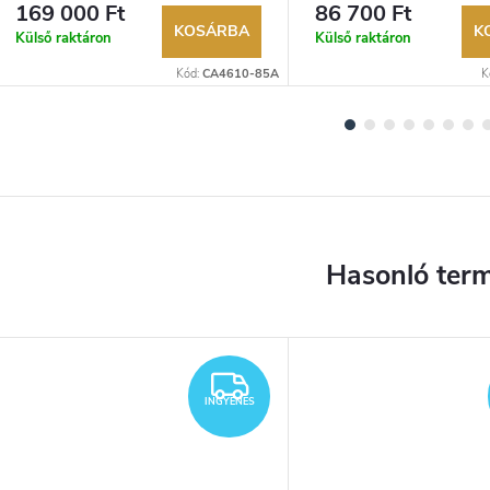
évre. Akár 100 napos visszaküldési
évre. Akár 100 napos vissz
169 000 Ft
86 700 Ft
lehetőség. Hivatalos márkakereskedő.
lehetőség. Hivatalos márka
KOSÁRBA
K
Külső raktáron
Külső raktáron
Kód:
CA4610-85A
K
YENES
INGYENES
INGYENES