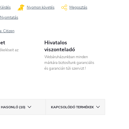
Kérdés
Nyomon követés
Megosztás
Nyomtatás
a:
Citizen
let
Hivatalos
viszonteladó
ékeléseit az
Webáruházunkban minden
márkára biztosítunk garanciális
és garancián túli szervizt !
HASONLÓ (10)
KAPCSOLÓDÓ TERMÉKEK