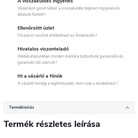
A visszaküldés ingyenes
Vásároljon gond nélkül, a visszaküldés teljesen ingyenes és
általunk fizetett !
Ellenőrzött üzlet
Olvasd el vevőink értékeléseit az Árukeresőn !
Hivatalos viszonteladó
Webáruházunkban minden márkára biztosítunk garanciális és
garancián túli szervizt !
Itt a vásárló a főnök
A vásárló mindig a legfontosabb, nem csak a rendeléskor !
Termékleírás
Termék részletes leírása