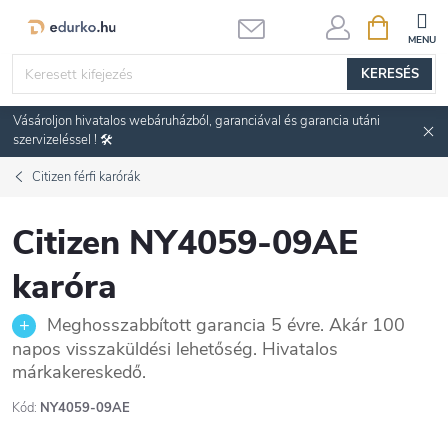
Ugrás
KOSÁR
a
fő
KERESÉS
tartalomhoz
Vásároljon hivatalos webáruházból, garanciával és garancia utáni
szervizeléssel ! 🛠️
Citizen férfi karórák
Citizen NY4059-09AE
karóra
Meghosszabbított garancia 5 évre. Akár 100
napos visszaküldési lehetőség. Hivatalos
márkakereskedő.
Kód:
NY4059-09AE