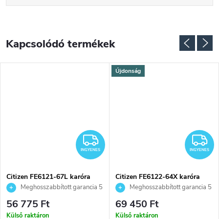
Kapcsolódó termékek
Újdonság
NGYENES
INGYENES
I
INGYENES
INGYENES
Citizen FE6121-67L karóra
Citizen FE6122-64X karóra
Meghosszabbított garancia 5
Meghosszabbított garancia 5
évre. Akár 100 napos
évre. Akár 100 napos
56 775 Ft
69 450 Ft
visszaküldési lehetőség. Hivatalos
visszaküldési lehetőség. Hivatalos
Külső raktáron
Külső raktáron