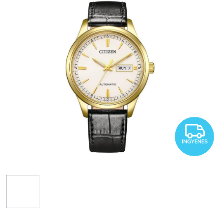
I
INGYENES