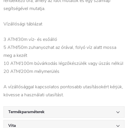
rendelkező óra, amely az időt mutatók és egy számlap
segítségével mutatja.
Vízállósági táblázat
3 ATM/30m víz- és esőálló
5 ATM/50m zuhanyozhat az órával, folyó víz alatt mossa
meg a kezét
10 ATM/100m búvárkodás légzőkészülék vagy úszás nélkül
20 ATM/200m mélymerülés
A vízállósággal kapcsolatos pontosabb utasításokért kérjük,
kövesse a használati utasítást.
Termékparaméterek
Vita