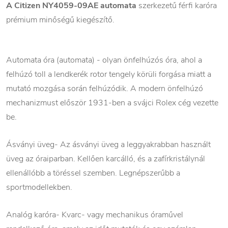
A Citizen NY4059-09AE automata
szerkezetű férfi karóra
prémium minőségű kiegészítő.
Automata óra (automata) - olyan önfelhúzós óra, ahol a
felhúzó toll a lendkerék rotor tengely körüli forgása miatt a
mutató mozgása során felhúzódik. A modern önfelhúzó
mechanizmust először 1931-ben a svájci Rolex cég vezette
be.
Ásványi üveg- Az ásványi üveg a leggyakrabban használt
üveg az óraiparban. Kellően karcálló, és a zafírkristálynál
ellenállóbb a töréssel szemben. Legnépszerűbb a
sportmodellekben.
Analóg karóra- Kvarc- vagy mechanikus óraművel