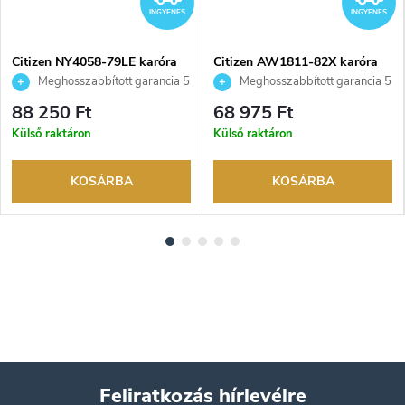
INGYENES
INGYENES
Citizen NY4058-79LE karóra
Citizen AW1811-82X karóra
Meghosszabbított garancia 5
Meghosszabbított garancia 5
évre. Akár 100 napos
évre. Akár 100 napos
88 250 Ft
68 975 Ft
visszaküldési lehetőség. Hivatalos
visszaküldési lehetőség. Hivatalos
Külső raktáron
Külső raktáron
márkakereskedő.
márkakereskedő.
KOSÁRBA
KOSÁRBA
Feliratkozás hírlevélre