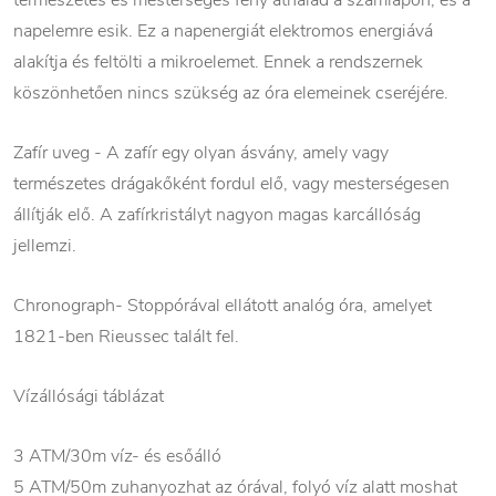
természetes és mesterséges fény áthalad a számlapon, és a
napelemre esik. Ez a napenergiát elektromos energiává
alakítja és feltölti a mikroelemet. Ennek a rendszernek
köszönhetően nincs szükség az óra elemeinek cseréjére.
Zafír uveg - A zafír egy olyan ásvány, amely vagy
természetes drágakőként fordul elő, vagy mesterségesen
állítják elő. A zafírkristályt nagyon magas karcállóság
jellemzi.
Chronograph- Stoppórával ellátott analóg óra, amelyet
1821-ben Rieussec talált fel.
Vízállósági táblázat
3 ATM/30m víz- és esőálló
5 ATM/50m zuhanyozhat az órával, folyó víz alatt moshat