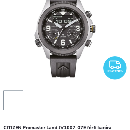
I
INGYENES
CITIZEN Promaster Land JV1007-07E férfi karóra