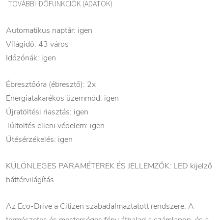
TOVÁBBI IDŐFUNKCIÓK (ADATOK)
Automatikus naptár: igen
Világidő: 43 város
Időzónák: igen
Ébresztőóra (ébresztő): 2x
Energiatakarékos üzemmód: igen
Újratöltési riasztás: igen
Túltöltés elleni védelem: igen
Ütésérzékelés: igen
KÜLÖNLEGES PARAMÉTEREK ÉS JELLEMZŐK: LED kijelző
háttérvilágítás
Az Eco-Drive a Citizen szabadalmaztatott rendszere. A