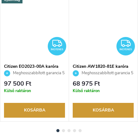
INGYENES
I
INGYENES
INGYENES
Citizen EO2023-00A karóra
Citizen AW1820-81E karóra
Meghosszabbított garancia 5
Meghosszabbított garancia 5
évre. Akár 100 napos
évre. Akár 100 napos
97 500 Ft
68 975 Ft
visszaküldési lehetőség. Hivatalos
visszaküldési lehetőség. Hivatalos
Külső raktáron
Külső raktáron
márkakereskedő.
márkakereskedő.
KOSÁRBA
KOSÁRBA