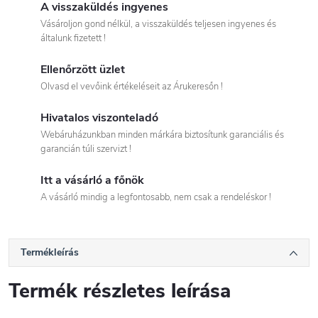
A visszaküldés ingyenes
Vásároljon gond nélkül, a visszaküldés teljesen ingyenes és
általunk fizetett !
Ellenőrzött üzlet
Olvasd el vevőink értékeléseit az Árukeresőn !
Hivatalos viszonteladó
Webáruházunkban minden márkára biztosítunk garanciális és
garancián túli szervizt !
Itt a vásárló a főnök
A vásárló mindig a legfontosabb, nem csak a rendeléskor !
Termékleírás
Termék részletes leírása