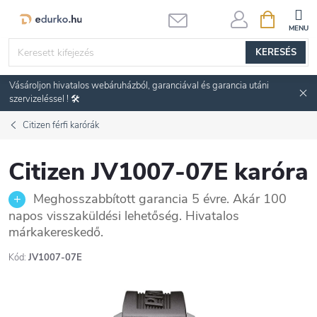
Ugrás
KOSÁR
a
fő
KERESÉS
tartalomhoz
Vásároljon hivatalos webáruházból, garanciával és garancia utáni
szervizeléssel ! 🛠️
Citizen férfi karórák
Citizen JV1007-07E karóra
Meghosszabbított garancia 5 évre. Akár 100
napos visszaküldési lehetőség. Hivatalos
márkakereskedő.
Kód:
JV1007-07E