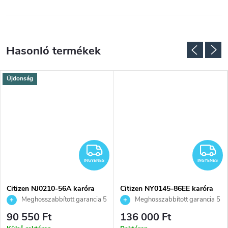
Újdonság
NGYENES
INGYENES
I
INGYENES
INGYENES
Citizen NJ0210-56A karóra
Citizen NY0145-86EE karóra
Meghosszabbított garancia 5
Meghosszabbított garancia 5
évre. Akár 100 napos
évre. Akár 100 napos
90 550 Ft
136 000 Ft
visszaküldési lehetőség. Hivatalos
visszaküldési lehetőség. Hivatalos