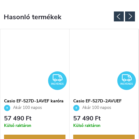
NGYENES
INGYENES
I
INGYENES
INGYENES
Casio EF-527D-1AVEF karóra
Casio EF-527D-2AVUEF
karóra
Akár 100 napos
Akár 100 napos
visszaküldési lehetőség. Hivatalos
visszaküldési lehetőség. Hivatalos
57 490 Ft
57 490 Ft
márkakereskedő.
márkakereskedő.
Külső raktáron
Külső raktáron