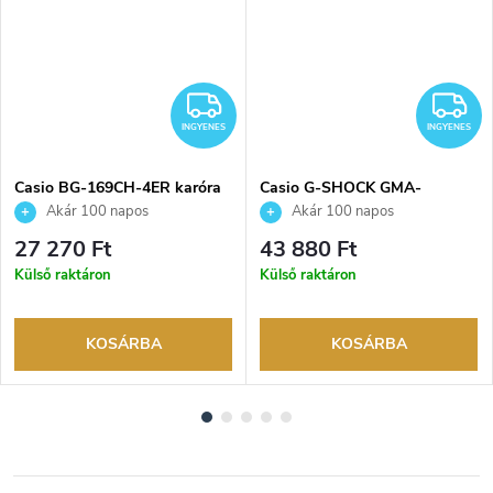
NGYENES
INGYENES
I
INGYENES
INGYENES
Casio BG-169CH-4ER karóra
Casio G-SHOCK GMA-
P2100SG-1AER karóra
Akár 100 napos
Akár 100 napos
visszaküldési lehetőség. Hivatalos
visszaküldési lehetőség. Hivatalos
27 270 Ft
43 880 Ft
márkakereskedő.
márkakereskedő.
Külső raktáron
Külső raktáron
KOSÁRBA
KOSÁRBA