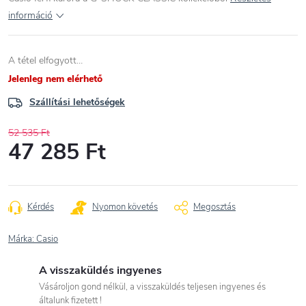
információ
A tétel elfogyott…
Jelenleg nem elérhető
Szállítási lehetőségek
52 535 Ft
47 285 Ft
Egységár:
Kérdés
Nyomon követés
Megosztás
Márka:
Casio
A visszaküldés ingyenes
Vásároljon gond nélkül, a visszaküldés teljesen ingyenes és
általunk fizetett !