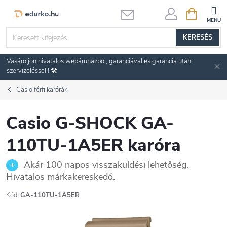
Ugrás
KOSÁR
a
fő
KERESÉS
tartalomhoz
Vásároljon hivatalos webáruházból, garanciával és garancia utáni
szervizeléssel ! 🛠️
Casio férfi karórák
Casio G-SHOCK GA-
110TU-1A5ER karóra
Akár 100 napos visszaküldési lehetőség.
Hivatalos márkakereskedő.
Kód:
GA-110TU-1A5ER