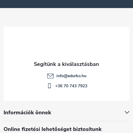
é
c
info
@
edurko.hu
+36 70 743 7923
Információk önnek
Online fizetési lehetőséget biztosítunk