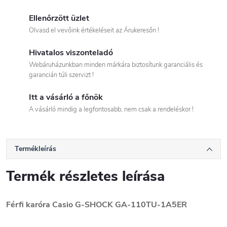
Ellenőrzött üzlet
Olvasd el vevőink értékeléseit az Árukeresőn !
Hivatalos viszonteladó
Webáruházunkban minden márkára biztosítunk garanciális és
garancián túli szervizt !
Itt a vásárló a főnök
A vásárló mindig a legfontosabb, nem csak a rendeléskor !
Termékleírás
Termék részletes leírása
Férfi karóra Casio G-SHOCK GA-110TU-1A5ER