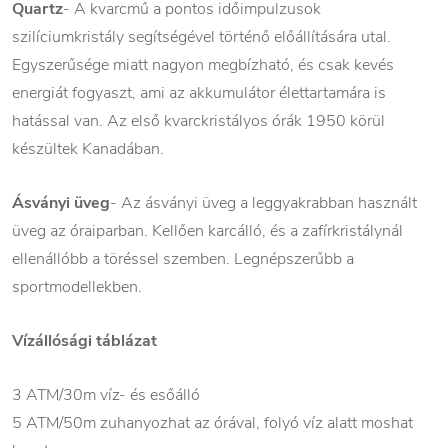
Quartz
- A kvarcmű a pontos időimpulzusok
szilíciumkristály segítségével történő előállítására utal.
Egyszerűsége miatt nagyon megbízható, és csak kevés
energiát fogyaszt, ami az akkumulátor élettartamára is
hatással van. Az első kvarckristályos órák 1950 körül
készültek Kanadában.
Ásványi üveg
- Az ásványi üveg a leggyakrabban használt
üveg az óraiparban. Kellően karcálló, és a zafírkristálynál
ellenállóbb a töréssel szemben. Legnépszerűbb a
sportmodellekben.
Vízállósági táblázat
3 ATM/30m víz- és esőálló
5 ATM/50m zuhanyozhat az órával, folyó víz alatt moshat