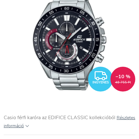
INGYEN
–10 %
INGYENES
48 755 Ft
Casio férfi karóra az EDIFICE CLASSIC kollekcióból
Részletes
információ