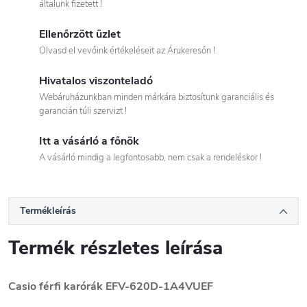
általunk fizetett !
Ellenőrzött üzlet
Olvasd el vevőink értékeléseit az Árukeresőn !
Hivatalos viszonteladó
Webáruházunkban minden márkára biztosítunk garanciális és
garancián túli szervizt !
Itt a vásárló a főnök
A vásárló mindig a legfontosabb, nem csak a rendeléskor !
Termékleírás
Termék részletes leírása
Casio férfi karórák EFV-620D-1A4VUEF