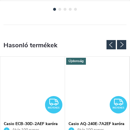
Újdonság
NGYENES
INGYENES
I
INGYENES
INGYENES
Casio ECB-30D-2AEF karóra
Casio AQ-240E-7A2EF karóra