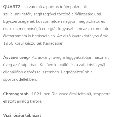
QUARTZ
- a kvarcmű a pontos időimpulzusok
szilíciumkristály segítségével történő előállítására utal.
Egyszerűségének köszönhetően nagyon megbízható, és
csak kis mennyiségű energiát fogyaszt, ami az akkumulátor
élettartamára is hatással van. Az első kvarckristályos órák
1950 körül készültek Kanadában.
Ásványi üveg
- Az ásványi üveg a leggyakrabban használt
üveg az óraiparban. Kellően karcálló, és a zafírkristálynál
ellenállóbb a töréssel szemben. Legnépszerűbb a
sportmodellekben.
Chronograph
- 1821-ben Rieussec által feltalált, stopperrel
ellátott analóg karóra.
Vízállósági táblázat