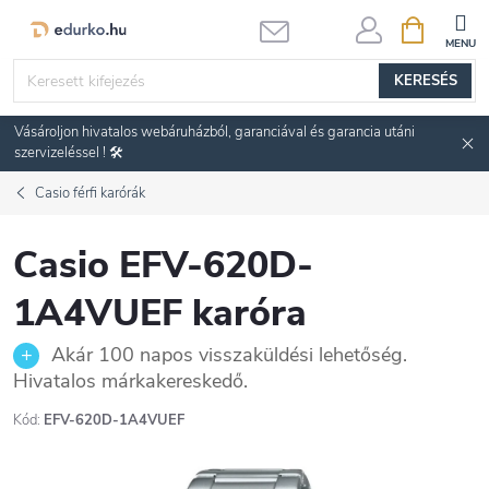
Ugrás
KOSÁR
a
fő
KERESÉS
tartalomhoz
Vásároljon hivatalos webáruházból, garanciával és garancia utáni
szervizeléssel ! 🛠️
Casio férfi karórák
Casio EFV-620D-
1A4VUEF karóra
Akár 100 napos visszaküldési lehetőség.
Hivatalos márkakereskedő.
Kód:
EFV-620D-1A4VUEF