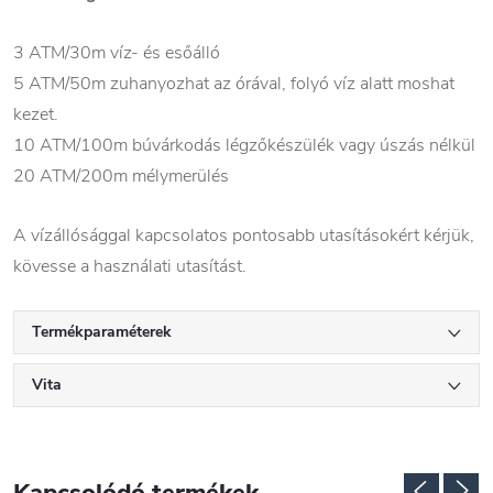
3 ATM/30m víz- és esőálló
5 ATM/50m zuhanyozhat az órával, folyó víz alatt moshat
kezet.
10 ATM/100m búvárkodás légzőkészülék vagy úszás nélkül
20 ATM/200m mélymerülés
A vízállósággal kapcsolatos pontosabb utasításokért kérjük,
kövesse a használati utasítást.
Termékparaméterek
Vita