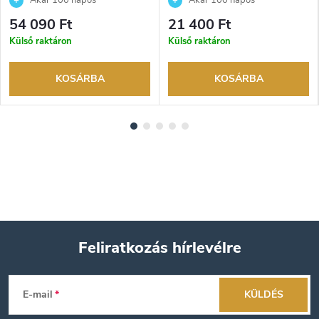
Akár 100 napos
Akár 100 napos
visszaküldési lehetőség. Hivatalos
visszaküldési lehetőség. Hivatalos
54 090 Ft
21 400 Ft
márkakereskedő.
márkakereskedő.
Külső raktáron
Külső raktáron
KOSÁRBA
KOSÁRBA
Feliratkozás hírlevélre
L
E-mail
KÜLDÉS
á