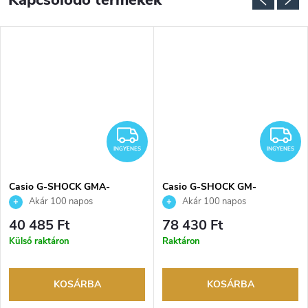
Kapcsolódó termékek
NGYENES
INGYENES
I
INGYENES
INGYENES
Casio G-SHOCK GMA-
Casio G-SHOCK GM-
P2100PP-4AER karóra
S2100BC-1AER karóra
Akár 100 napos
Akár 100 napos
visszaküldési lehetőség. Hivatalos
visszaküldési lehetőség. Hivatalos
40 485 Ft
78 430 Ft
márkakereskedő.
márkakereskedő.
Külső raktáron
Raktáron
KOSÁRBA
KOSÁRBA