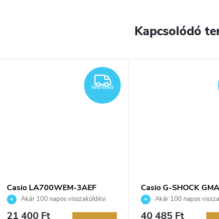
Kapcsolódó te
INGYENES
INGYENES
Casio LA700WEM-3AEF
Casio G-SHOCK GMA
karóra
P2100PP-4AER karó
Akár 100 napos visszaküldési
Akár 100 napos vissza
lehetőség. Hivatalos márkakereskedő.
lehetőség. Hivatalos márka
21 400 Ft
40 485 Ft