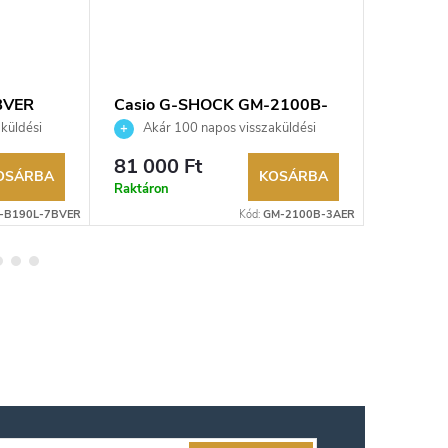
BVER
Casio G-SHOCK GM-2100B-
Casio 
3AER karóra
karóra
küldési
Akár 100 napos visszaküldési
Akár 
kereskedő.
lehetőség. Hivatalos márkakereskedő.
lehetőség
81 000 Ft
30 480
OSÁRBA
KOSÁRBA
Raktáron
Raktáron
-B190L-7BVER
Kód:
GM-2100B-3AER