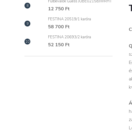
Fülbevalók Guess JUBE02158JWRHT
12 750 Ft
FESTINA 20519/1 karóra
58 700 Ft
C
FESTINA 20693/2 karóra
52 150 Ft
s
E
é
a
k
Á
h
z
L