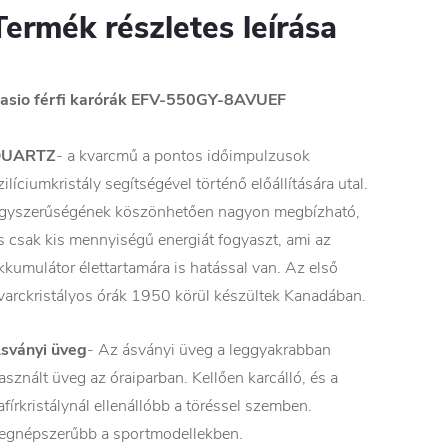
Termék részletes leírása
asio férfi karórák EFV-550GY-8AVUEF
QUARTZ
- a kvarcmű a pontos időimpulzusok
zilíciumkristály segítségével történő előállítására utal.
gyszerűségének köszönhetően nagyon megbízható,
s csak kis mennyiségű energiát fogyaszt, ami az
kkumulátor élettartamára is hatással van. Az első
varckristályos órák 1950 körül készültek Kanadában.
sványi üveg
- Az ásványi üveg a leggyakrabban
asznált üveg az óraiparban. Kellően karcálló, és a
afírkristálynál ellenállóbb a töréssel szemben.
egnépszerűbb a sportmodellekben.