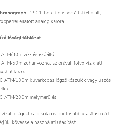
hronograph
- 1821-ben Rieussec által feltalált,
topperrel ellátott analóg karóra.
ízállósági táblázat
 ATM/30m víz- és esőálló
 ATM/50m zuhanyozhat az órával, folyó víz alatt
oshat kezet.
0 ATM/100m búvárkodás légzőkészülék vagy úszás
élkül
0 ATM/200m mélymerülés
 vízállósággal kapcsolatos pontosabb utasításokért
érjük, kövesse a használati utasítást.