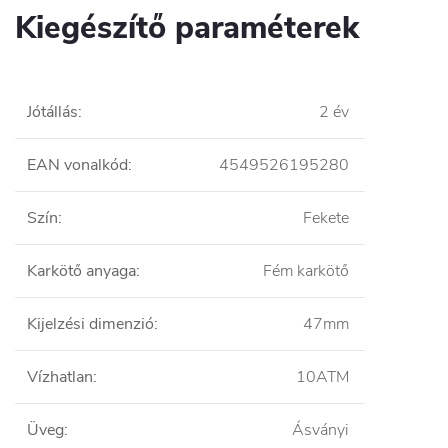
Kiegészítő paraméterek
Jótállás
:
2 év
EAN vonalkód
:
4549526195280
Szín
:
Fekete
Karkötő anyaga
:
Fém karkötő
Kijelzési dimenzió
:
47mm
Vízhatlan
:
10ATM
Üveg
:
Ásványi