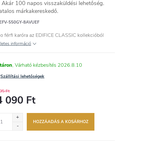
Akár 100 napos visszaküldési lehetőség.
atalos márkakereskedő.
EFV-550GY-8AVUEF
o férfi karóra az EDIFICE CLASSIC kollekcióból
letes információ
táron
2026.8.10
Szállítási lehetőségek
95 Ft
4 090 Ft
égár:
HOZZÁADÁS A KOSÁRHOZ