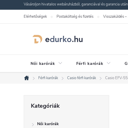
Ugrás
Vásároljon hivatalos webáruházból, garanciával és garancia utáni s
a
Elérhetőségek
Postaköltség és fizetés
Visszaküldés –
fő
tartalomhoz
Női karórák
Férfi karórák
G
Férfi karórák
Casio férfi karórák
Casio EFV-5
Kezdőlap
O
Kategóriák
Kategóriák
átugrása
l
Női karórák