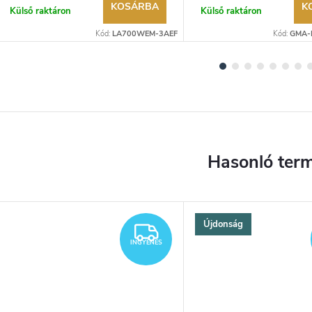
KOSÁRBA
K
Külső raktáron
Külső raktáron
Kód:
LA700WEM-3AEF
Kód:
GMA-
Újdonság
YENES
INGYENES
INGYENES