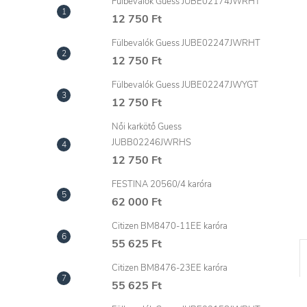
l
Fülbevalók Guess JUBE02174JWRHT
12 750 Ft
Fülbevalók Guess JUBE02247JWRHT
12 750 Ft
Fülbevalók Guess JUBE02247JWYGT
12 750 Ft
Női karkötő Guess
JUBB02246JWRHS
12 750 Ft
FESTINA 20560/4 karóra
62 000 Ft
Citizen BM8470-11EE karóra
55 625 Ft
Citizen BM8476-23EE karóra
55 625 Ft