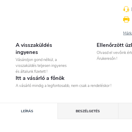
Márk
A visszaküldés
Ellenőrzött üz
ingyenes
Olvasd el vevőink ért
Árukeresőn !
Vásároljon gond nélkül, a
visszaküldés teljesen ingyenes
és általunk fizetett !
Itt a vásárló a főnök
A vásárló mindig a legfontosabb, nem csak a rendeléskor !
LEÍRÁS
BESZÉLGETÉS