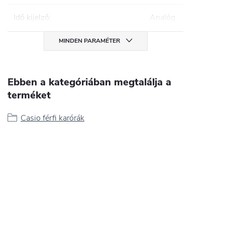
Idő kijelző
:
Analóg
MINDEN PARAMÉTER
Ebben a kategóriában megtalálja a
terméket
Casio férfi karórák