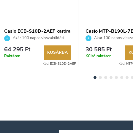
Casio ECB-S10D-2AEF karóra
Casio MTP-B190L-7
karóra
Akár 100 napos visszaküldési
Akár 100 napos vissza
lehetőség. Hivatalos márkakereskedő.
lehetőség. Hivatalos márka
64 295 Ft
30 585 Ft
KOSÁRBA
K
Raktáron
Külső raktáron
Kód:
ECB-S10D-2AEF
Kód:
MTP