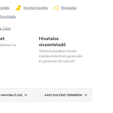
Kérdés
Nyomon követés
Megosztás
Nyomtatás
a:
Casio
let
Hivatalos
viszonteladó
ékeléseit az
Webáruházunkban minden
márkára biztosítunk garanciális
és garancián túli szervizt !
HASONLÓ (10)
KAPCSOLÓDÓ TERMÉKEK