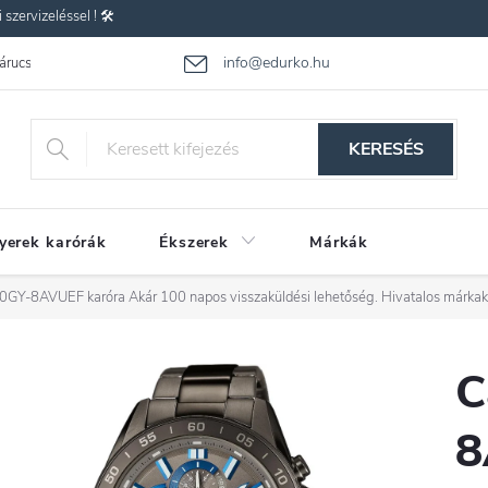
zervizeléssel ! 🛠️
info@edurko.hu
 árucsere
Reklamáció
Gyakran ismételt kérdések
Üzleti feltétel
KERESÉS
yerek karórák
Ékszerek
Márkák
50GY-8AVUEF karóra
Akár 100 napos visszaküldési lehetőség. Hivatalos márka
C
8