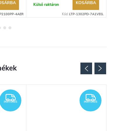
OSÁRBA
KOSÁRBA
Külső raktáron
Külső rak
P2100PP-4AER
Kód:
LTP-1302PD-7A1VEG.
INGYENES
INGYENES
INGYENES
INGYENES