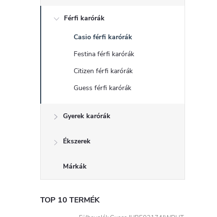
d
Férfi karórák
a
Casio férfi karórák
l
Festina férfi karórák
s
Citizen férfi karórák
Guess férfi karórák
ó
Gyerek karórák
p
a
Ékszerek
n
Márkák
e
TOP 10 TERMÉK