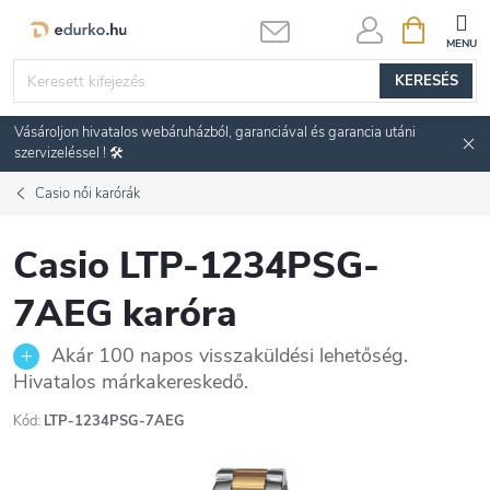
Ugrás
KOSÁR
a
fő
KERESÉS
tartalomhoz
Vásároljon hivatalos webáruházból, garanciával és garancia utáni
szervizeléssel ! 🛠️
Casio női karórák
Casio LTP-1234PSG-
7AEG karóra
Akár 100 napos visszaküldési lehetőség.
Hivatalos márkakereskedő.
Kód:
LTP-1234PSG-7AEG