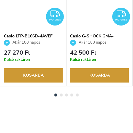
NGYENES
INGYENES
I
INGYENES
INGYENES
Casio LTP-B166D-4AVEF
Casio G-SHOCK GMA-
karóra
P2100SR-1AER karóra
Akár 100 napos
Akár 100 napos
visszaküldési lehetőség. Hivatalos
visszaküldési lehetőség. Hivatalos
27 270 Ft
42 500 Ft
márkakereskedő.
márkakereskedő.
Külső raktáron
Külső raktáron
KOSÁRBA
KOSÁRBA