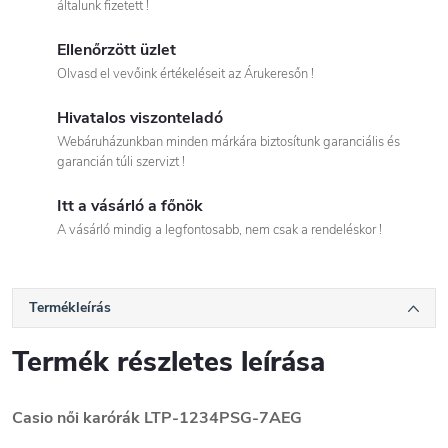
általunk fizetett !
Ellenőrzött üzlet
Olvasd el vevőink értékeléseit az Árukeresőn !
Hivatalos viszonteladó
Webáruházunkban minden márkára biztosítunk garanciális és
garancián túli szervizt !
Itt a vásárló a főnök
A vásárló mindig a legfontosabb, nem csak a rendeléskor !
Termékleírás
Termék részletes leírása
Casio női karórák LTP-1234PSG-7AEG