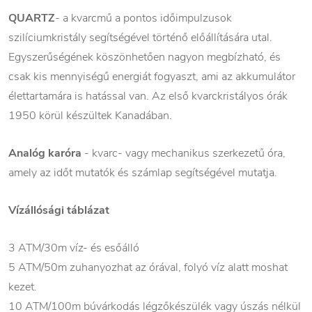
QUARTZ
- a kvarcmű a pontos időimpulzusok
szilíciumkristály segítségével történő előállítására utal.
Egyszerűségének köszönhetően nagyon megbízható, és
csak kis mennyiségű energiát fogyaszt, ami az akkumulátor
élettartamára is hatással van. Az első kvarckristályos órák
1950 körül készültek Kanadában.
Analóg karóra
- kvarc- vagy mechanikus szerkezetű óra,
amely az időt mutatók és számlap segítségével mutatja.
Vízállósági táblázat
3 ATM/30m víz- és esőálló
5 ATM/50m zuhanyozhat az órával, folyó víz alatt moshat
kezet.
10 ATM/100m búvárkodás légzőkészülék vagy úszás nélkül