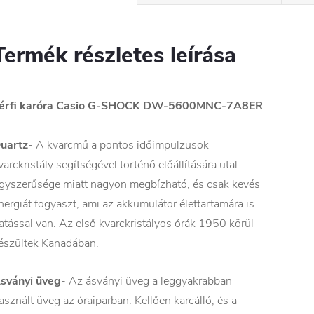
Termék részletes leírása
érfi karóra Casio G-SHOCK
DW-5600MNC-7A8ER
uartz
- A kvarcmű a pontos időimpulzusok
varckristály segítségével történő előállítására utal.
gyszerűsége miatt nagyon megbízható, és csak kevés
nergiát fogyaszt, ami az akkumulátor élettartamára is
atással van. Az első kvarckristályos órák 1950 körül
észültek Kanadában.
sványi üveg
- Az ásványi üveg a leggyakrabban
asznált üveg az óraiparban. Kellően karcálló, és a