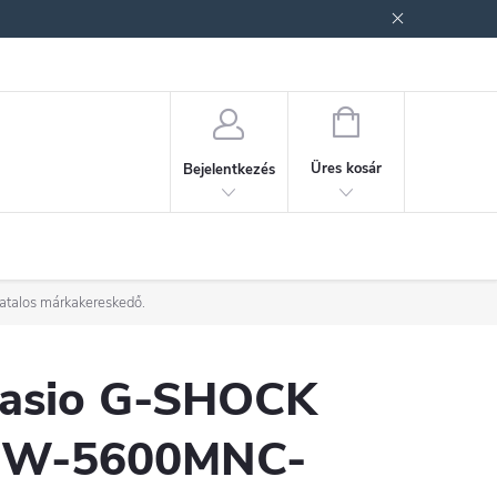
ek (ÁSZF)
Adatkezelési tájékoztató
Jogi nyilatkozat
Fogyasztóvéd
KOSÁR
Üres kosár
Bejelentkezés
vatalos márkakereskedő.
asio G-SHOCK
W-5600MNC-