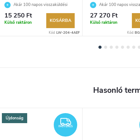
karóra
Akár 100 napos visszaküldési
Akár 100 napos vissza
lehetőség. Hivatalos márkakereskedő.
lehetőség. Hivatalos márka
15 250 Ft
27 270 Ft
KOSÁRBA
K
Külső raktáron
Külső raktáron
Kód:
LW-204-4AEF
Kód:
BG
Újdonság
YENES
INGYENES
INGYENES