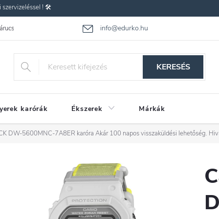
zervizeléssel ! 🛠️
info@edurko.hu
 árucsere
Reklamáció
Gyakran ismételt kérdések
Üzleti feltétel
KERESÉS
yerek karórák
Ékszerek
Márkák
OCK DW-5600MNC-7A8ER karóra
Akár 100 napos visszaküldési lehetőség. Hi
C
D