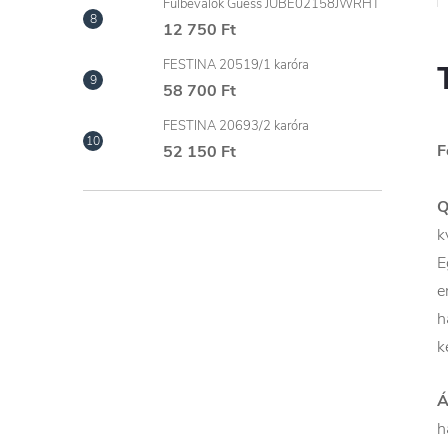
Fülbevalók Guess JUBE02158JWRHT
12 750 Ft
FESTINA 20519/1 karóra
58 700 Ft
FESTINA 20693/2 karóra
F
52 150 Ft
Q
k
E
e
h
k
Á
h