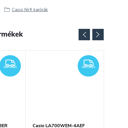
Casio férfi karórák
rmékek
INGYENES
INGYENES
INGYENES
INGYENES
BER
Casio LA700WEM-4AEF
Casio 