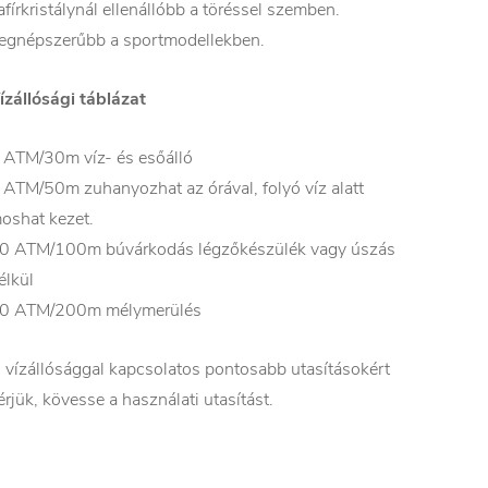
afírkristálynál ellenállóbb a töréssel szemben.
egnépszerűbb a sportmodellekben.
ízállósági táblázat
 ATM/30m víz- és esőálló
 ATM/50m zuhanyozhat az órával, folyó víz alatt
oshat kezet.
0 ATM/100m búvárkodás légzőkészülék vagy úszás
élkül
0 ATM/200m mélymerülés
 vízállósággal kapcsolatos pontosabb utasításokért
érjük, kövesse a használati utasítást.