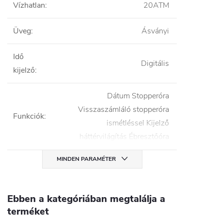
Vízhatlan
:
20ATM
Üveg
:
Ásványi
Idő
Digitális
kijelző
:
Dátum Stopperóra
Visszaszámláló stopperóra
Funkciók
:
ismétléssel Kijelző
háttérvilágítás Ébresztőóra
MINDEN PARAMÉTER
Ebben a kategóriában megtalálja a
terméket