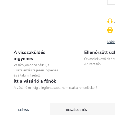
Márk
A visszaküldés
Ellenőrzött üz
ingyenes
Olvasd el vevőink ért
Árukeresőn !
Vásároljon gond nélkül, a
visszaküldés teljesen ingyenes
és általunk fizetett !
Itt a vásárló a főnök
A vásárló mindig a legfontosabb, nem csak a rendeléskor !
LEÍRÁS
BESZÉLGETÉS