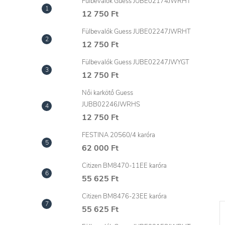
l
Fülbevalók Guess JUBE02174JWRHT
12 750 Ft
Fülbevalók Guess JUBE02247JWRHT
12 750 Ft
Fülbevalók Guess JUBE02247JWYGT
12 750 Ft
Női karkötő Guess
JUBB02246JWRHS
12 750 Ft
FESTINA 20560/4 karóra
62 000 Ft
Citizen BM8470-11EE karóra
55 625 Ft
Citizen BM8476-23EE karóra
55 625 Ft