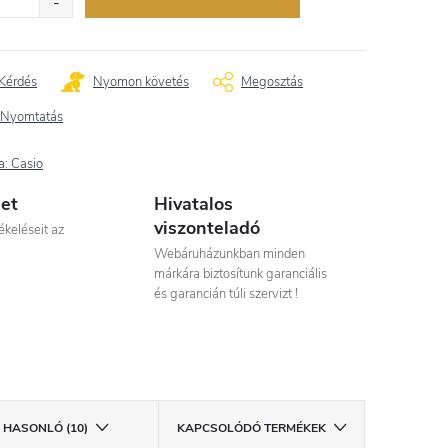
Kérdés
Nyomon követés
Megosztás
Nyomtatás
a:
Casio
let
Hivatalos
viszonteladó
ékeléseit az
Webáruházunkban minden
márkára biztosítunk garanciális
és garancián túli szervizt !
HASONLÓ (10)
KAPCSOLÓDÓ TERMÉKEK