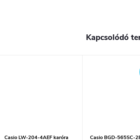
Kapcsolódó te
YENES
Casio LW-204-4AEF karóra
Casio BGD-565SC-2