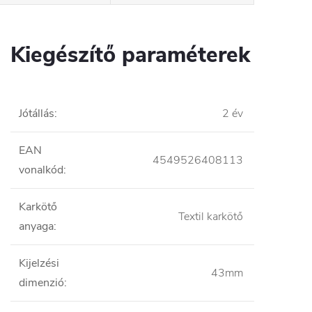
Kiegészítő paraméterek
Jótállás
:
2 év
EAN
4549526408113
vonalkód
:
Karkötő
Textil karkötő
anyaga
:
Kijelzési
43mm
dimenzió
: