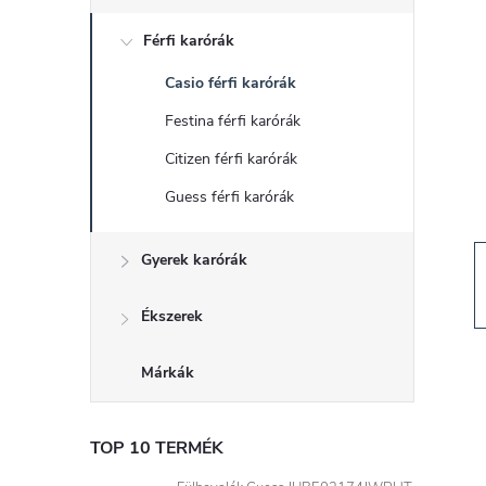
d
Férfi karórák
a
Casio férfi karórák
l
Festina férfi karórák
s
Citizen férfi karórák
Guess férfi karórák
ó
Gyerek karórák
p
a
Ékszerek
n
Márkák
e
TOP 10 TERMÉK