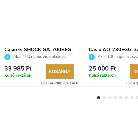
Casio G-SHOCK GA-700BEG-
Casio AQ-230EGG-3
1AER karóra
karóra
Akár 100 napos visszaküldési
Akár 100 napos vissza
lehetőség. Hivatalos márkakereskedő.
lehetőség. Hivatalos márka
33 985 Ft
25 000 Ft
KOSÁRBA
K
Külső raktáron
Külső raktáron
Kód:
GA-700BEG-1AER
Kód:
AQ