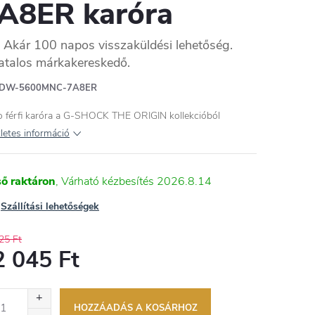
A8ER karóra
Akár 100 napos visszaküldési lehetőség.
atalos márkakereskedő.
DW-5600MNC-7A8ER
o férfi karóra a G-SHOCK THE ORIGIN kollekcióból
letes információ
ső raktáron
2026.8.14
Szállítási lehetőségek
25 Ft
2 045 Ft
égár:
HOZZÁADÁS A KOSÁRHOZ