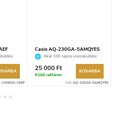
AEF
Casio AQ-230GA-5AMQYES
Casio 
karóra
küldési
Akár 100 napos visszaküldési
Akár 
kereskedő.
lehetőség. Hivatalos márkakereskedő.
lehetőség
25 000 Ft
7 950 
OSÁRBA
KOSÁRBA
Külső raktáron
Raktáron
-230EGG-3AEF
Kód:
AQ-230GA-5AMQYES