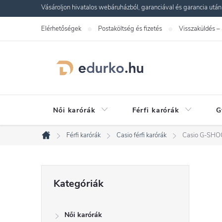
Ugrás
Vásároljon hivatalos webáruházból, garanciával és garancia utáni s
a
Elérhetőségek
Postaköltség és fizetés
Visszaküldés –
fő
tartalomhoz
Női karórák
Férfi karórák
G
Férfi karórák
Casio férfi karórák
Casio G-SH
Kezdőlap
O
Kategóriák
Kategóriák
átugrása
l
Női karórák