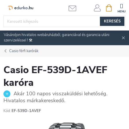
Ugrás
KOSÁR
a
fő
KERESÉS
tartalomhoz
Vásároljon hivatalos webáruházból, garanciával és garancia utáni
szervizeléssel ! 🛠️
Casio férfi karórák
Casio EF-539D-1AVEF
karóra
Akár 100 napos visszaküldési lehetőség.
Hivatalos márkakereskedő.
Kód:
EF-539D-1AVEF