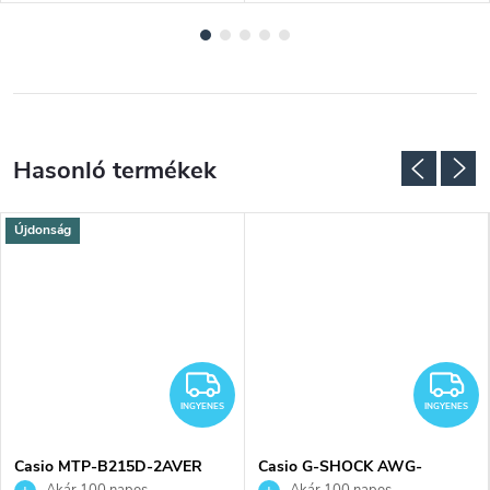
Újdonság
NGYENES
INGYENES
I
INGYENES
INGYENES
Casio MTP-B215D-2AVER
Casio G-SHOCK AWG-
karóra
M100A-1AER karóra