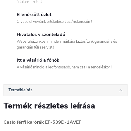
általunk fizetett !
Ellenőrzött üzlet
Olvasd el vevőink értékeléseit az Árukeresőn !
Hivatalos viszonteladó
Webáruházunkban minden márkára biztosítunk garanciális és
garancián túli szervizt !
Itt a vásárló a főnök
A vásárló mindig a legfontosabb, nem csak a rendeléskor !
Termékleírás
Termék részletes leírása
Casio férfi karórák EF-539D-1AVEF