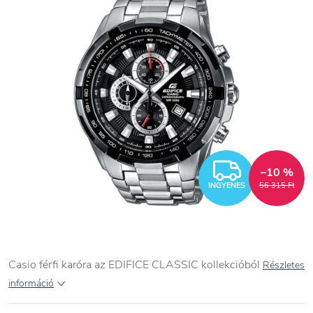
INGYEN
–10 %
INGYENES
56 315 Ft
Casio férfi karóra az EDIFICE CLASSIC kollekcióból
Részletes
információ