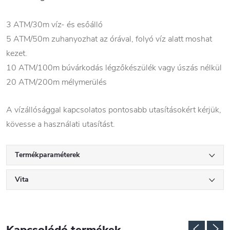
3 ATM/30m víz- és esőálló
5 ATM/50m zuhanyozhat az órával, folyó víz alatt moshat
kezet.
10 ATM/100m búvárkodás légzőkészülék vagy úszás nélkül
20 ATM/200m mélymerülés
A vízállósággal kapcsolatos pontosabb utasításokért kérjük,
kövesse a használati utasítást.
Termékparaméterek
Vita