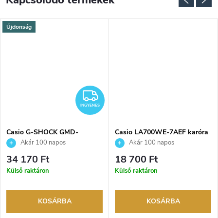
Kapcsolódó termékek
Újdonság
INGYENES
INGYENES
Casio G-SHOCK GMD-
Casio LA700WE-7AEF karóra
S5610PP-4ER karóra
Akár 100 napos
Akár 100 napos
visszaküldési lehetőség. Hivatalos
visszaküldési lehetőség. Hivatalos
34 170 Ft
18 700 Ft
márkakereskedő.
márkakereskedő.
Külső raktáron
Külső raktáron
KOSÁRBA
KOSÁRBA