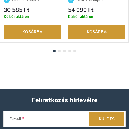
Akár 100 napos
Akár 100 napos
visszaküldési lehetőség. Hivatalos
visszaküldési lehetőség. Hivatalos
30 585 Ft
54 090 Ft
márkakereskedő.
márkakereskedő.
Külső raktáron
Külső raktáron
KOSÁRBA
KOSÁRBA
Feliratkozás hírlevélre
L
E-mail
KÜLDÉS
á