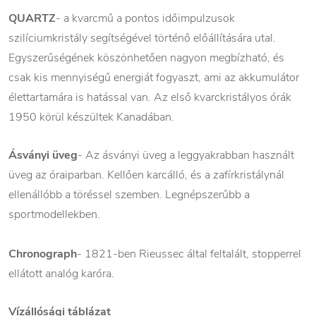
QUARTZ
- a kvarcmű a pontos időimpulzusok
szilíciumkristály segítségével történő előállítására utal.
Egyszerűségének köszönhetően nagyon megbízható, és
csak kis mennyiségű energiát fogyaszt, ami az akkumulátor
élettartamára is hatással van. Az első kvarckristályos órák
1950 körül készültek Kanadában.
Ásványi üveg
- Az ásványi üveg a leggyakrabban használt
üveg az óraiparban. Kellően karcálló, és a zafírkristálynál
ellenállóbb a töréssel szemben. Legnépszerűbb a
sportmodellekben.
Chronograph
- 1821-ben Rieussec által feltalált, stopperrel
ellátott analóg karóra.
Vízállósági táblázat