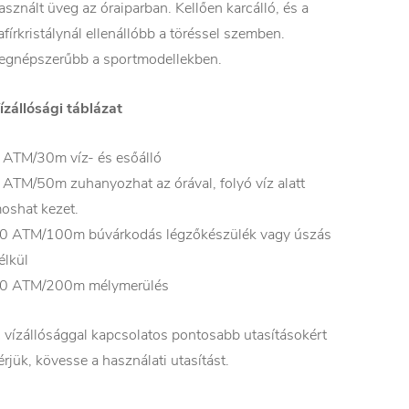
asznált üveg az óraiparban. Kellően karcálló, és a
afírkristálynál ellenállóbb a töréssel szemben.
egnépszerűbb a sportmodellekben.
ízállósági táblázat
 ATM/30m víz- és esőálló
 ATM/50m zuhanyozhat az órával, folyó víz alatt
oshat kezet.
0 ATM/100m búvárkodás légzőkészülék vagy úszás
élkül
0 ATM/200m mélymerülés
 vízállósággal kapcsolatos pontosabb utasításokért
érjük, kövesse a használati utasítást.