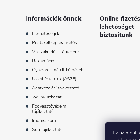
l
é
Információk önnek
Online fizetés
lehetőséget
c
Elérhetőségek
biztosítunk
Postaköltség és fizetés
Visszaküldés – árucsere
Reklamáció
Gyakran ismételt kérdések
Üzleti feltételek (ÁSZF)
Adatkezelési tájékoztató
Jogi nyilatkozat
Fogyasztóvédelmi
tájékoztató
Impresszum
Süti tájékoztató
Ez az oldal 
azok haszná