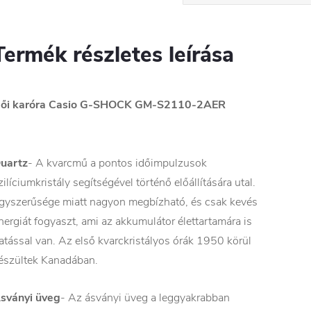
Termék részletes leírása
ői karóra Casio G-SHOCK
GM-S2110-2AER
uartz
- A kvarcmű a pontos időimpulzusok
zilíciumkristály segítségével történő előállítására utal.
gyszerűsége miatt nagyon megbízható, és csak kevés
nergiát fogyaszt, ami az akkumulátor élettartamára is
atással van. Az első kvarckristályos órák 1950 körül
észültek Kanadában.
sványi üveg
- Az ásványi üveg a leggyakrabban