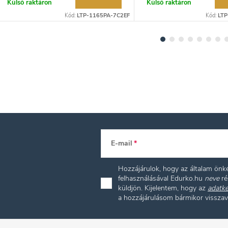
Külső raktáron
Külső raktáron
Kód:
LTP-1165PA-7C2EF
Kód:
LT
E-mail
Hozzájárulok, hogy az általam ön
felhasználásával Edurko.hu
neve
ré
küldjön. Kijelentem, hogy az
adatke
a hozzájárulásom bármikor vissza