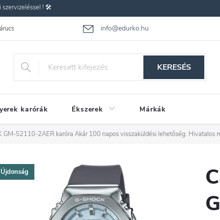
zervizeléssel ! 🛠️
info@edurko.hu
 árucsere
Reklamáció
Gyakran ismételt kérdések
Üzleti feltétel
KERESÉS
yerek karórák
Ékszerek
Márkák
K GM-S2110-2AER karóra
Akár 100 napos visszaküldési lehetőség. Hivatalos 
C
Újdonság
G