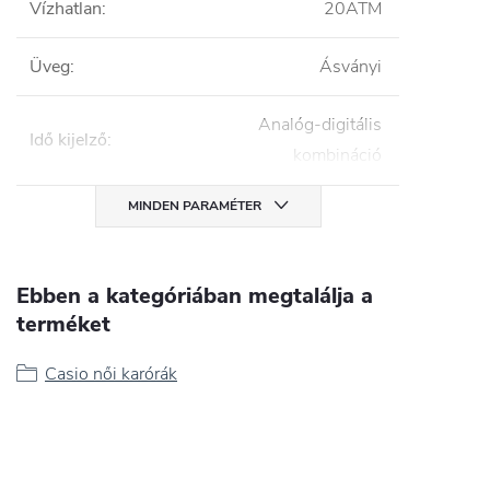
Vízhatlan
:
20ATM
Üveg
:
Ásványi
Analóg-digitális
Idő kijelző
:
kombináció
MINDEN PARAMÉTER
Ebben a kategóriában megtalálja a
terméket
Casio női karórák