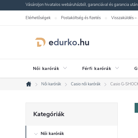
Ugrás
Vásároljon hivatalos webáruházból, garanciával és garancia utáni s
a
Elérhetőségek
Postaköltség és fizetés
Visszaküldés –
fő
tartalomhoz
Női karórák
Férfi karórák
G
Női karórák
Casio női karórák
Casio G-SHOC
Kezdőlap
O
Kategóriák
Kategóriák
átugrása
l
Női karórák