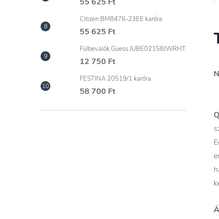
55 625 Ft
Citizen BM8476-23EE karóra
55 625 Ft
Fülbevalók Guess JUBE02158JWRHT
12 750 Ft
N
FESTINA 20519/1 karóra
58 700 Ft
Q
s
E
e
h
k
Á