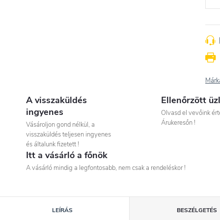
Márk
A visszaküldés
Ellenőrzött üz
ingyenes
Olvasd el vevőink ért
Árukeresőn !
Vásároljon gond nélkül, a
visszaküldés teljesen ingyenes
és általunk fizetett !
Itt a vásárló a főnök
A vásárló mindig a legfontosabb, nem csak a rendeléskor !
LEÍRÁS
BESZÉLGETÉS