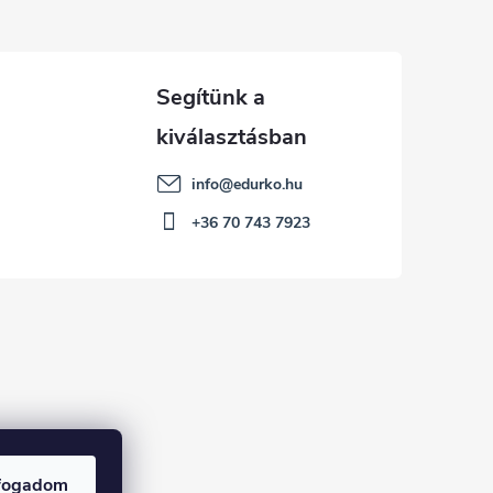
info
@
edurko.hu
+36 70 743 7923
fogadom