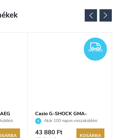
INGYENES
INGYENES
7AEG
Casio G-SHOCK GMA-
Casio 
P2110-1AER karóra
karóra
küldési
Akár 100 napos visszaküldési
Akár 
kereskedő.
lehetőség. Hivatalos márkakereskedő.
lehetőség
43 880 Ft
34 170
OSÁRBA
KOSÁRBA