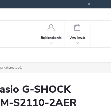
ek (ÁSZF)
Adatkezelési tájékoztató
Jogi nyilatkozat
Fogyasztóvéd
KOSÁR
Üres kosár
Bejelentkezés
márkakereskedő.
asio G-SHOCK
M-S2110-2AER