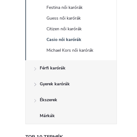
d
Festina női karórák
a
Guess női karórák
l
Citizen női karórák
Casio női karórák
s
Michael Kors női karórák
ó
Férfi karórák
p
Gyerek karórák
a
Ékszerek
n
Márkák
e