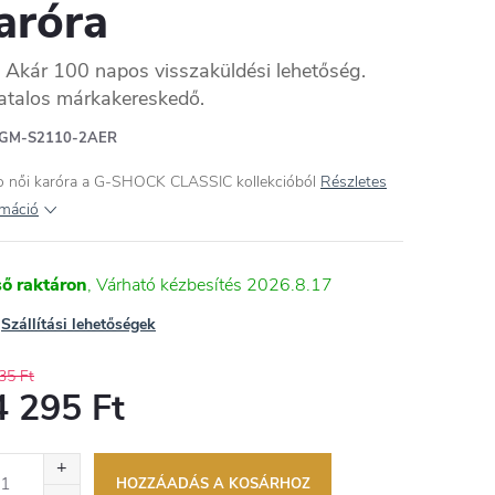
aróra
Akár 100 napos visszaküldési lehetőség.
atalos márkakereskedő.
GM-S2110-2AER
o női karóra a G-SHOCK CLASSIC kollekcióból
Részletes
rmáció
ső raktáron
2026.8.17
Szállítási lehetőségek
35 Ft
4 295 Ft
égár:
HOZZÁADÁS A KOSÁRHOZ