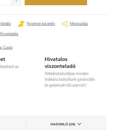
Kérdés
Nyomon követés
Megosztás
Nyomtatás
a:
Casio
let
Hivatalos
viszonteladó
ékeléseit az
Webáruházunkban minden
márkára biztosítunk garanciális
és garancián túli szervizt !
HASONLÓ (10)