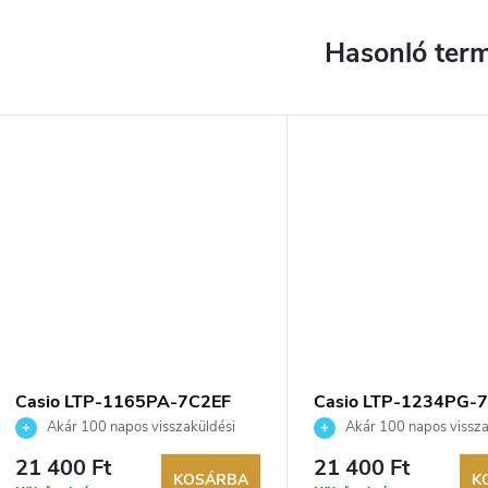
YENES
Casio LTP-1165PA-7C2EF
Casio LTP-1234PG-
karóra
karóra
Akár 100 napos visszaküldési
Akár 100 napos vissza
lehetőség. Hivatalos márkakereskedő.
lehetőség. Hivatalos márka
21 400 Ft
21 400 Ft
KOSÁRBA
K