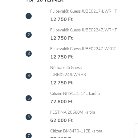
l
TOP 10 TERMÉK
Fülbevalók Guess JUBE02174JWRHT
12 750 Ft
Fülbevalók Guess JUBE02247JWRHT
12 750 Ft
Fülbevalók Guess JUBE02247JWYGT
12 750 Ft
Női karkötő Guess
JUBB02246JWRHS
12 750 Ft
Citizen NH9131-14E karóra
72 800 Ft
FESTINA 20560/4 karóra
62 000 Ft
Citizen BM8470-11EE karóra