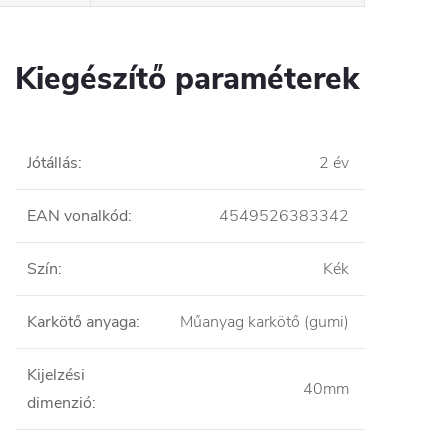
Kiegészítő paraméterek
Jótállás
:
2 év
EAN vonalkód
:
4549526383342
Szín
:
Kék
Karkötő anyaga
:
Műanyag karkötő (gumi)
Kijelzési
40mm
dimenzió
: