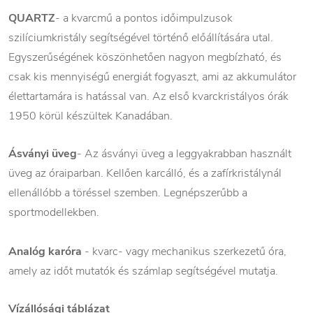
QUARTZ
- a kvarcmű a pontos időimpulzusok
szilíciumkristály segítségével történő előállítására utal.
Egyszerűségének köszönhetően nagyon megbízható, és
csak kis mennyiségű energiát fogyaszt, ami az akkumulátor
élettartamára is hatással van. Az első kvarckristályos órák
1950 körül készültek Kanadában.
Ásványi üveg
- Az ásványi üveg a leggyakrabban használt
üveg az óraiparban. Kellően karcálló, és a zafírkristálynál
ellenállóbb a töréssel szemben. Legnépszerűbb a
sportmodellekben.
Analóg karóra
- kvarc- vagy mechanikus szerkezetű óra,
amely az időt mutatók és számlap segítségével mutatja.
Vízállósági táblázat