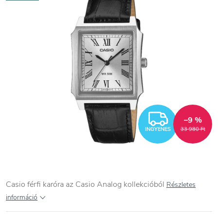
INGYEN
–9 %
INGYENES
33 980 Ft
Casio férfi karóra az Casio Analog kollekcióból
Részletes
információ