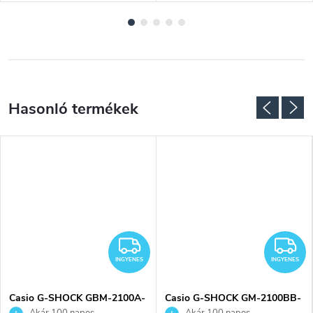
NGYENES
INGYENES
I
INGYENES
INGYENES
Casio G-SHOCK GBM-2100A-
Casio G-SHOCK GM-2100BB-
2BER karóra
1AER karóra