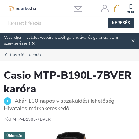
Ugrás
KOSÁR
a
fő
KERESÉS
tartalomhoz
Vásároljon hivatalos webáruházból, garanciával és garancia utáni
szervizeléssel ! 🛠️
Casio férfi karórák
Casio MTP-B190L-7BVER
karóra
Akár 100 napos visszaküldési lehetőség.
Hivatalos márkakereskedő.
Kód:
MTP-B190L-7BVER
Újdonság