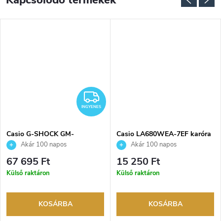
Kapcsolódó termékek
NGYENES
INGYENES
INGYENES
Casio G-SHOCK GM-
Casio LA680WEA-7EF karóra
S2110PG-1A4ER karóra
Akár 100 napos
Akár 100 napos
visszaküldési lehetőség. Hivatalos
visszaküldési lehetőség. Hivatalos
67 695 Ft
15 250 Ft
márkakereskedő.
márkakereskedő.
Külső raktáron
Külső raktáron
KOSÁRBA
KOSÁRBA