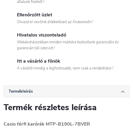
általunk fizetett !
Ellenőrzött üzlet
Olvasd el vevőink értékeléseit az Árukeresőn !
Hivatalos viszonteladó
Webáruházunkban minden márkára biztosítunk garanciális és
garancián túli szervizt !
Itt a vásárló a főnök
A vásárló mindig a legfontosabb, nem csak a rendeléskor !
Termékleírás
Termék részletes leírása
Casio férfi karórák MTP-B190L-7BVER