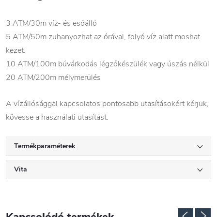
3 ATM/30m víz- és esőálló
5 ATM/50m zuhanyozhat az órával, folyó víz alatt moshat
kezet.
10 ATM/100m búvárkodás légzőkészülék vagy úszás nélkül
20 ATM/200m mélymerülés
A vízállósággal kapcsolatos pontosabb utasításokért kérjük,
kövesse a használati utasítást.
Termékparaméterek
Vita