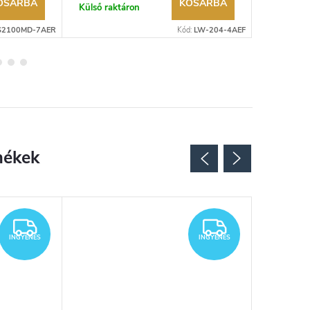
OSÁRBA
KOSÁRBA
Külső raktáron
Külső rak
S2100MD-7AER
Kód:
LW-204-4AEF
INGYENES
INGYENES
INGYENES
INGYENES