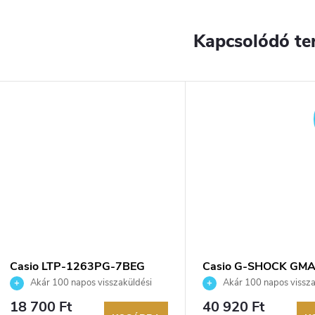
Kapcsolódó te
YENES
Casio LTP-1263PG-7BEG
Casio G-SHOCK GMA
karóra
S2100MD-7AER karó
Akár 100 napos visszaküldési
Akár 100 napos vissza
lehetőség. Hivatalos márkakereskedő.
lehetőség. Hivatalos márka
18 700 Ft
40 920 Ft