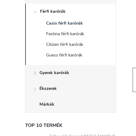
d
Férfi karórák
a
Casio férfi karórák
l
Festina férfi karórák
s
Citizen férfi karórák
Guess férfi karórák
ó
Gyerek karórák
p
a
Ékszerek
n
Márkák
e
TOP 10 TERMÉK