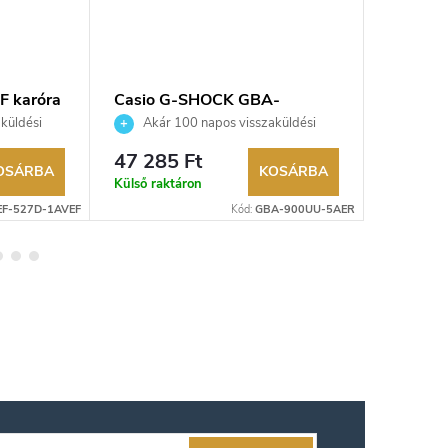
F karóra
Casio G-SHOCK GBA-
Casio 
900UU-5AER karóra
1AER ka
küldési
Akár 100 napos visszaküldési
Akár 
kereskedő.
lehetőség. Hivatalos márkakereskedő.
lehetőség
47 285 Ft
51 240
OSÁRBA
KOSÁRBA
Külső raktáron
Raktáron
EF-527D-1AVEF
Kód:
GBA-900UU-5AER