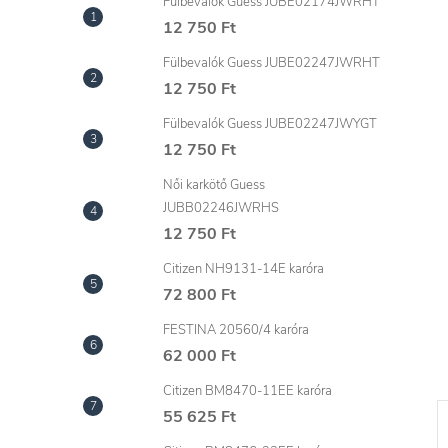
l
Fülbevalók Guess JUBE02174JWRHT
12 750 Ft
Fülbevalók Guess JUBE02247JWRHT
12 750 Ft
Fülbevalók Guess JUBE02247JWYGT
12 750 Ft
Női karkötő Guess
JUBB02246JWRHS
12 750 Ft
Citizen NH9131-14E karóra
72 800 Ft
FESTINA 20560/4 karóra
62 000 Ft
Citizen BM8470-11EE karóra
55 625 Ft