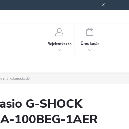
ek (ÁSZF)
Adatkezelési tájékoztató
Jogi nyilatkozat
Fogyasztóvéd
KOSÁR
Üres kosár
Bejelentkezés
os márkakereskedő.
asio G-SHOCK
A-100BEG-1AER