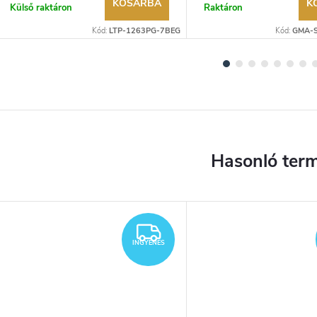
KOSÁRBA
K
Külső raktáron
Raktáron
Kód:
LTP-1263PG-7BEG
Kód:
GMA-
YENES
INGYENES
INGYENES