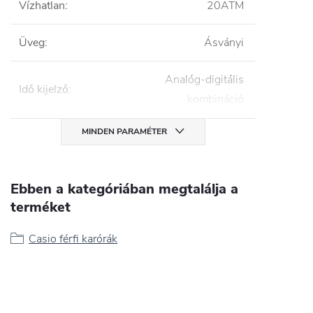
Vízhatlan
:
20ATM
Üveg
:
Ásványi
Analóg-digitális
Idő kijelző
:
kombináció
MINDEN PARAMÉTER
Ebben a kategóriában megtalálja a
terméket
Casio férfi karórák