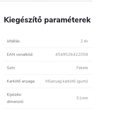
Kiegészítő paraméterek
Jótállás
:
2 év
EAN vonalkód
:
4549526422058
Szín
:
Fekete
Karkötő anyaga
:
Műanyag karkötő (gumi)
Kijelzési
51mm
dimenzió
: