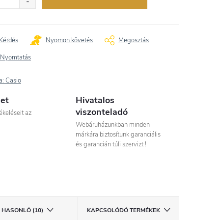
Kérdés
Nyomon követés
Megosztás
Nyomtatás
a:
Casio
let
Hivatalos
viszonteladó
ékeléseit az
Webáruházunkban minden
márkára biztosítunk garanciális
és garancián túli szervizt !
HASONLÓ (10)
KAPCSOLÓDÓ TERMÉKEK