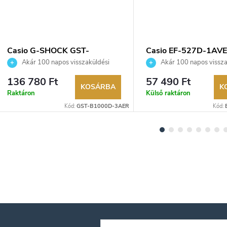
Casio G-SHOCK GST-
Casio EF-527D-1AVE
B1000D-3AER karóra
Akár 100 napos visszaküldési
Akár 100 napos vissza
lehetőség. Hivatalos márkakereskedő.
lehetőség. Hivatalos márka
136 780 Ft
57 490 Ft
KOSÁRBA
K
Raktáron
Külső raktáron
Kód:
GST-B1000D-3AER
Kód: