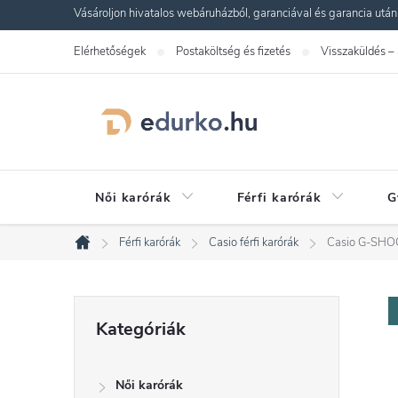
Ugrás
Vásároljon hivatalos webáruházból, garanciával és garancia utáni s
a
Elérhetőségek
Postaköltség és fizetés
Visszaküldés –
fő
tartalomhoz
Női karórák
Férfi karórák
G
Férfi karórák
Casio férfi karórák
Casio G-SHO
Kezdőlap
O
Kategóriák
Kategóriák
átugrása
l
Női karórák