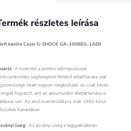
Termék részletes leírása
érfi karóra Casio G-SHOCK GA-100BEG-1AER
uartz
- A kvarcmű a pontos időimpulzusok
zilíciumkristály segítségével történő előállítására utal.
gyszerűsége miatt nagyon megbízható, és csak kevés
nergiát fogyaszt, ami az akkumulátor élettartamára is
atással van. Az első kvarckristályos órák 1950 körül
észültek Kanadában.
sványi üveg
- Az ásványi üveg a leggyakrabban