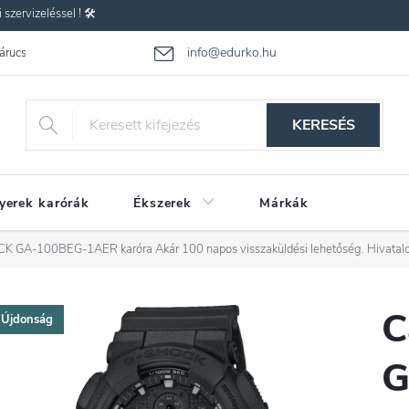
zervizeléssel ! 🛠️
info@edurko.hu
 árucsere
Reklamáció
Gyakran ismételt kérdések
Üzleti feltétel
KERESÉS
yerek karórák
Ékszerek
Márkák
CK GA-100BEG-1AER karóra
Akár 100 napos visszaküldési lehetőség. Hivatal
C
Újdonság
G