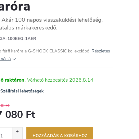
aróra
Akár 100 napos visszaküldési lehetőség.
atalos márkakereskedő.
GA-100BEG-1AER
o férfi karóra a G-SHOCK CLASSIC kollekcióból
Részletes
rmáció
ső raktáron
2026.8.14
Szállítási lehetőségek
00 Ft
7 080 Ft
égár:
HOZZÁADÁS A KOSÁRHOZ