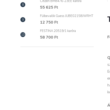
Citizen BM8476-23EE karóra
55 625 Ft
Fülbevalók Guess JUBE02158JWRHT
12 750 Ft
FESTINA 20519/1 karóra
F
58 700 Ft
Q
s
E
e
h
k
Á