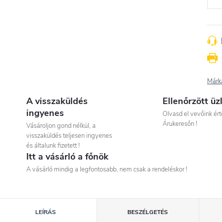
Márk
A visszaküldés
Ellenőrzött üz
ingyenes
Olvasd el vevőink ért
Árukeresőn !
Vásároljon gond nélkül, a
visszaküldés teljesen ingyenes
és általunk fizetett !
Itt a vásárló a főnök
A vásárló mindig a legfontosabb, nem csak a rendeléskor !
LEÍRÁS
BESZÉLGETÉS