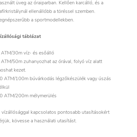
asznált üveg az óraiparban. Kellően karcálló, és a
afírkristálynál ellenállóbb a töréssel szemben.
egnépszerűbb a sportmodellekben.
ízállósági táblázat
 ATM/30m víz- és esőálló
 ATM/50m zuhanyozhat az órával, folyó víz alatt
oshat kezet.
0 ATM/100m búvárkodás légzőkészülék vagy úszás
élkül
0 ATM/200m mélymerülés
 vízállósággal kapcsolatos pontosabb utasításokért
érjük, kövesse a használati utasítást.