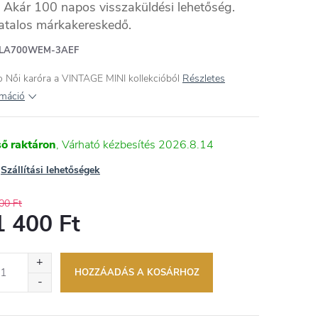
Akár 100 napos visszaküldési lehetőség.
atalos márkakereskedő.
LA700WEM-3AEF
io
Női
karóra a VINTAGE MINI kollekcióból
Részletes
rmáció
ső raktáron
2026.8.14
Szállítási lehetőségek
00 Ft
1 400 Ft
égár:
HOZZÁADÁS A KOSÁRHOZ