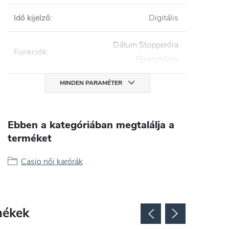
Idő kijelző
:
Digitális
Dátum Stopperóra
Funkciók
:
Ébresztőóra
MINDEN PARAMÉTER
Ebben a kategóriában megtalálja a
terméket
Casio női karórák