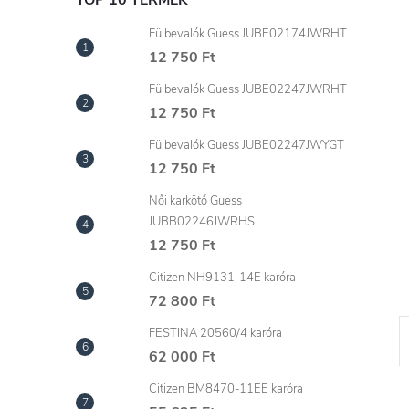
l
TOP 10 TERMÉK
Fülbevalók Guess JUBE02174JWRHT
12 750 Ft
Fülbevalók Guess JUBE02247JWRHT
12 750 Ft
Fülbevalók Guess JUBE02247JWYGT
12 750 Ft
Női karkötő Guess
JUBB02246JWRHS
12 750 Ft
Citizen NH9131-14E karóra
72 800 Ft
FESTINA 20560/4 karóra
62 000 Ft
Citizen BM8470-11EE karóra