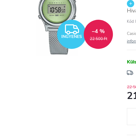
Hiv
Kód:
INGYENES
–4 %
Cas
INGYENES
22 500 Ft
info
Kül
22 5
2
Egys