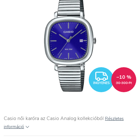
INGYEN
–10 %
INGYENES
30 300 Ft
Casio női karóra az Casio Analog kollekcióból
Részletes
információ