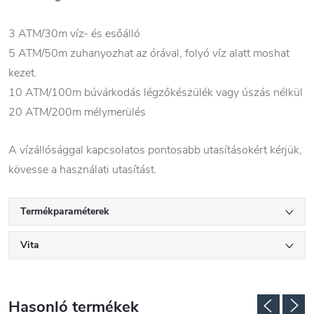
3 ATM/30m víz- és esőálló
5 ATM/50m zuhanyozhat az órával, folyó víz alatt moshat
kezet.
10 ATM/100m búvárkodás légzőkészülék vagy úszás nélkül
20 ATM/200m mélymerülés
A vízállósággal kapcsolatos pontosabb utasításokért kérjük,
kövesse a használati utasítást.
Termékparaméterek
Vita