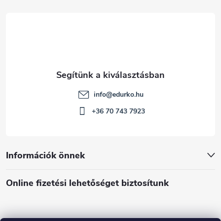
c
info
@
edurko.hu
+36 70 743 7923
Információk önnek
Online fizetési lehetőséget biztosítunk