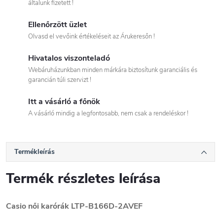
általunk fizetett !
Ellenőrzött üzlet
Olvasd el vevőink értékeléseit az Árukeresőn !
Hivatalos viszonteladó
Webáruházunkban minden márkára biztosítunk garanciális és
garancián túli szervizt !
Itt a vásárló a főnök
A vásárló mindig a legfontosabb, nem csak a rendeléskor !
Termékleírás
Termék részletes leírása
Casio női karórák
LTP-B166D-2AVEF