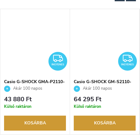
INGYENES
I
INGYENES
INGYENES
Casio G-SHOCK GMA-P2110-
Casio G-SHOCK GM-S2110-
1AER karóra
1A7ER karóra
Akár 100 napos
Akár 100 napos
visszaküldési lehetőség. Hivatalos
visszaküldési lehetőség. Hivatalos
43 880 Ft
64 295 Ft
márkakereskedő.
márkakereskedő.
Külső raktáron
Külső raktáron
KOSÁRBA
KOSÁRBA