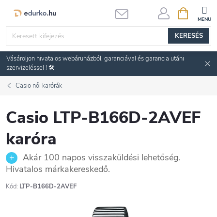
Ugrás
KOSÁR
a
fő
KERESÉS
tartalomhoz
Vásároljon hivatalos webáruházból, garanciával és garancia utáni
szervizeléssel ! 🛠️
Casio női karórák
Casio LTP-B166D-2AVEF
karóra
Akár 100 napos visszaküldési lehetőség.
Hivatalos márkakereskedő.
Kód:
LTP-B166D-2AVEF