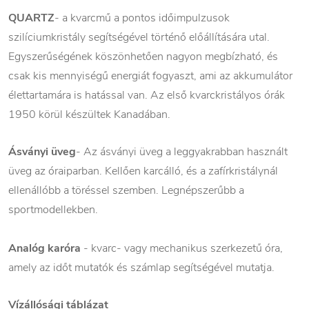
QUARTZ
- a kvarcmű a pontos időimpulzusok
szilíciumkristály segítségével történő előállítására utal.
Egyszerűségének köszönhetően nagyon megbízható, és
csak kis mennyiségű energiát fogyaszt, ami az akkumulátor
élettartamára is hatással van. Az első kvarckristályos órák
1950 körül készültek Kanadában.
Ásványi üveg
- Az ásványi üveg a leggyakrabban használt
üveg az óraiparban. Kellően karcálló, és a zafírkristálynál
ellenállóbb a töréssel szemben. Legnépszerűbb a
sportmodellekben.
Analóg karóra
- kvarc- vagy mechanikus szerkezetű óra,
amely az időt mutatók és számlap segítségével mutatja.
Vízállósági táblázat