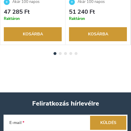
1AER karóra
1AER karóra
Akár 100 napos
Akár 100 napos
visszaküldési lehetőség. Hivatalos
visszaküldési lehetőség. Hivatalos
47 285 Ft
51 240 Ft
márkakereskedő.
márkakereskedő.
Raktáron
Raktáron
KOSÁRBA
KOSÁRBA
Feliratkozás hírlevélre
L
E-mail
KÜLDÉS