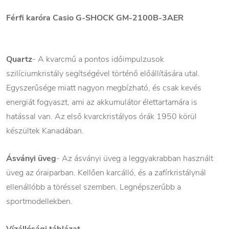
Férfi karóra Casio G-SHOCK GM-2100B-3AER
Quartz
- A kvarcmű a pontos időimpulzusok
szilíciumkristály segítségével történő előállítására utal.
Egyszerűsége miatt nagyon megbízható, és csak kevés
energiát fogyaszt, ami az akkumulátor élettartamára is
hatással van. Az első kvarckristályos órák 1950 körül
készültek Kanadában.
Ásványi üveg
- Az ásványi üveg a leggyakrabban használt
üveg az óraiparban. Kellően karcálló, és a zafírkristálynál
ellenállóbb a töréssel szemben. Legnépszerűbb a
sportmodellekben.