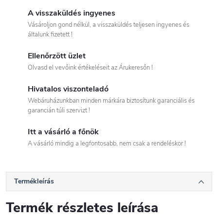
A visszaküldés ingyenes
Vásároljon gond nélkül, a visszaküldés teljesen ingyenes és
általunk fizetett !
Ellenőrzött üzlet
Olvasd el vevőink értékeléseit az Árukeresőn !
Hivatalos viszonteladó
Webáruházunkban minden márkára biztosítunk garanciális és
garancián túli szervizt !
Itt a vásárló a főnök
A vásárló mindig a legfontosabb, nem csak a rendeléskor !
Termékleírás
Termék részletes leírása