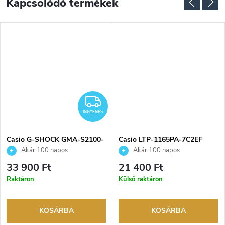
Kapcsolódó termékek
NGYENES
INGYENES
INGYENES
Casio G-SHOCK GMA-S2100-
Casio LTP-1165PA-7C2EF
4AER karóra
karóra
Akár 100 napos
Akár 100 napos
visszaküldési lehetőség. Hivatalos
visszaküldési lehetőség. Hivatalos
33 900 Ft
21 400 Ft
márkakereskedő.
márkakereskedő.
Raktáron
Külső raktáron
KOSÁRBA
KOSÁRBA