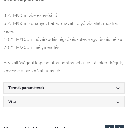
Vízállósági táblázat
3 ATM/30m víz- és esőálló
5 ATM/50m zuhanyozhat az órával, folyó víz alatt moshat
kezet.
10 ATM/100m búvárkodás légzőkészülék vagy úszás nélkül
20 ATM/200m mélymerülés
A vízállósággal kapcsolatos pontosabb utasításokért kérjük,
kövesse a használati utasítást.
Termékparaméterek
Vita