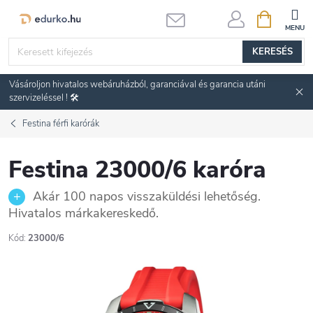
Ugrás
KOSÁR
a
fő
KERESÉS
tartalomhoz
Vásároljon hivatalos webáruházból, garanciával és garancia utáni
szervizeléssel ! 🛠️
Festina férfi karórák
Festina 23000/6 karóra
Akár 100 napos visszaküldési lehetőség.
Hivatalos márkakereskedő.
Kód:
23000/6