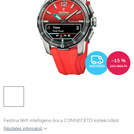
INGYEN
–15 %
INGYENES
231 860 Ft
Festina férfi intelligens óra a CONNECETD kollekcióból
Részletes információ