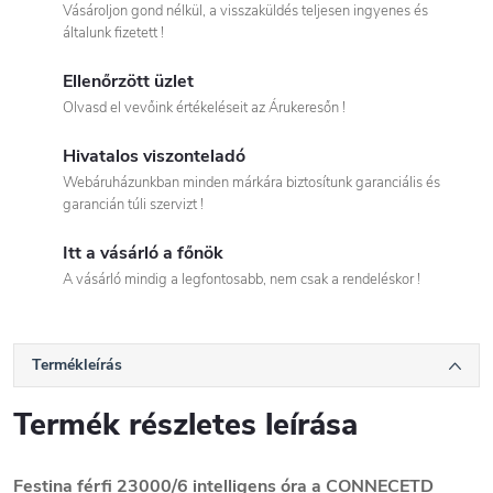
Vásároljon gond nélkül, a visszaküldés teljesen ingyenes és
általunk fizetett !
Ellenőrzött üzlet
Olvasd el vevőink értékeléseit az Árukeresőn !
Hivatalos viszonteladó
Webáruházunkban minden márkára biztosítunk garanciális és
garancián túli szervizt !
Itt a vásárló a főnök
A vásárló mindig a legfontosabb, nem csak a rendeléskor !
Termékleírás
Termék részletes leírása
Festina férfi 23000/6 intelligens óra a CONNECETD