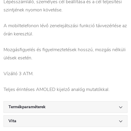
Lépésszámláló, személyes cél beállítása és a cél teljesítési
szintjének nyomon követése.
A mobiltelefonon lévő zenelejátszási funkció távvezérlése az
órán keresztül.
Mozgásfigyelés és figyelmeztetések hosszú, mozgás nélküli
ülések esetén.
Vízálló 3 ATM.
Teljes érintéses AMOLED kijelző analóg mutatókkal.
Termékparaméterek
Vita