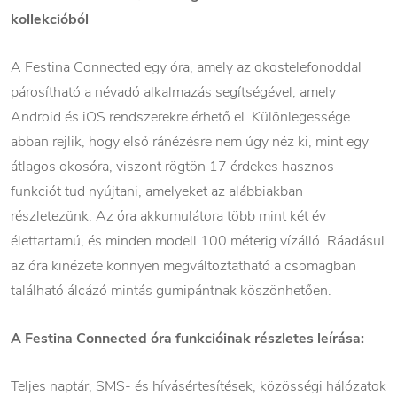
kollekcióból
A Festina Connected egy óra, amely az okostelefonoddal
párosítható a névadó alkalmazás segítségével, amely
Android és iOS rendszerekre érhető el. Különlegessége
abban rejlik, hogy első ránézésre nem úgy néz ki, mint egy
átlagos okosóra, viszont rögtön 17 érdekes hasznos
funkciót tud nyújtani, amelyeket az alábbiakban
részletezünk. Az óra akkumulátora több mint két év
élettartamú, és minden modell 100 méterig vízálló. Ráadásul
az óra kinézete könnyen megváltoztatható a csomagban
található álcázó mintás gumipántnak köszönhetően.
A Festina Connected óra funkcióinak részletes leírása:
Teljes naptár, SMS- és hívásértesítések, közösségi hálózatok