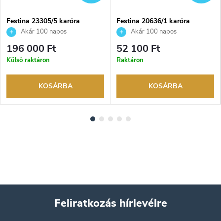
Festina 23305/5 karóra
Festina 20636/1 karóra
Akár 100 napos
Akár 100 napos
visszaküldési lehetőség. Hivatalos
visszaküldési lehetőség. Hivatalos
196 000 Ft
52 100 Ft
márkakereskedő.
márkakereskedő.
Külső raktáron
Raktáron
KOSÁRBA
KOSÁRBA
Feliratkozás hírlevélre