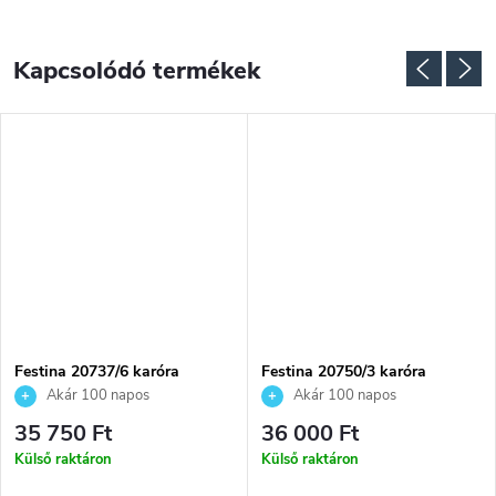
Kapcsolódó termékek
Festina 20737/6 karóra
Festina 20750/3 karóra
Akár 100 napos
Akár 100 napos
visszaküldési lehetőség. Hivatalos
visszaküldési lehetőség. Hivatalos
35 750 Ft
36 000 Ft
márkakereskedő.
márkakereskedő.
Külső raktáron
Külső raktáron