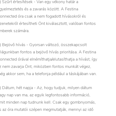
) Szűrt értesítések - Van egy vékony határ a
igyelmeztetés és a zavarás között. A Festina
onnected óra csak a nem fogadott hívásokról és
zenetekről értesítheti Önt kiválasztott, valóban fontos
mberek számára.
) Bejövő hívás - Gyorsan változó, összekapcsolt
ilágunkban fontos a bejövő hívás prioritása. A Festina
onnected órával elnémíthatja/elutasíthatja a hívást, így
z nem zavarja Önt, miközben fontos munkát végez,
ég akkor sem, ha a telefonja például a táskájában van.
) Dátum, hét napja - Az, hogy tudjuk, milyen dátum
agy nap van ma, az egyik legfontosabb információ,
mit minden nap tudnunk kell. Csak egy gombnyomás,
s az óra mutatói szépen megmutatják, mennyi az idő