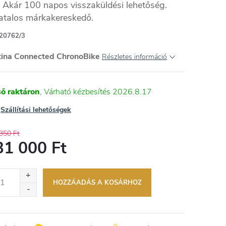
Akár 100 napos visszaküldési lehetőség.
atalos márkakereskedő.
20762/3
tina Connected ChronoBike
Részletes információ
ső raktáron
2026.8.17
Szállítási lehetőségek
350 Ft
31 000 Ft
égár:
HOZZÁADÁS A KOSÁRHOZ