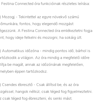
 Festina Connected óra funkcióinak részletes leírása:
) Mozogj - Tekintettel az egyre növekvő számú
lőmunkára, fontos, hogy elegendő mozgást
égezzünk. A Festina Connected óra emlékeztetni fogja
nt, hogy ideje felkelni és mozogni, ha sokáig ült.
) Automatikus időzóna - mindig pontos idő, bárhol is
artózkodik a világon. Az óra mindig a megfelelő időre
llítja be magát, annak az időzónának megfelelően,
melyben éppen tartózkodsz.
) Csendes ébresztő - Csak állítsd be, és az óra
ezgéssel, hangok nélkül, csak téged fog figyelmeztetni.
z csak téged fog ébreszteni, és senki mást.