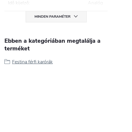
Idő kijelző
:
Analóg
MINDEN PARAMÉTER
Ebben a kategóriában megtalálja a
terméket
Festina férfi karórák