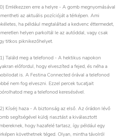
0) Emlékezzen erre a helyre - A gomb megnyomásával
lmentheti az aktuális pozícióját a térképen. Ami
ökéletes, ha például megtaláltad a kedvenc éttermedet,
smeretlen helyen parkoltál le az autóddal, vagy csak
gy titkos piknikezőhelyet.
1) Találd meg a telefonod - A hektikus napokon
yakran előfordul, hogy elveszíted a fejed, és néha a
obilodat is. A Festina Connected órával a telefonod
öbbé nem fog elveszni. Ezzel percek tucatjait
pórolhatod meg a telefonod keresésével.
2) Kísérj haza - A biztonság az első. Az órádon lévő
omb segítségével küldj riasztást a kiválasztott
mbereknek, hogy hazafelé tartasz, így például egy
érképen követhetnek téged. Olyan, mintha távolról