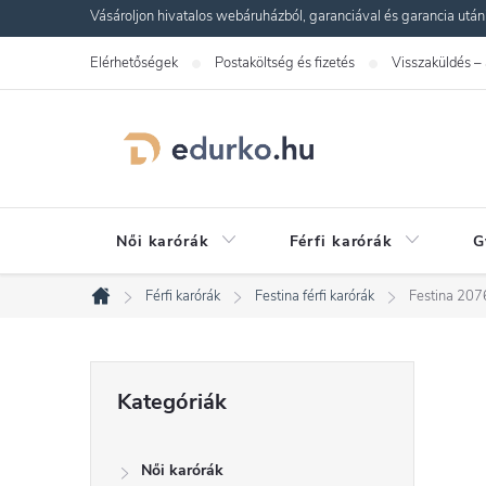
Ugrás
Vásároljon hivatalos webáruházból, garanciával és garancia utáni s
a
Elérhetőségek
Postaköltség és fizetés
Visszaküldés –
fő
tartalomhoz
Női karórák
Férfi karórák
G
Férfi karórák
Festina férfi karórák
Festina 207
Kezdőlap
O
Kategóriák
Kategóriák
átugrása
l
Női karórák