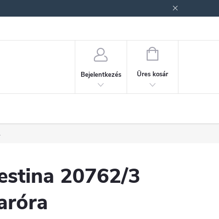
ek (ÁSZF)
Adatkezelési tájékoztató
Jogi nyilatkozat
Fogyasztóvéd
KOSÁR
Üres kosár
Bejelentkezés
.
estina 20762/3
aróra