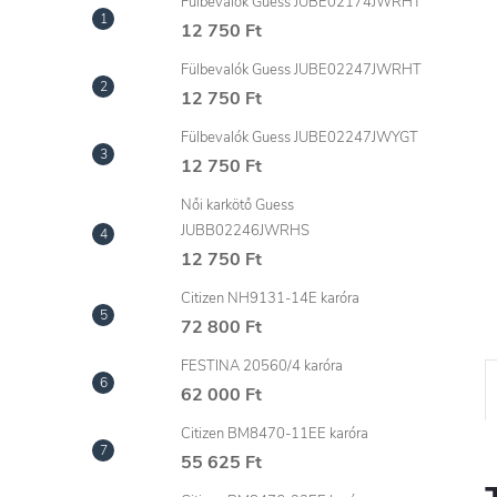
l
Fülbevalók Guess JUBE02174JWRHT
12 750 Ft
Fülbevalók Guess JUBE02247JWRHT
12 750 Ft
Fülbevalók Guess JUBE02247JWYGT
12 750 Ft
Női karkötő Guess
JUBB02246JWRHS
12 750 Ft
Citizen NH9131-14E karóra
72 800 Ft
FESTINA 20560/4 karóra
62 000 Ft
Citizen BM8470-11EE karóra
55 625 Ft