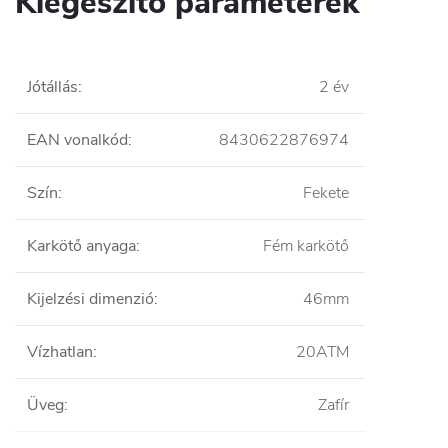
Kiegészítő paraméterek
Jótállás
:
2 év
EAN vonalkód
:
8430622876974
Szín
:
Fekete
Karkötő anyaga
:
Fém karkötő
Kijelzési dimenzió
:
46mm
Vízhatlan
:
20ATM
Üveg
:
Zafír