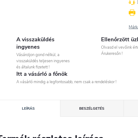
Márk
A visszaküldés
Ellenőrzött üz
ingyenes
Olvasd el vevőink ért
Árukeresőn !
Vásároljon gond nélkül, a
visszaküldés teljesen ingyenes
és általunk fizetett !
Itt a vásárló a főnök
A vásárló mindig a legfontosabb, nem csak a rendeléskor !
LEÍRÁS
BESZÉLGETÉS