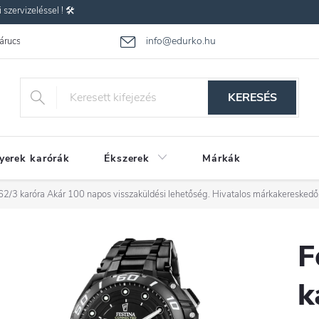
zervizeléssel ! 🛠️
info@edurko.hu
 árucsere
Reklamáció
Gyakran ismételt kérdések
Üzleti feltétel
KERESÉS
yerek karórák
Ékszerek
Márkák
62/3 karóra
Akár 100 napos visszaküldési lehetőség. Hivatalos márkakereskedő
F
k