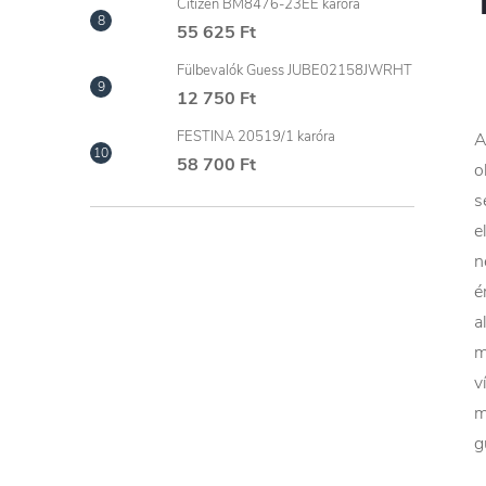
Citizen BM8476-23EE karóra
55 625 Ft
Fülbevalók Guess JUBE02158JWRHT
12 750 Ft
FESTINA 20519/1 karóra
A
58 700 Ft
o
s
e
n
é
a
m
v
m
g