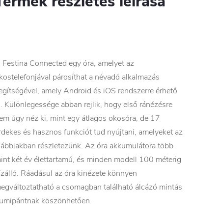
Termék részletes leírása
 Festina Connected egy óra, amelyet az
kostelefonjával párosíthat a névadó alkalmazás
egítségével, amely Android és iOS rendszerre érhető
l. Különlegessége abban rejlik, hogy első ránézésre
em úgy néz ki, mint egy átlagos okosóra, de 17
rdekes és hasznos funkciót tud nyújtani, amelyeket az
lábbiakban részletezünk. Az óra akkumulátora több
int két év élettartamú, és minden modell 100 méterig
ízálló. Ráadásul az óra kinézete könnyen
egváltoztatható a csomagban található álcázó mintás
umipántnak köszönhetően.