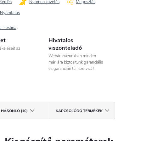
Kérdés
Nyomon követés
Megosztás
Nyomtatás
a:
Festina
let
Hivatalos
viszonteladó
ékeléseit az
Webáruházunkban minden
márkára biztosítunk garanciális
és garancián túli szervizt !
HASONLÓ (10)
KAPCSOLÓDÓ TERMÉKEK