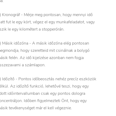
a.
) Kronográf - Mérje meg pontosan, hogy mennyi idő
latt fut le egy kört, végez el egy munkafeladatot, vagy
szik le egy kilométert a stopperórán.
) Másik időzóna - A másik időzóna elég pontosan
egmondja, hogy szeretteid mit csinálnak a bolygó
ásik felén. Az idő kijelzése azonban nem fogja
sszezavarni a számlapon.
) Időzítő - Pontos időbeosztás nehéz precíz eszközök
élkül. Az időzítő funkció, lehetővé teszi, hogy egy
dott időintervallumban csak egy pontos dologra
oncentráljon. Időben figyelmezteti Önt, hogy egy
ásik tevékenységet már el kell végeznie.