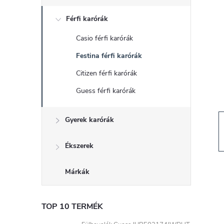
d
Férfi karórák
a
Casio férfi karórák
l
Festina férfi karórák
s
Citizen férfi karórák
Guess férfi karórák
ó
Gyerek karórák
p
a
Ékszerek
n
Márkák
e
TOP 10 TERMÉK