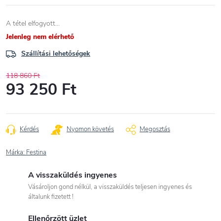
A tétel elfogyott…
Jelenleg nem elérhető
Szállítási lehetőségek
118 860 Ft
93 250 Ft
Egységár:
Kérdés
Nyomon követés
Megosztás
Márka:
Festina
A visszaküldés ingyenes
Vásároljon gond nélkül, a visszaküldés teljesen ingyenes és
általunk fizetett !
Ellenőrzött üzlet