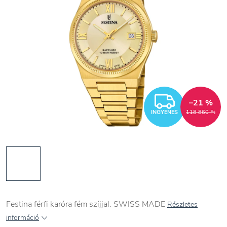
INGYEN
–21 %
INGYENES
118 860 Ft
Festina férfi karóra fém szíjjal. SWISS MADE
Részletes
információ