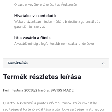
Olvasd el vevőink értékeléseit az Árukeresőn !
Hivatalos viszonteladó
Webáruházunkban minden márkára biztosítunk garanciális és
garancián túli szervizt !
Itt a vásárló a főnök
A vásárló mindig a legfontosabb, nem csak a rendeléskor !
Termékleírás
Termék részletes leírása
Férfi Festina 20038/2 karóra. SWISS MADE
Quartz- A kvarcmű a pontos időimpulzusok szilíciumkristály
segítségével történő előállítására utal. Egyszerűsége miatt nagyon