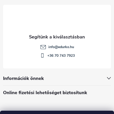
c
info
@
edurko.hu
+36 70 743 7923
Információk önnek
Online fizetési lehetőséget biztosítunk