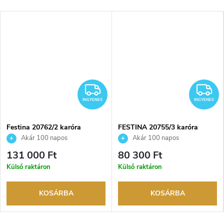
NGYENES
INGYENES
I
INGYENES
INGYENES
Festina 20762/2 karóra
FESTINA 20755/3 karóra
Akár 100 napos
Akár 100 napos
visszaküldési lehetőség. Hivatalos
visszaküldési lehetőség. Hivatalos
131 000 Ft
80 300 Ft
márkakereskedő.
márkakereskedő.
Külső raktáron
Külső raktáron
KOSÁRBA
KOSÁRBA