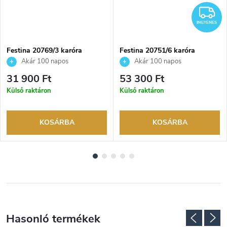
I
INGYENES
Festina 20769/3 karóra
Festina 20751/6 karóra
Akár 100 napos
Akár 100 napos
visszaküldési lehetőség. Hivatalos
visszaküldési lehetőség. Hivatalos
31 900 Ft
53 300 Ft
márkakereskedő.
márkakereskedő.
Külső raktáron
Külső raktáron
KOSÁRBA
KOSÁRBA