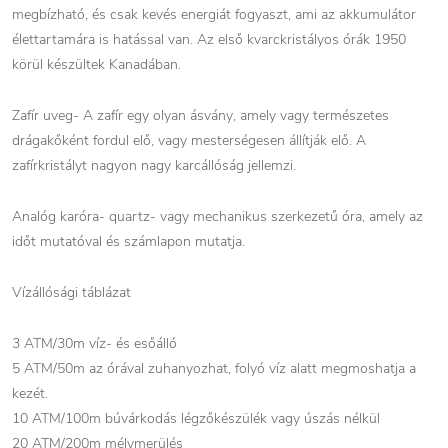
megbízható, és csak kevés energiát fogyaszt, ami az akkumulátor
élettartamára is hatással van. Az első kvarckristályos órák 1950
körül készültek Kanadában.
Zafír uveg- A zafír egy olyan ásvány, amely vagy természetes
drágakőként fordul elő, vagy mesterségesen állítják elő. A
zafírkristályt nagyon nagy karcállóság jellemzi.
Analóg karóra- quartz- vagy mechanikus szerkezetű óra, amely az
időt mutatóval és számlapon mutatja.
Vízállósági táblázat
3 ATM/30m víz- és esőálló
5 ATM/50m az órával zuhanyozhat, folyó víz alatt megmoshatja a
kezét.
10 ATM/100m búvárkodás légzőkészülék vagy úszás nélkül
20 ATM/200m mélymerülés