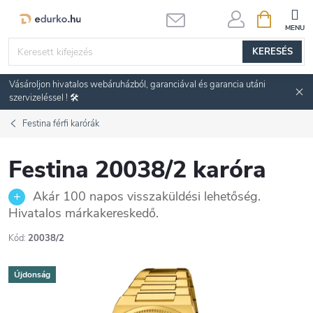
Ugrás
KOSÁR
a
fő
KERESÉS
tartalomhoz
Vásároljon hivatalos webáruházból, garanciával és garancia utáni
szervizeléssel ! 🛠️
Festina férfi karórák
Festina 20038/2 karóra
Akár 100 napos visszaküldési lehetőség.
Hivatalos márkakereskedő.
Kód:
20038/2
Újdonság