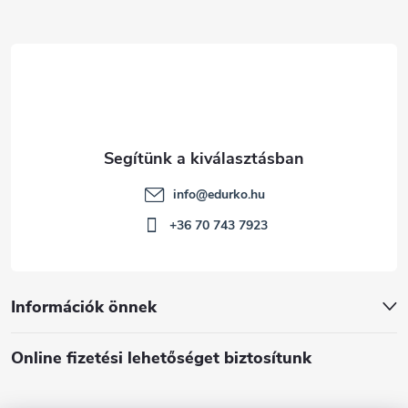
é
c
info
@
edurko.hu
+36 70 743 7923
Információk önnek
Online fizetési lehetőséget biztosítunk