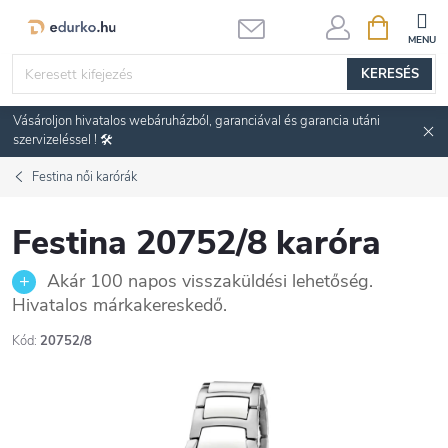
Ugrás
KOSÁR
a
fő
KERESÉS
tartalomhoz
Vásároljon hivatalos webáruházból, garanciával és garancia utáni
szervizeléssel ! 🛠️
Festina női karórák
Festina 20752/8 karóra
Akár 100 napos visszaküldési lehetőség.
Hivatalos márkakereskedő.
Kód:
20752/8