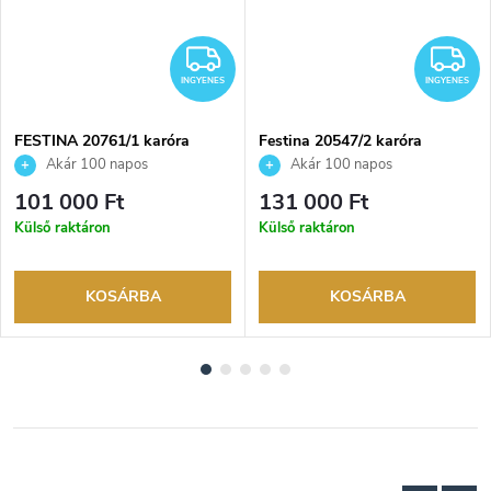
NGYENES
INGYENES
I
INGYENES
INGYENES
FESTINA 20761/1 karóra
Festina 20547/2 karóra
Akár 100 napos
Akár 100 napos
visszaküldési lehetőség. Hivatalos
visszaküldési lehetőség. Hivatalos
101 000 Ft
131 000 Ft
márkakereskedő.
márkakereskedő.
Külső raktáron
Külső raktáron
KOSÁRBA
KOSÁRBA