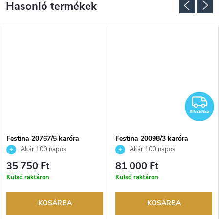
NGYENES
I
INGYENES
Festina 20767/5 karóra
Festina 20098/3 karóra
Akár 100 napos
Akár 100 napos
visszaküldési lehetőség. Hivatalos
visszaküldési lehetőség. Hivatalos
35 750 Ft
81 000 Ft
márkakereskedő.
márkakereskedő.
Külső raktáron
Külső raktáron
KOSÁRBA
KOSÁRBA