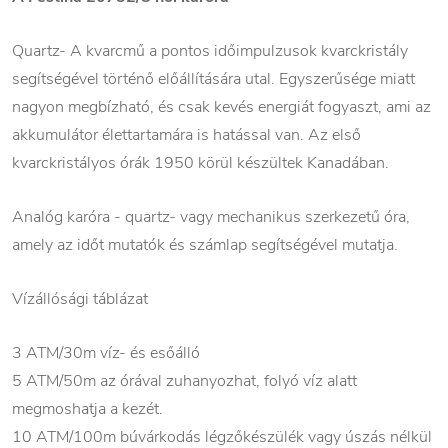
Quartz- A kvarcmű a pontos időimpulzusok kvarckristály
segítségével történő előállítására utal. Egyszerűsége miatt
nagyon megbízható, és csak kevés energiát fogyaszt, ami az
akkumulátor élettartamára is hatással van. Az első
kvarckristályos órák 1950 körül készültek Kanadában.
Analóg karóra - quartz- vagy mechanikus szerkezetű óra,
amely az időt mutatók és számlap segítségével mutatja.
Vízállósági táblázat
3 ATM/30m víz- és esőálló
5 ATM/50m az órával zuhanyozhat, folyó víz alatt
megmoshatja a kezét.
10 ATM/100m búvárkodás légzőkészülék vagy úszás nélkül