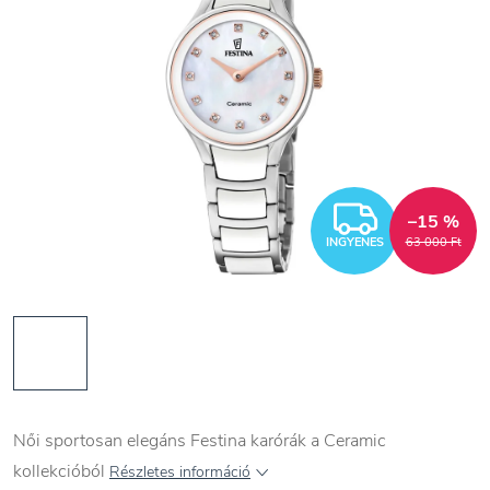
INGYEN
–15 %
INGYENES
63 000 Ft
Női sportosan elegáns Festina karórák a Ceramic
kollekcióból
Részletes információ