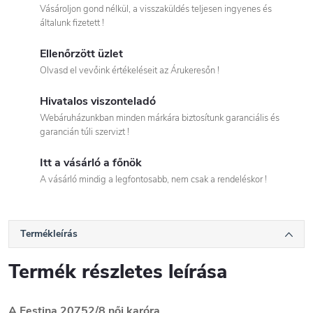
Vásároljon gond nélkül, a visszaküldés teljesen ingyenes és
általunk fizetett !
Ellenőrzött üzlet
Olvasd el vevőink értékeléseit az Árukeresőn !
Hivatalos viszonteladó
Webáruházunkban minden márkára biztosítunk garanciális és
garancián túli szervizt !
Itt a vásárló a főnök
A vásárló mindig a legfontosabb, nem csak a rendeléskor !
Termékleírás
Termék részletes leírása
A Festina
20752/8
női karóra