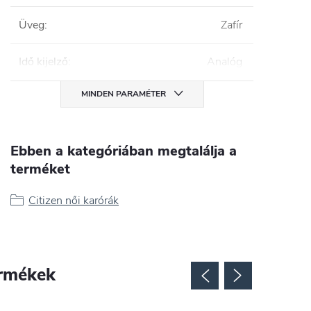
Üveg
:
Zafír
Idő kijelző
:
Analóg
MINDEN PARAMÉTER
Ebben a kategóriában megtalálja a
terméket
Citizen női karórák
rmékek