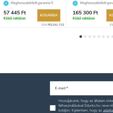
Meghosszabbított garancia 5
Meghosszabbított gara
évre. Akár 100 napos visszaküldési
évre. Akár 100 napos vissz
57 445 Ft
165 300 Ft
lehetőség. Hivatalos márkakereskedő.
lehetőség. Hivatalos márka
KOSÁRBA
K
Külső raktáron
Külső raktáron
Kód:
FE1241-71Z
Kó
E-mail
Hozzájárulok, hogy az általam ön
felhasználásával Edurko.hu
neve
ré
küldjön. Kijelentem, hogy az
adatke