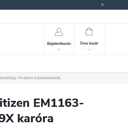
ek (ÁSZF)
Adatkezelési tájékoztató
Jogi nyilatkozat
Fogyasztóvéd
KOSÁR
Üres kosár
Bejelentkezés
 lehetőség. Hivatalos márkakereskedő.
itizen EM1163-
9X karóra