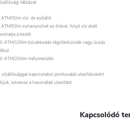
ízállósági táblázat
 ATM/30m víz- és esőálló
 ATM/50m zuhanyozhat az órával, folyó víz alatt
oshatja a kezét.
0 ATM/100m búvárkodás légzőkészülék vagy úszás
élkül
0 ATM/200m mélymerülés
 vízállósággal kapcsolatos pontosabb utasításokért
érjük, kövesse a használati utasítást.
Kapcsolódó te