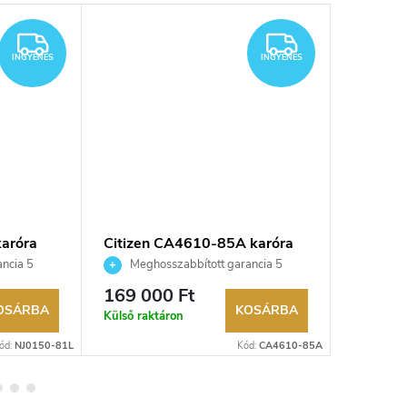
Újdonsá
INGYENES
INGYENES
INGYENES
INGYENES
karóra
Citizen CA4610-85A karóra
Citizen
ncia 5
Meghosszabbított garancia 5
Megho
aküldési
évre. Akár 100 napos visszaküldési
évre. Aká
169 000 Ft
76 700
kereskedő.
lehetőség. Hivatalos márkakereskedő.
lehetőség
OSÁRBA
KOSÁRBA
Külső raktáron
Külső rak
ód:
NJ0150-81L
Kód:
CA4610-85A