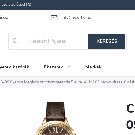
zervizeléssel ! 🛠️
info@edurko.hu
 árucsere
Reklamáció
Gyakran ismételt kérdések
Üzleti feltétel
KERESÉS
yerek karórák
Ékszerek
Márkák
63-09X karóra
Meghosszabbított garancia 5 évre. Akár 100 napos visszaküldési
C
0