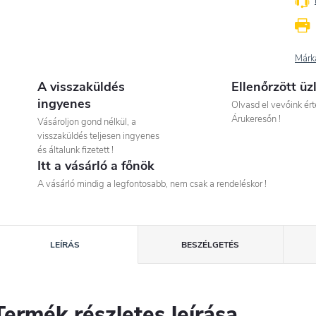
Márk
A visszaküldés
Ellenőrzött üz
ingyenes
Olvasd el vevőink ért
Árukeresőn !
Vásároljon gond nélkül, a
visszaküldés teljesen ingyenes
és általunk fizetett !
Itt a vásárló a főnök
A vásárló mindig a legfontosabb, nem csak a rendeléskor !
LEÍRÁS
BESZÉLGETÉS
Termék részletes leírása