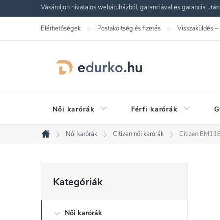
Ugrás
Vásároljon hivatalos webáruházból, garanciával és garancia utáni s
a
Elérhetőségek
Postaköltség és fizetés
Visszaküldés –
fő
tartalomhoz
Női karórák
Férfi karórák
G
Női karórák
Citizen női karórák
Citizen EM11
Kezdőlap
O
Kategóriák
Kategóriák
átugrása
l
Női karórák