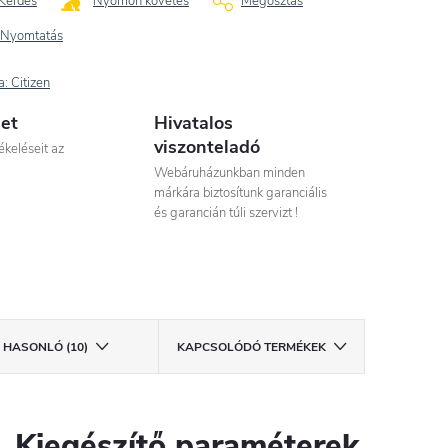
Kérdés
Nyomon követés
Megosztás
Nyomtatás
a:
Citizen
let
Hivatalos
viszonteladó
ékeléseit az
Webáruházunkban minden
márkára biztosítunk garanciális
és garancián túli szervizt !
HASONLÓ (10)
KAPCSOLÓDÓ TERMÉKEK
Kiegészítő paraméterek