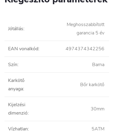
Meghosszabbított
Jótállás
:
garancia 5 év
EAN vonalkód
:
4974374342256
Szín
:
Barna
Karkötő
Bőr karkötő
anyaga
:
Kijelzési
30mm
dimenzió
:
Vízhatlan
:
5ATM