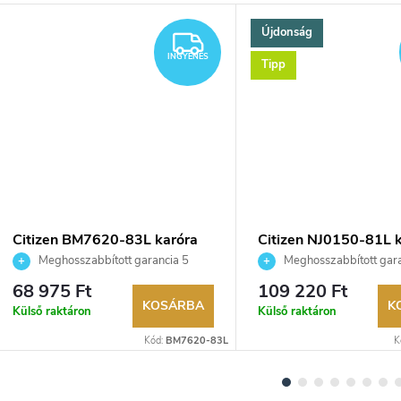
Újdonság
YENES
INGYENES
INGYENES
Tipp
Citizen BM7620-83L karóra
Citizen NJ0150-81L 
Meghosszabbított garancia 5
Meghosszabbított gara
évre. Akár 100 napos visszaküldési
évre. Akár 100 napos vissz
68 975 Ft
109 220 Ft
lehetőség. Hivatalos márkakereskedő.
lehetőség. Hivatalos márka
KOSÁRBA
K
Külső raktáron
Külső raktáron
Kód:
BM7620-83L
K