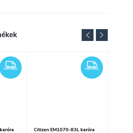
INGYENES
INGYENES
INGYENES
INGYENES
karóra
Citizen EM1070-83L karóra
Citizen