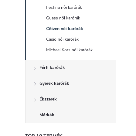
d
Festina női karórák
a
Guess női karórák
l
Citizen női karórák
Casio női karórák
s
Michael Kors női karórák
ó
Férfi karórák
p
Gyerek karórák
a
Ékszerek
n
Márkák
e