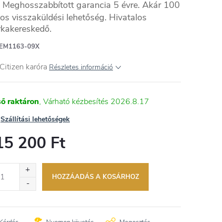
Meghosszabbított garancia 5 évre. Akár 100
os visszaküldési lehetőség. Hivatalos
kakereskedő.
NES
EM1163-09X
Citizen karóra
Részletes információ
ső raktáron
2026.8.17
Szállítási lehetőségek
15 200 Ft
égár:
HOZZÁADÁS A KOSÁRHOZ