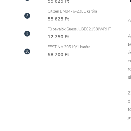
55 625 Ft
Citizen BM8476-23EE karóra
55 625 Ft
A
Fülbevalók Guess JUBE02158JWRHT
A
12 750 Ft
t
FESTINA 20519/1 karóra
é
58 700 Ft
e
r
e
Z
d
f
j