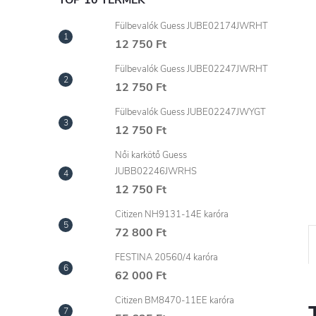
l
TOP 10 TERMÉK
Fülbevalók Guess JUBE02174JWRHT
12 750 Ft
Fülbevalók Guess JUBE02247JWRHT
12 750 Ft
Fülbevalók Guess JUBE02247JWYGT
12 750 Ft
Női karkötő Guess
JUBB02246JWRHS
12 750 Ft
Citizen NH9131-14E karóra
72 800 Ft
FESTINA 20560/4 karóra
62 000 Ft
Citizen BM8470-11EE karóra