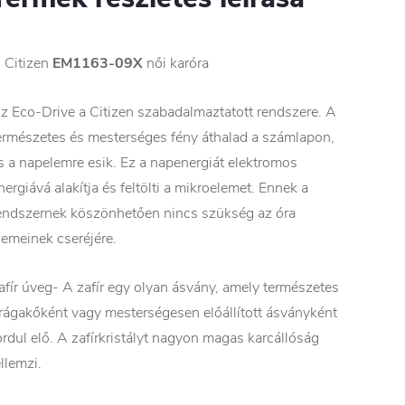
 Citizen
EM1163-09X
női karóra
z Eco-Drive a Citizen szabadalmaztatott rendszere. A
ermészetes és mesterséges fény áthalad a számlapon,
s a napelemre esik. Ez a napenergiát elektromos
nergiává alakítja és feltölti a mikroelemet. Ennek a
endszernek köszönhetően nincs szükség az óra
lemeinek cseréjére.
afír úveg- A zafír egy olyan ásvány, amely természetes
rágakőként vagy mesterségesen előállított ásványként
ordul elő. A zafírkristályt nagyon magas karcállóság
ellemzi.