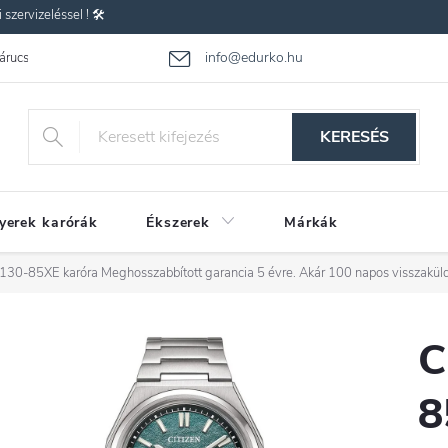
zervizeléssel ! 🛠️
info@edurko.hu
 árucsere
Reklamáció
Gyakran ismételt kérdések
Üzleti feltétel
KERESÉS
yerek karórák
Ékszerek
Márkák
0130-85XE karóra
Meghosszabbított garancia 5 évre. Akár 100 napos visszaküld
C
8