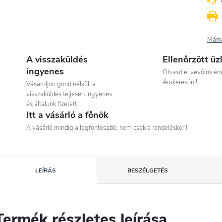
Márk
A visszaküldés
Ellenőrzött üz
ingyenes
Olvasd el vevőink ért
Árukeresőn !
Vásároljon gond nélkül, a
visszaküldés teljesen ingyenes
és általunk fizetett !
Itt a vásárló a főnök
A vásárló mindig a legfontosabb, nem csak a rendeléskor !
LEÍRÁS
BESZÉLGETÉS
Termék részletes leírása