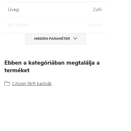
Üveg
:
Zafír
Idő kijelző
:
Analóg
MINDEN PARAMÉTER
Ebben a kategóriában megtalálja a
terméket
Citizen férfi karórák