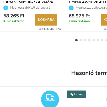
Citizen EM0506-77A karóra
Citizen AW1820-81E
Meghosszabbított garancia 5
Meghosszabbított gara
évre. Akár 100 napos visszaküldési
évre. Akár 100 napos vissz
58 265 Ft
68 975 Ft
lehetőség. Hivatalos márkakereskedő.
lehetőség. Hivatalos márka
KOSÁRBA
K
Külső raktáron
Külső raktáron
Kód:
EM0506-77A
Kó
Újdonság
YENES
INGYENES
INGYENES