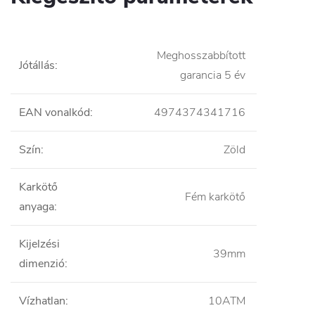
Meghosszabbított
Jótállás
:
garancia 5 év
EAN vonalkód
:
4974374341716
Szín
:
Zöld
Karkötő
Fém karkötő
anyaga
:
Kijelzési
39mm
dimenzió
:
Vízhatlan
:
10ATM