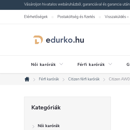
Ugrás
Vásároljon hivatalos webáruházból, garanciával és garancia utáni s
a
Elérhetőségek
Postaköltség és fizetés
Visszaküldés –
fő
tartalomhoz
Női karórák
Férfi karórák
G
Férfi karórák
Citizen férfi karórák
Citizen AW
Kezdőlap
O
Kategóriák
Kategóriák
átugrása
l
Női karórák