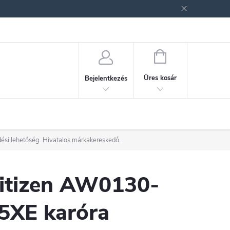
ek (ÁSZF)
Adatkezelési tájékoztató
Jogi nyilatkozat
Fogyasztóvéd
KOSÁR
Üres kosár
Bejelentkezés
ési lehetőség. Hivatalos márkakereskedő.
itizen AW0130-
5XE karóra