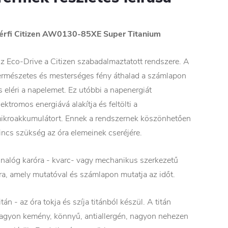
érfi Citizen AW0130-85XE Super Titanium
z Eco-Drive a Citizen szabadalmaztatott rendszere. A
ermészetes és mesterséges fény áthalad a számlapon
s eléri a napelemet. Ez utóbbi a napenergiát
lektromos energiává alakítja és feltölti a
ikroakkumulátort. Ennek a rendszernek köszönhetően
incs szükség az óra elemeinek cseréjére.
nalóg karóra - kvarc- vagy mechanikus szerkezetű
ra, amely mutatóval és számlapon mutatja az időt.
itán - az óra tokja és szíja titánból készül. A titán
agyon kemény, könnyű, antiallergén, nagyon nehezen