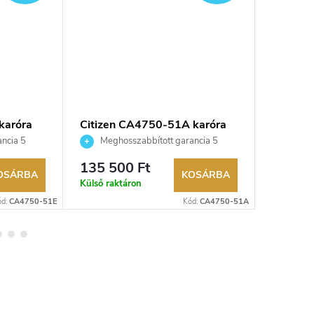
karóra
Citizen CA4750-51A karóra
Citizen
ncia 5
Meghosszabbított garancia 5
Megho
aküldési
évre. Akár 100 napos visszaküldési
évre. Aká
135 500 Ft
255 00
kereskedő.
lehetőség. Hivatalos márkakereskedő.
lehetőség
OSÁRBA
KOSÁRBA
Külső raktáron
Külső rak
ód:
CA4750-51E
Kód:
CA4750-51A