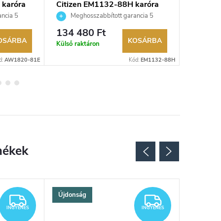
 karóra
Citizen EM1132-88H karóra
Citizen
ncia 5
Meghosszabbított garancia 5
Megho
aküldési
évre. Akár 100 napos visszaküldési
évre. Aká
134 480 Ft
113 16
kereskedő.
lehetőség. Hivatalos márkakereskedő.
lehetőség
OSÁRBA
KOSÁRBA
Külső raktáron
Külső rak
d:
AW1820-81E
Kód:
EM1132-88H
Újdonság
INGYENES
INGYENES
INGYENES
INGYENES