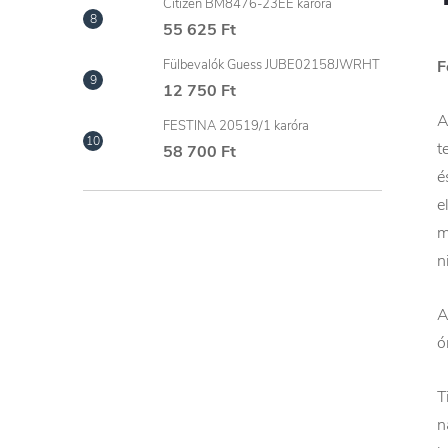
Citizen BM8476-23EE karóra
55 625 Ft
F
Fülbevalók Guess JUBE02158JWRHT
12 750 Ft
A
FESTINA 20519/1 karóra
t
58 700 Ft
é
e
m
n
A
ó
T
n