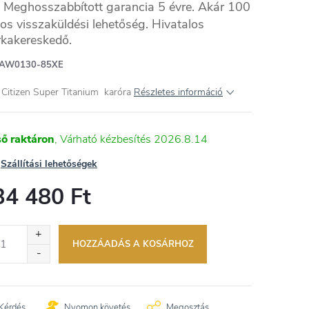
Meghosszabbított garancia 5 évre. Akár 100
os visszaküldési lehetőség. Hivatalos
kakereskedő.
NES
AW0130-85XE
i Citizen Super Titanium karóra
Részletes információ
ső raktáron
2026.8.14
Szállítási lehetőségek
34 480 Ft
égár:
HOZZÁADÁS A KOSÁRHOZ
Kérdés
Nyomon követés
Megosztás