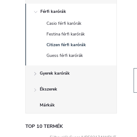
d
Férfi karórák
a
Casio férfi karórák
l
Festina férfi karórák
s
Citizen férfi karórák
Guess férfi karórák
ó
Gyerek karórák
p
a
Ékszerek
n
Márkák
e
TOP 10 TERMÉK