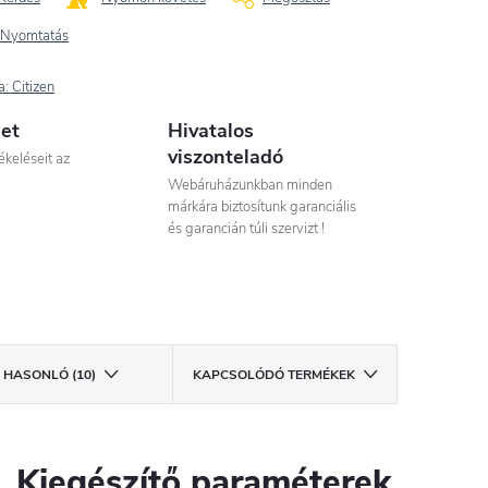
Nyomtatás
a:
Citizen
let
Hivatalos
viszonteladó
ékeléseit az
Webáruházunkban minden
márkára biztosítunk garanciális
és garancián túli szervizt !
HASONLÓ (10)
KAPCSOLÓDÓ TERMÉKEK
Kiegészítő paraméterek