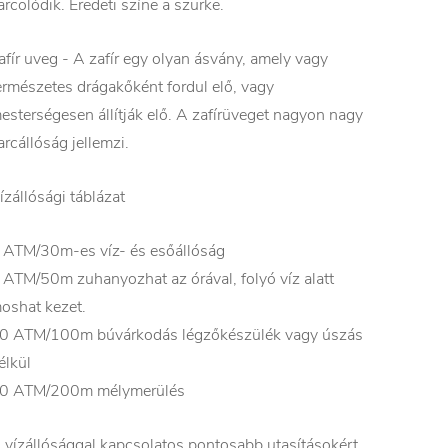
arcolódik. Eredeti színe a szürke.
afír uveg - A zafír egy olyan ásvány, amely vagy
ermészetes drágakőként fordul elő, vagy
esterségesen állítják elő. A zafírüveget nagyon nagy
arcállóság jellemzi.
ízállósági táblázat
 ATM/30m-es víz- és esőállóság
 ATM/50m zuhanyozhat az órával, folyó víz alatt
oshat kezet.
0 ATM/100m búvárkodás légzőkészülék vagy úszás
élkül
0 ATM/200m mélymerülés
 vízállósággal kapcsolatos pontosabb utasításokért