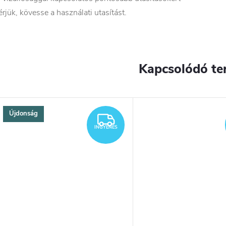
érjük, kövesse a használati utasítást.
Kapcsolódó te
Újdonság
YENES
INGYENES
INGYENES