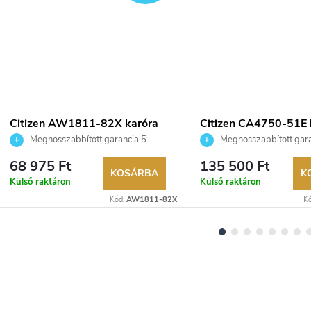
Citizen AW1811-82X karóra
Citizen CA4750-51E 
Meghosszabbított garancia 5
Meghosszabbított gara
évre. Akár 100 napos visszaküldési
évre. Akár 100 napos vissz
68 975 Ft
135 500 Ft
lehetőség. Hivatalos márkakereskedő.
lehetőség. Hivatalos márka
KOSÁRBA
K
Külső raktáron
Külső raktáron
Kód:
AW1811-82X
K