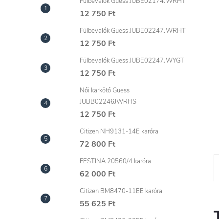
l
Fülbevalók Guess JUBE02174JWRHT
12 750 Ft
Fülbevalók Guess JUBE02247JWRHT
12 750 Ft
Fülbevalók Guess JUBE02247JWYGT
12 750 Ft
Női karkötő Guess
JUBB02246JWRHS
12 750 Ft
Citizen NH9131-14E karóra
72 800 Ft
FESTINA 20560/4 karóra
62 000 Ft
Citizen BM8470-11EE karóra
55 625 Ft