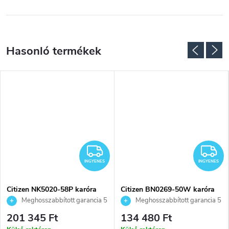
NGYENES
INGYENES
I
INGYENES
INGYENES
Citizen NK5020-58P karóra
Citizen BN0269-50W karóra
Meghosszabbított garancia 5
Meghosszabbított garancia 5
évre. Akár 100 napos
évre. Akár 100 napos
201 345 Ft
134 480 Ft
visszaküldési lehetőség. Hivatalos
visszaküldési lehetőség. Hivatalos