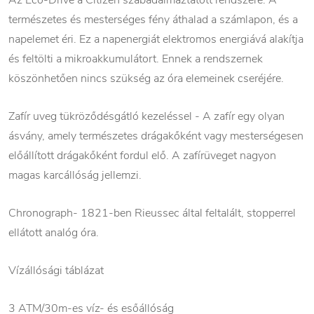
Az Eco-Drive a Citizen szabadalmaztatott rendszere. A
természetes és mesterséges fény áthalad a számlapon, és a
napelemet éri. Ez a napenergiát elektromos energiává alakítja
és feltölti a mikroakkumulátort. Ennek a rendszernek
köszönhetően nincs szükség az óra elemeinek cseréjére.
Zafír uveg tükröződésgátló kezeléssel - A zafír egy olyan
ásvány, amely természetes drágakőként vagy mesterségesen
előállított drágakőként fordul elő. A zafírüveget nagyon
magas karcállóság jellemzi.
Chronograph- 1821-ben Rieussec által feltalált, stopperrel
ellátott analóg óra.
Vízállósági táblázat
3 ATM/30m-es víz- és esőállóság