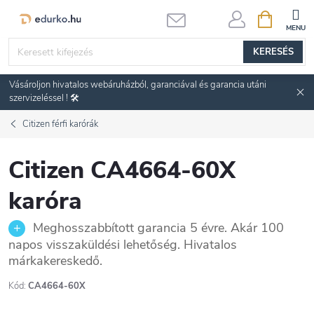
Ugrás
KOSÁR
a
fő
KERESÉS
tartalomhoz
Vásároljon hivatalos webáruházból, garanciával és garancia utáni
szervizeléssel ! 🛠️
Citizen férfi karórák
Citizen CA4664-60X
karóra
Meghosszabbított garancia 5 évre. Akár 100
napos visszaküldési lehetőség. Hivatalos
márkakereskedő.
Kód:
CA4664-60X