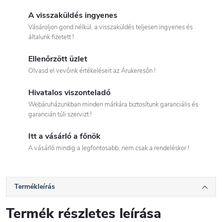
A visszaküldés ingyenes
Vásároljon gond nélkül, a visszaküldés teljesen ingyenes és
általunk fizetett !
Ellenőrzött üzlet
Olvasd el vevőink értékeléseit az Árukeresőn !
Hivatalos viszonteladó
Webáruházunkban minden márkára biztosítunk garanciális és
garancián túli szervizt !
Itt a vásárló a főnök
A vásárló mindig a legfontosabb, nem csak a rendeléskor !
Termékleírás
Termék részletes leírása