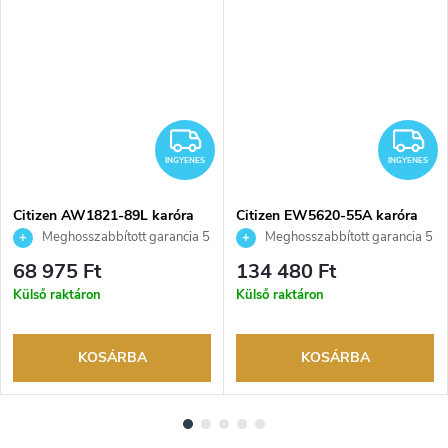
NGYENES
INGYENES
I
INGYENES
INGYENES
Citizen AW1821-89L karóra
Citizen EW5620-55A karóra
Meghosszabbított garancia 5
Meghosszabbított garancia 5
évre. Akár 100 napos
évre. Akár 100 napos
68 975 Ft
134 480 Ft
visszaküldési lehetőség. Hivatalos
visszaküldési lehetőség. Hivatalos
Külső raktáron
Külső raktáron
márkakereskedő.
márkakereskedő.
KOSÁRBA
KOSÁRBA