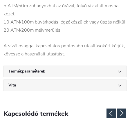
5 ATM/50m zuhanyozhat az órával, folyó víz alatt moshat
kezet.
10 ATM/100m búvárkodás légzőkészülék vagy úszás nélkül
20 ATM/200m mélymerülés
A vízállósággal kapcsolatos pontosabb utasításokért kérjük,
kövesse a használati utasítást.
Termékparaméterek
Vita
Kapcsolódó termékek