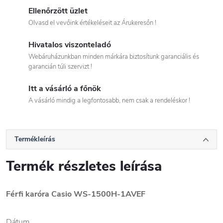
Ellenőrzött üzlet
Olvasd el vevőink értékeléseit az Árukeresőn !
Hivatalos viszonteladó
Webáruházunkban minden márkára biztosítunk garanciális és
garancián túli szervizt !
Itt a vásárló a főnök
A vásárló mindig a legfontosabb, nem csak a rendeléskor !
Termékleírás
Termék részletes leírása
Férfi karóra Casio WS-1500H-1AVEF
Dátum