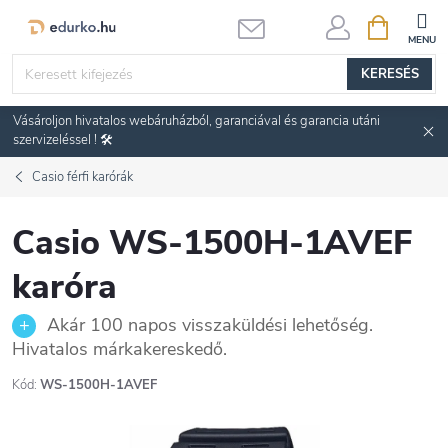
Ugrás
KOSÁR
a
fő
KERESÉS
tartalomhoz
Vásároljon hivatalos webáruházból, garanciával és garancia utáni
szervizeléssel ! 🛠️
Casio férfi karórák
Casio WS-1500H-1AVEF
karóra
Akár 100 napos visszaküldési lehetőség.
Hivatalos márkakereskedő.
Kód:
WS-1500H-1AVEF