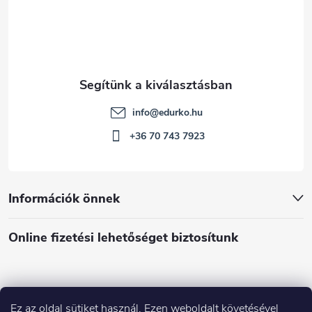
c
info
@
edurko.hu
+36 70 743 7923
Információk önnek
Online fizetési lehetőséget biztosítunk
Ez az oldal sütiket használ. Ezen weboldalt követésével