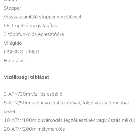
Stopper
Visszaszámláló stopper ismétléssel
LED kijelző megvilágítás
3 többfunkciós ébresztőóra
Világidő
FISHING TIMER
Holdfázis
Vízállósági táblázat
3 ATM/30m víz- és esőálló
5 ATM/50m zuhanyozhat az órával, folyó víz alatt moshat
kezet.
10 ATM/100m búvárkodás légzőkészülék vagy úszás nélkül
20 ATM/200m mélymerülés