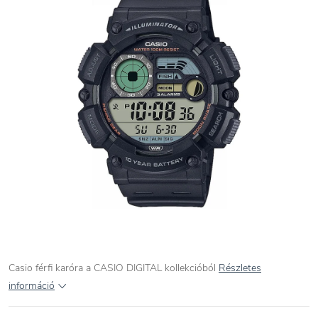
Casio férfi karóra a CASIO DIGITAL kollekcióból
Részletes
információ