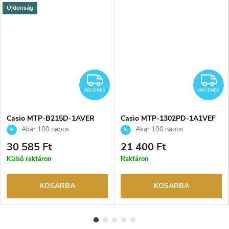
Újdonság
NGYENES
INGYENES
I
INGYENES
INGYENES
Casio MTP-B215D-1AVER
Casio MTP-1302PD-1A1VEF
karóra
karóra
Akár 100 napos
Akár 100 napos
visszaküldési lehetőség. Hivatalos
visszaküldési lehetőség. Hivatalos
30 585 Ft
21 400 Ft
márkakereskedő.
márkakereskedő.
Külső raktáron
Raktáron
KOSÁRBA
KOSÁRBA