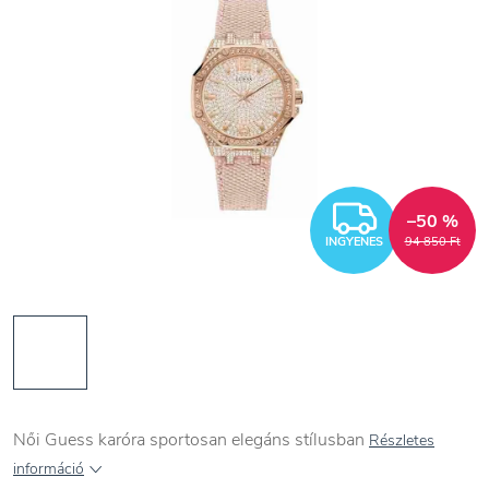
INGYEN
–50 %
INGYENES
94 850 Ft
Női Guess karóra sportosan elegáns stílusban
Részletes
információ