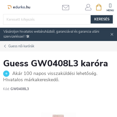
Ugrás
KOSÁR
a
fő
KERESÉS
tartalomhoz
Vásároljon hivatalos webáruházból, garanciával és garancia utáni
szervizeléssel ! 🛠️
Guess női karórák
Guess GW0408L3 karóra
Akár 100 napos visszaküldési lehetőség.
Hivatalos márkakereskedő.
Kód:
GW0408L3