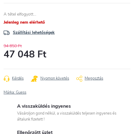
A tétel elfogyott…
Jelenleg nem elérhető
Szállítási lehetőségek
94 850 Ft
47 048 Ft
Egységár:
Kérdés
Nyomon követés
Megosztás
Márka:
Guess
A visszaküldés ingyenes
Vásároljon gond nélkül, a visszaküldés teljesen ingyenes és
általunk fizetett !
Ellenőrzött üzlet