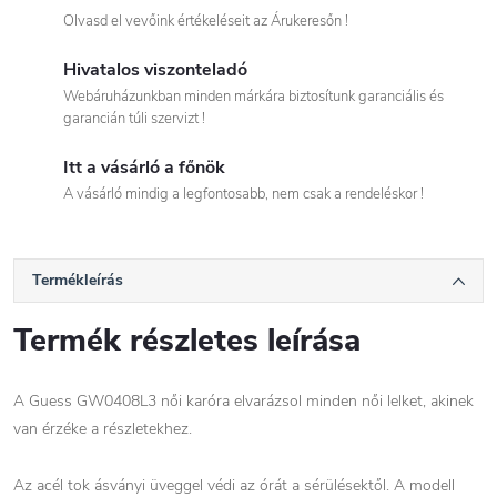
Olvasd el vevőink értékeléseit az Árukeresőn !
Hivatalos viszonteladó
Webáruházunkban minden márkára biztosítunk garanciális és
garancián túli szervizt !
Itt a vásárló a főnök
A vásárló mindig a legfontosabb, nem csak a rendeléskor !
Termékleírás
Termék részletes leírása
A Guess GW0408L3 női karóra elvarázsol minden női lelket, akinek
van érzéke a részletekhez.
Az acél tok ásványi üveggel védi az órát a sérülésektől. A modell