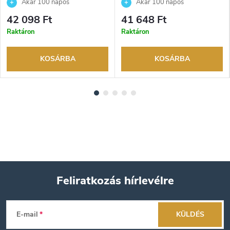
Akár 100 napos
Akár 100 napos
visszaküldési lehetőség. Hivatalos
visszaküldési lehetőség. Hivatalos
42 098 Ft
41 648 Ft
márkakereskedő.
márkakereskedő.
Raktáron
Raktáron
KOSÁRBA
KOSÁRBA
Feliratkozás hírlevélre
L
E-mail
KÜLDÉS
á