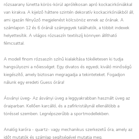
rózsaarany lünetta körös-körül aprólékosan apró kockacirkóniákkal
van kirakva. A kijelző háttere szintén dekoratív kockacirkóniákból áll,
ami igazán fényűző megjelenést kölcsönöz ennek az órának. A
számlapon 12 és 6 óránál számjegyek találhatók, a többit indexek
helyettesítik. A világos rózsaszín textilszíj könnyen állítható
fémcsattal.
A modell finom rózsaszín színű kialakítása tökéletesen ki tudja
hangsúlyozni a nőiességet. Egy divatos és egyedi, kiváló minőségű
kiegészítő, amely biztosan megragadja a tekinteteket. Fogadjon
nálunk egy eredeti Guess órára!
Ásványi üveg- Az ásványi üveg a leggyakrabban használt üveg az
óraiparban. Kellően karcálló, és a zafírkristálynál ellenállóbb a
töréssel szemben. Legnépszerűbb a sportmodellekben.
Analóg karóra - quartz- vagy mechanikus szerkezetű óra, amely az
időt mutatók és számlap segítségével mutatja meg.