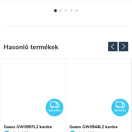
NGYENES
INGYENES
I
INGYENES
INGYENES
Guess GW0997L2 karóra
Guess GW0944L2 karóra