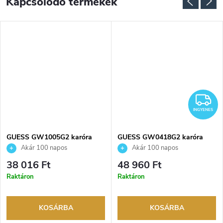
Kapcsolódó termékek
NGYENES
I
INGYENES
GUESS GW1005G2 karóra
GUESS GW0418G2 karóra
Akár 100 napos
Akár 100 napos
visszaküldési lehetőség. Hivatalos
visszaküldési lehetőség. Hivatalos
38 016 Ft
48 960 Ft
márkakereskedő.
márkakereskedő.
Raktáron
Raktáron
KOSÁRBA
KOSÁRBA