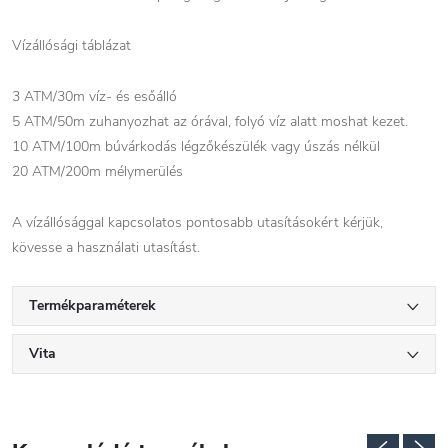
Vízállósági táblázat
3 ATM/30m víz- és esőálló
5 ATM/50m zuhanyozhat az órával, folyó víz alatt moshat kezet.
10 ATM/100m búvárkodás légzőkészülék vagy úszás nélkül
20 ATM/200m mélymerülés
A vízállósággal kapcsolatos pontosabb utasításokért kérjük,
kövesse a használati utasítást.
Termékparaméterek
Vita