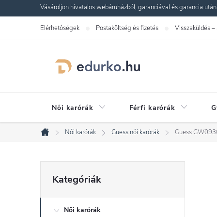
Ugrás
Vásároljon hivatalos webáruházból, garanciával és garancia utáni s
a
Elérhetőségek
Postaköltség és fizetés
Visszaküldés –
fő
tartalomhoz
Női karórák
Férfi karórák
G
Női karórák
Guess női karórák
Guess GW0930
Kezdőlap
O
Kategóriák
Kategóriák
átugrása
l
Női karórák