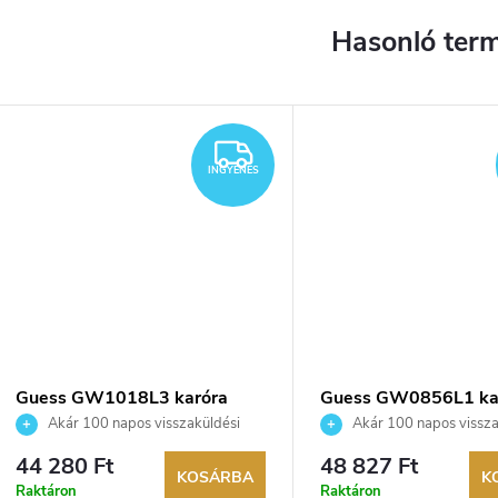
YENES
INGYENES
INGYENES
Guess GW1018L3 karóra
Guess GW0856L1 ka
Akár 100 napos visszaküldési
Akár 100 napos vissza
lehetőség. Hivatalos márkakereskedő.
lehetőség. Hivatalos márka
44 280 Ft
48 827 Ft
KOSÁRBA
K
Raktáron
Raktáron