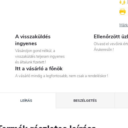
Márk
A visszaküldés
Ellenőrzött üz
ingyenes
Olvasd el vevőink ért
Árukeresőn !
Vásároljon gond nélkül, a
visszaküldés teljesen ingyenes
és általunk fizetett !
Itt a vásárló a főnök
A vásárló mindig a legfontosabb, nem csak a rendeléskor !
LEÍRÁS
BESZÉLGETÉS