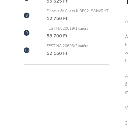
55 625 Ft
Fülbevalók Guess JUBE02158JWRHT
12 750 Ft
A
FESTINA 20519/1 karóra
58 700 Ft
Á
h
FESTINA 20693/2 karóra
z
52 150 Ft
L
A
ó
m
V
3