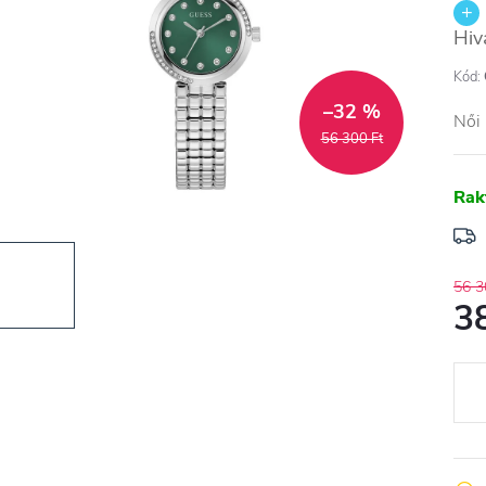
Hiv
Kód:
–32 %
Női
56 300 Ft
Rak
56 3
3
Egys