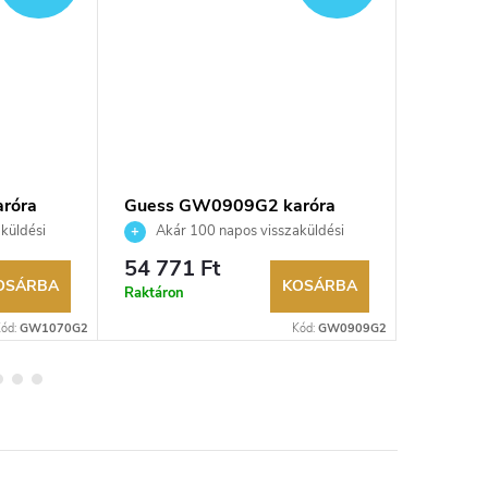
róra
Guess GW0909G2 karóra
GUESS 
küldési
Akár 100 napos visszaküldési
Akár 
kereskedő.
lehetőség. Hivatalos márkakereskedő.
lehetőség
54 771 Ft
38 016
OSÁRBA
KOSÁRBA
Raktáron
Raktáron
ód:
GW1070G2
Kód:
GW0909G2