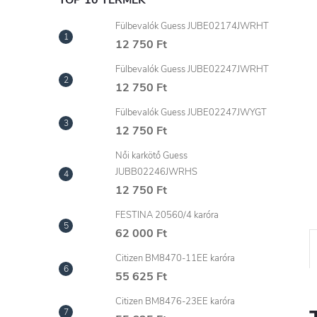
l
TOP 10 TERMÉK
Fülbevalók Guess JUBE02174JWRHT
12 750 Ft
Fülbevalók Guess JUBE02247JWRHT
12 750 Ft
Fülbevalók Guess JUBE02247JWYGT
12 750 Ft
Női karkötő Guess
JUBB02246JWRHS
12 750 Ft
FESTINA 20560/4 karóra
62 000 Ft
Citizen BM8470-11EE karóra
55 625 Ft
Citizen BM8476-23EE karóra