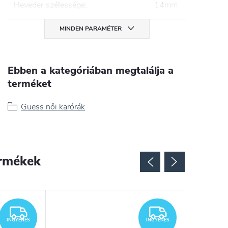
Heveder szélessége
:
14mm
MINDEN PARAMÉTER
Ebben a kategóriában megtalálja a
terméket
Guess női karórák
rmékek
INGYENES
INGYENES
INGYENES
INGYENES