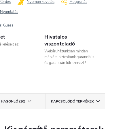
Kérdés
Nyomon követés
Megosztás
Nyomtatás
a:
Guess
let
Hivatalos
viszonteladó
ékeléseit az
Webáruházunkban minden
márkára biztosítunk garanciális
és garancián túli szervizt !
HASONLÓ (10)
KAPCSOLÓDÓ TERMÉKEK