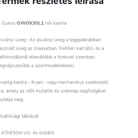
Termék részletes leírása
 Guess
GW0930L1
női karóra
sványi üveg- Az ásványi üveg a leggyakrabban
asznált üveg az óraiparban. Kellően karcálló, és a
afírkristálynál ellenállóbb a töréssel szemben.
egnépszerűbb a sportmodellekben.
nalóg karóra - Kvarc- vagy mechanikus szerkezetű
ra, amely az időt mutatók és számlap segítségével
utatja meg.
ízállósági táblázat
 ATM/30m víz- és esőálló