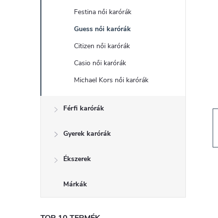
d
Festina női karórák
a
Guess női karórák
l
Citizen női karórák
Casio női karórák
s
Michael Kors női karórák
ó
Férfi karórák
p
Gyerek karórák
a
Ékszerek
n
Márkák
e