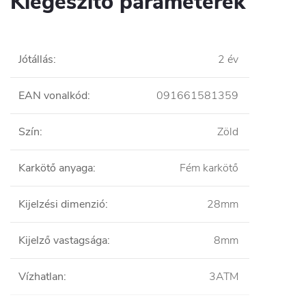
Kiegészítő paraméterek
Jótállás
:
2 év
EAN vonalkód
:
091661581359
Szín
:
Zöld
Karkötő anyaga
:
Fém karkötő
Kijelzési dimenzió
:
28mm
Kijelző vastagsága
:
8mm
Vízhatlan
:
3ATM