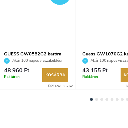
GUESS GW0582G2 karóra
Guess GW1070G2 ka
Akár 100 napos visszaküldési
Akár 100 napos vissza
lehetőség. Hivatalos márkakereskedő.
lehetőség. Hivatalos márka
48 960 Ft
43 155 Ft
KOSÁRBA
K
Raktáron
Raktáron
Kód:
GW0582G2
K