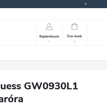
ek (ÁSZF)
Adatkezelési tájékoztató
Jogi nyilatkozat
Fogyasztóvéd
KOSÁR
Üres kosár
Bejelentkezés
uess GW0930L1
aróra