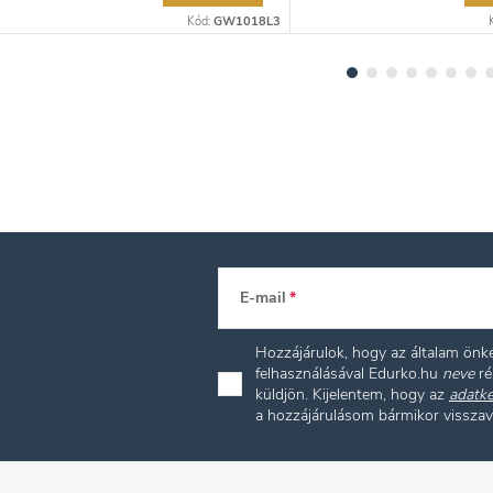
Kód:
GW1018L3
E-mail
Hozzájárulok, hogy az általam ön
felhasználásával Edurko.hu
neve
ré
küldjön. Kijelentem, hogy az
adatke
a hozzájárulásom bármikor vissza