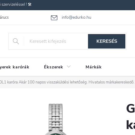
zervizeléssel ! 🛠️
info@edurko.hu
 árucsere
Reklamáció
Gyakran ismételt kérdések
Üzleti feltétel
KERESÉS
yerek karórák
Ékszerek
Márkák
L1 karóra
Akár 100 napos visszaküldési lehetőség. Hivatalos márkakereskedő.
G
k