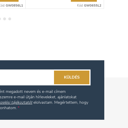
Kód:
GW0856L1
Kód:
GW0655L2
KÜLDÉS
ként megadott nevem és e-mail címem
szemre e-mail útján hírleveleket, ajánlatokat
zelési tájékoztatót
elolvastam. Megértettem, hogy
vonhatom.