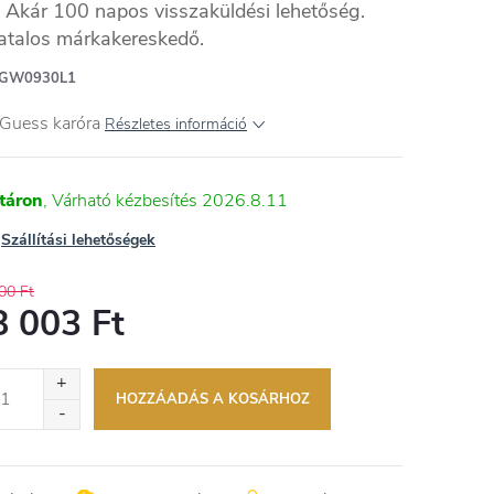
Akár 100 napos visszaküldési lehetőség.
atalos márkakereskedő.
GW0930L1
 Guess karóra
Részletes információ
táron
2026.8.11
Szállítási lehetőségek
00 Ft
8 003 Ft
égár:
HOZZÁADÁS A KOSÁRHOZ