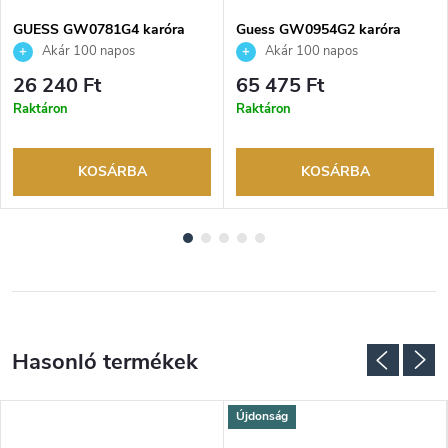
GUESS GW0781G4 karóra
Guess GW0954G2 karóra
Akár 100 napos
Akár 100 napos
visszaküldési lehetőség. Hivatalos
visszaküldési lehetőség. Hivatalos
26 240 Ft
65 475 Ft
márkakereskedő.
márkakereskedő.
Raktáron
Raktáron
KOSÁRBA
KOSÁRBA
Újdonság