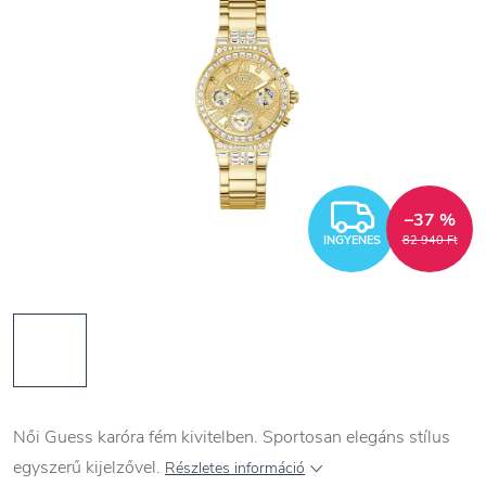
INGYEN
–37 %
INGYENES
82 940 Ft
Női Guess karóra fém kivitelben. Sportosan elegáns stílus
egyszerű kijelzővel.
Részletes információ