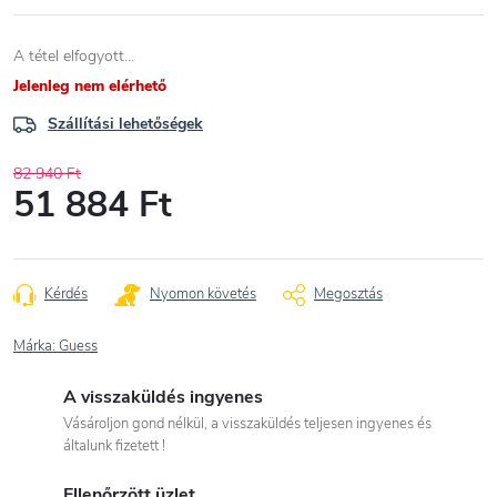
A tétel elfogyott…
Jelenleg nem elérhető
Szállítási lehetőségek
82 940 Ft
51 884 Ft
Egységár:
Kérdés
Nyomon követés
Megosztás
Márka:
Guess
A visszaküldés ingyenes
Vásároljon gond nélkül, a visszaküldés teljesen ingyenes és
általunk fizetett !
Ellenőrzött üzlet