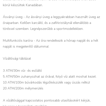
körül készültek Kanadában.
Ásványi üveg - Az ásványi üveg a leggyakrabban használt üveg az
óraiparban. Kellően karcálló, és a zafírkristálynál ellenállóbb a
töréssel szemben. Legnépszerűbb a sportmodellekben.
Multifunkciós karóra - Az óra rendelkezik a hónap napját és a hét
napját is megjelenítő dátummal.
Vízállósági táblázat
3 ATM/30m víz- és esőálló
5 ATM/50m zuhanyozhat az órával, folyó víz alatt moshat kezet.
10 ATM/100m búvárkodás légzőkészülék vagy úszás nélkül
20 ATM/200m mélymerülés
A vízállósággal kapcsolatos pontosabb utasításokért kérjük,