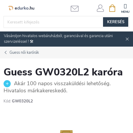
Ugrás
KOSÁR
a
fő
KERESÉS
tartalomhoz
Vásároljon hivatalos webáruházból, garanciával és garancia utáni
szervizeléssel ! 🛠️
Guess női karórák
Guess GW0320L2 karóra
Akár 100 napos visszaküldési lehetőség.
Hivatalos márkakereskedő.
Kód:
GW0320L2