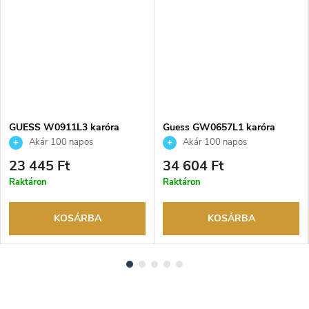
NGYENES
GUESS W0911L3 karóra
Guess GW0657L1 karóra
Akár 100 napos
Akár 100 napos
visszaküldési lehetőség. Hivatalos
visszaküldési lehetőség. Hivatalos
23 445 Ft
34 604 Ft
márkakereskedő.
márkakereskedő.
Raktáron
Raktáron
KOSÁRBA
KOSÁRBA