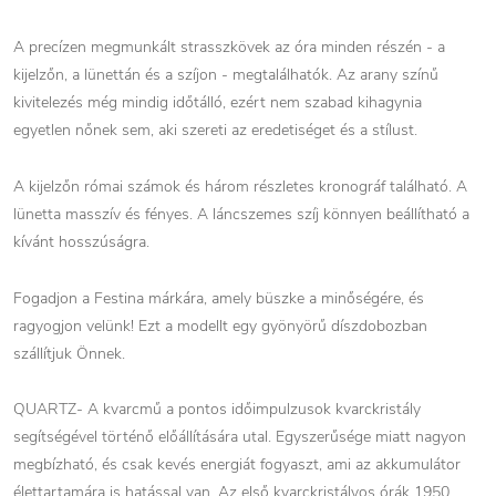
A precízen megmunkált strasszkövek az óra minden részén - a
kijelzőn, a lünettán és a szíjon - megtalálhatók. Az arany színű
kivitelezés még mindig időtálló, ezért nem szabad kihagynia
egyetlen nőnek sem, aki szereti az eredetiséget és a stílust.
A kijelzőn római számok és három részletes kronográf található. A
lünetta masszív és fényes. A láncszemes szíj könnyen beállítható a
kívánt hosszúságra.
Fogadjon a Festina márkára, amely büszke a minőségére, és
ragyogjon velünk! Ezt a modellt egy gyönyörű díszdobozban
szállítjuk Önnek.
QUARTZ- A kvarcmű a pontos időimpulzusok kvarckristály
segítségével történő előállítására utal. Egyszerűsége miatt nagyon
megbízható, és csak kevés energiát fogyaszt, ami az akkumulátor
élettartamára is hatással van. Az első kvarckristályos órák 1950