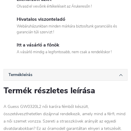
Olvasd el vevőink értékeléseit az Árukeresőn !
Hivatalos viszonteladó
Webáruházunkban minden márkára biztosítunk garanciális és
garancián túli szervizt !
Itt a vásárló a főnök
A vásárló mindig a legfontosabb, nem csak a rendeléskor !
Termékleírás
Termék részletes leírása
A Guess GW0320L2 női karóra fémből készült,
összetéveszthetetlen dizájnnal rendelkezik, amely mind a férfi, mind
a női szemet vonzza. Szereti a strasszkövek arányát az egyedi
divatdarabokban? Ez az óramodell garantáltan elnyeri a tetszését.