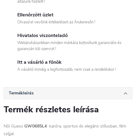
általunk fizetett !
Ellenőrzött üzlet
Olvasd el vevőink értékeléseit az Árukeresőn !
Hivatalos viszonteladó
Webáruházunkban minden márkára biztosítunk garanciális és
garancián túli szervizt !
Itt a vásárló a főnök
A vásárló mindig a legfontosabb, nem csak a rendeléskor !
Termékleírás
Termék részletes leírása
Női
Guess
GW0685L4
karóra, sportos és elegáns stílusban, fém
szíjjal.