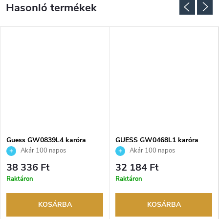
NGYENES
Guess GW0839L4 karóra
GUESS GW0468L1 karóra
Akár 100 napos
Akár 100 napos
visszaküldési lehetőség. Hivatalos
visszaküldési lehetőség. Hivatalos
38 336 Ft
32 184 Ft
márkakereskedő.
márkakereskedő.
Raktáron
Raktáron
KOSÁRBA
KOSÁRBA