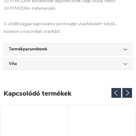
10 ATM/100m búvárkodás légzőkészülék vagy úszás nélkül
20 ATM/200m mélymerülés
A vízállósággal kapcsolatos pontosabb utasításokért kérjük,
kövesse a használati utasítást.
Termékparaméterek
Vita
Kapcsolódó termékek