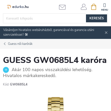
Ugrás
KOSÁR
a
fő
KERESÉS
tartalomhoz
Vásároljon hivatalos webáruházból, garanciával és garancia utáni
szervizeléssel ! 🛠️
Guess női karórák
GUESS GW0685L4 karóra
Akár 100 napos visszaküldési lehetőség.
Hivatalos márkakereskedő.
Kód:
GW0685L4