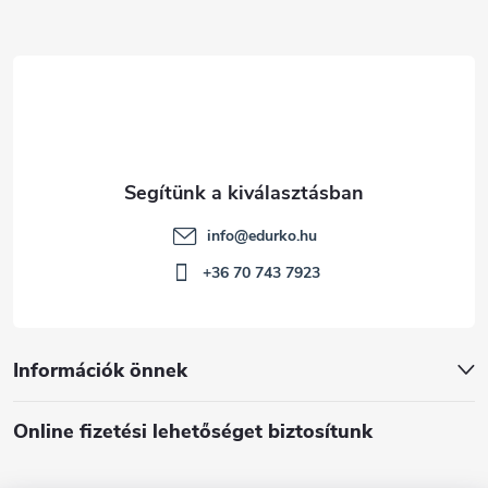
é
c
info
@
edurko.hu
+36 70 743 7923
Információk önnek
Online fizetési lehetőséget biztosítunk