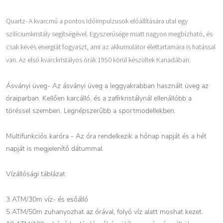
Quartz- A kvarcmű a pontos időimpulzusok előállítására utal egy
szilíciumkristály segítségével. Egyszerűsége miatt nagyon megbízható, és
csak kevés energiát fogyaszt, ami az akkumulátor élettartamára is hatással
van. Az első kvarckristályos órák 1950 körül készültek Kanadában.
Ásványi üveg- Az ásványi üveg a leggyakrabban használt üveg az
óraiparban. Kellően karcálló, és a zafírkristálynál ellenállóbb a
töréssel szemben. Legnépszerűbb a sportmodellekben.
Multifunkciós karóra - Az óra rendelkezik a hónap napját és a hét
napját is megjelenítő dátummal.
Vízállósági táblázat
3 ATM/30m víz- és esőálló
5 ATM/50m zuhanyozhat az órával, folyó víz alatt moshat kezet.