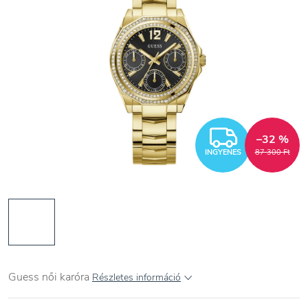
INGYEN
–32 %
INGYENES
87 300 Ft
Guess n
ői
karóra
Részletes információ