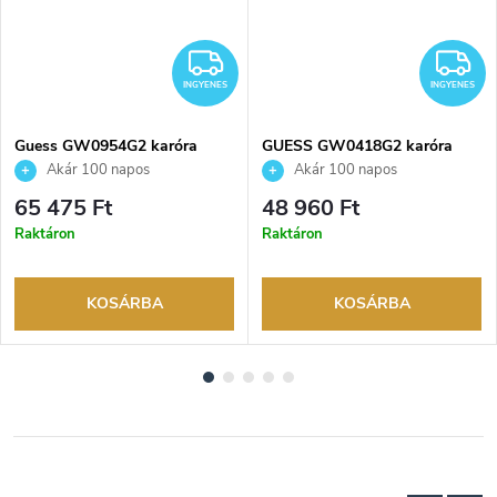
INGYENES
I
INGYENES
INGYENES
Guess GW0954G2 karóra
GUESS GW0418G2 karóra
Akár 100 napos
Akár 100 napos
visszaküldési lehetőség. Hivatalos
visszaküldési lehetőség. Hivatalos
65 475 Ft
48 960 Ft
márkakereskedő.
márkakereskedő.
Raktáron
Raktáron
KOSÁRBA
KOSÁRBA