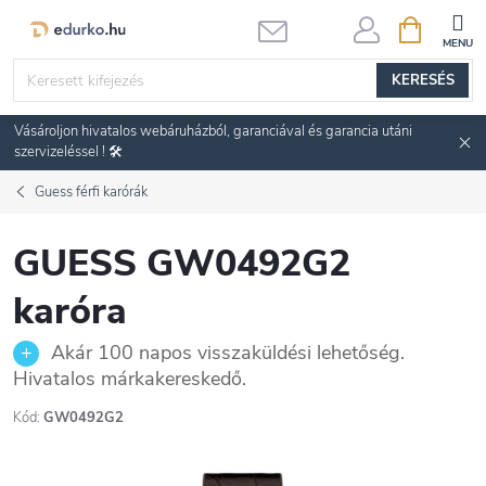
Ugrás
KOSÁR
a
fő
KERESÉS
tartalomhoz
Vásároljon hivatalos webáruházból, garanciával és garancia utáni
szervizeléssel ! 🛠️
Guess férfi karórák
GUESS GW0492G2
karóra
Akár 100 napos visszaküldési lehetőség.
Hivatalos márkakereskedő.
Kód:
GW0492G2