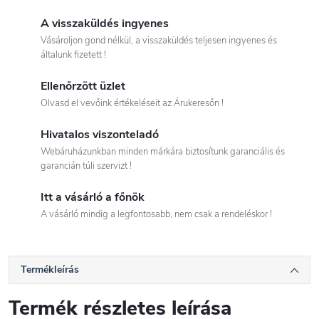
A visszaküldés ingyenes
Vásároljon gond nélkül, a visszaküldés teljesen ingyenes és
általunk fizetett !
Ellenőrzött üzlet
Olvasd el vevőink értékeléseit az Árukeresőn !
Hivatalos viszonteladó
Webáruházunkban minden márkára biztosítunk garanciális és
garancián túli szervizt !
Itt a vásárló a főnök
A vásárló mindig a legfontosabb, nem csak a rendeléskor !
Termékleírás
Termék részletes leírása