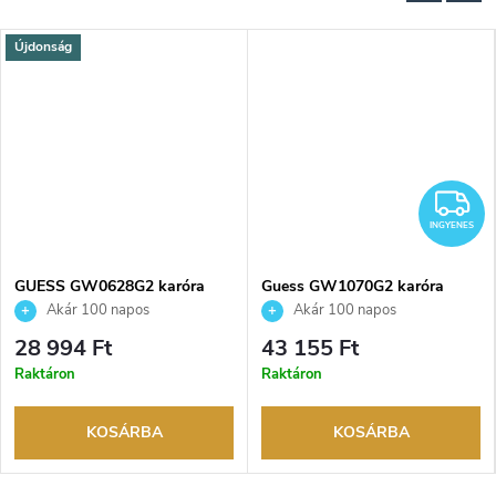
Újdonság
NGYENES
I
INGYENES
GUESS GW0628G2 karóra
Guess GW1070G2 karóra
Akár 100 napos
Akár 100 napos
visszaküldési lehetőség. Hivatalos
visszaküldési lehetőség. Hivatalos
28 994 Ft
43 155 Ft
márkakereskedő.
márkakereskedő.
Raktáron
Raktáron
KOSÁRBA
KOSÁRBA