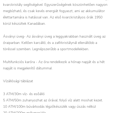
kvarckristály segítségével. Egyszerűségének köszönhetően nagyon
megbízható, és csak kevés energiát fogyaszt, ami az akkumulátor
élettartamára is hatással van. Az első kvarckristályos órák 1950
körül készültek Kanadában.
Ásványi üveg- Az ásványi üveg a leggyakrabban használt üveg az
óraiparban. Kellően karcálló, és a zafírkristálynál ellenállóbb a
töréssel szemben. Legnépszerűbb a sportmodellekben.
Multifunkciós karóra - Az óra rendelkezik a hónap napját és a hét
napját is megjelenítő dátummal.
Vízállósági táblázat
3 ATM/30m víz- és esőálló
5 ATM/50m zuhanyozhat az órával, folyó víz alatt moshat kezet.
10 ATM/100m búvárkodás légzőkészülék vagy úszás nélkül
20 ATM/200m mélymerülés