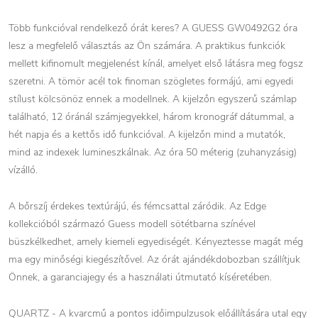
Több funkcióval rendelkező órát keres? A GUESS GW0492G2 óra
lesz a megfelelő választás az Ön számára. A praktikus funkciók
mellett kifinomult megjelenést kínál, amelyet első látásra meg fogsz
szeretni. A tömör acél tok finoman szögletes formájú, ami egyedi
stílust kölcsönöz ennek a modellnek. A kijelzőn egyszerű számlap
található, 12 óránál számjegyekkel, három kronográf dátummal, a
hét napja és a kettős idő funkcióval. A kijelzőn mind a mutatók,
mind az indexek lumineszkálnak. Az óra 50 méterig (zuhanyzásig)
vízálló.
A bőrszíj érdekes textúrájú, és fémcsattal záródik. Az Edge
kollekcióból származó Guess modell sötétbarna színével
büszkélkedhet, amely kiemeli egyediségét. Kényeztesse magát még
ma egy minőségi kiegészítővel. Az órát ajándékdobozban szállítjuk
Önnek, a garanciajegy és a használati útmutató kíséretében.
QUARTZ - A kvarcmű a pontos időimpulzusok előállítására utal egy