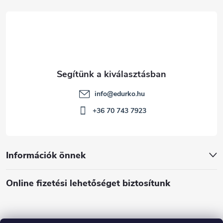
c
info
@
edurko.hu
+36 70 743 7923
Információk önnek
Online fizetési lehetőséget biztosítunk