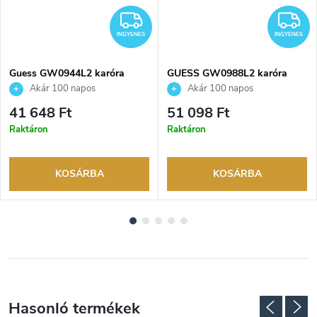
NGYENES
INGYENES
I
INGYENES
INGYENES
Guess GW0944L2 karóra
GUESS GW0988L2 karóra
Akár 100 napos
Akár 100 napos
visszaküldési lehetőség. Hivatalos
visszaküldési lehetőség. Hivatalos
41 648 Ft
51 098 Ft
márkakereskedő.
márkakereskedő.
Raktáron
Raktáron
KOSÁRBA
KOSÁRBA