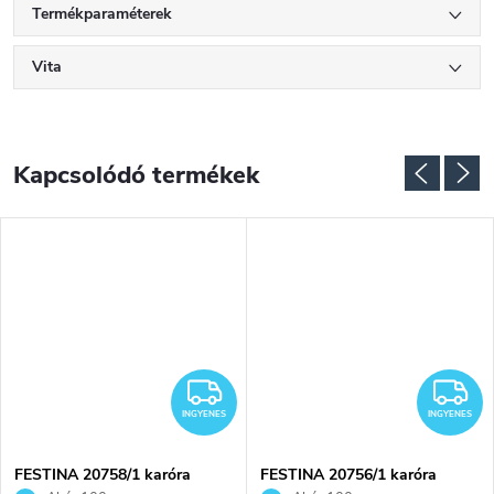
Termékparaméterek
Vita
Kapcsolódó termékek
NGYENES
INGYENES
I
INGYENES
INGYENES
FESTINA 20758/1 karóra
FESTINA 20756/1 karóra