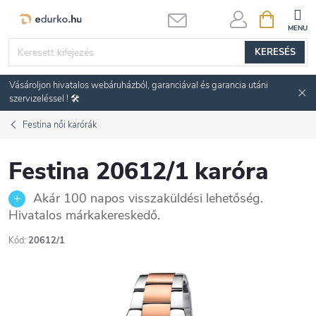
Ugrás
KOSÁR
a
fő
KERESÉS
tartalomhoz
Vásároljon hivatalos webáruházból, garanciával és garancia utáni
szervizeléssel ! 🛠️
Festina női karórák
Festina 20612/1 karóra
Akár 100 napos visszaküldési lehetőség.
Hivatalos márkakereskedő.
Kód:
20612/1