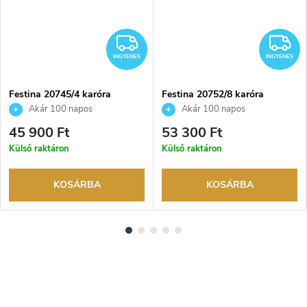
INGYENES
I
INGYENES
INGYENES
Festina 20745/4 karóra
Festina 20752/8 karóra
Akár 100 napos
Akár 100 napos
visszaküldési lehetőség. Hivatalos
visszaküldési lehetőség. Hivatalos
45 900 Ft
53 300 Ft
márkakereskedő.
márkakereskedő.
Külső raktáron
Külső raktáron
KOSÁRBA
KOSÁRBA