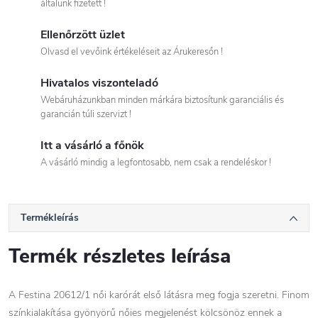
általunk fizetett !
Ellenőrzött üzlet
Olvasd el vevőink értékeléseit az Árukeresőn !
Hivatalos viszonteladó
Webáruházunkban minden márkára biztosítunk garanciális és
garancián túli szervizt !
Itt a vásárló a főnök
A vásárló mindig a legfontosabb, nem csak a rendeléskor !
Termékleírás
Termék részletes leírása
A Festina 20612/1 női karórát első látásra meg fogja szeretni. Finom
színkialakítása gyönyörű nőies megjelenést kölcsönöz ennek a