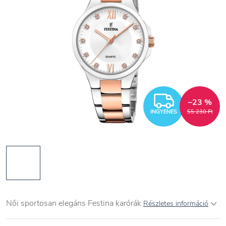
INGYEN
–23 %
INGYENES
55 230 Ft
Női sportosan elegáns Festina karórák
Részletes információ