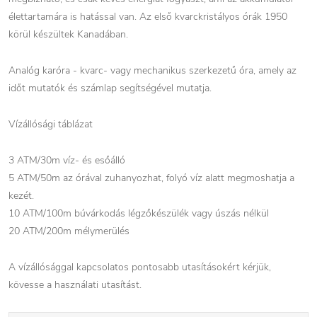
élettartamára is hatással van. Az első kvarckristályos órák 1950
körül készültek Kanadában.
Analóg karóra - kvarc- vagy mechanikus szerkezetű óra, amely az
időt mutatók és számlap segítségével mutatja.
Vízállósági táblázat
3 ATM/30m víz- és esőálló
5 ATM/50m az órával zuhanyozhat, folyó víz alatt megmoshatja a
kezét.
10 ATM/100m búvárkodás légzőkészülék vagy úszás nélkül
20 ATM/200m mélymerülés
A vízállósággal kapcsolatos pontosabb utasításokért kérjük,
kövesse a használati utasítást.