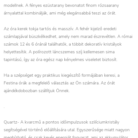
modellnek. A fényes ezüstarany bevonatot finom rózsaarany
árnyalattal kombinálják, ami még elegánsabbá teszi az órát.
Az óra kerek tokja tartós és masszív. A fehér kijelző eredeti
számlapjával büszkélkedhet, amely nem marad észrevétlen. A római
számok 12 és 6 óránál találhatók, a többit dekoratív kristályok
helyettesítik. A polírozott láncszemes szíj kellemesen sima
tapintású, így az óra egész nap kényelmes viseletet biztosít.
Ha a szépséget egy praktikus kiegészítő formájában keresi, a
Festina órák a megfelelő választás az Ön számára. Az órát
ajándékdobozban szállítjuk Önnek.
.
Quartz- A kvarcmű a pontos időimpulzusok szilíciumkristály
segítségével történő előállítására utal. Egyszerűsége miatt nagyon
megbízható, és csak kevés energiát fogyaszt, ami az akkumulátor