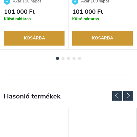
Akár 100 napos
Akár 100 napos
visszaküldési lehetőség. Hivatalos
visszaküldési lehetőség. Hivatalos
101 000 Ft
101 000 Ft
márkakereskedő.
márkakereskedő.
Külső raktáron
Külső raktáron
KOSÁRBA
KOSÁRBA