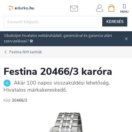
Ugrás
KOSÁR
a
fő
KERESÉS
tartalomhoz
Vásároljon hivatalos webáruházból, garanciával és garancia utáni
szervizeléssel ! 🛠️
Festina férfi karórák
Festina 20466/3 karóra
Akár 100 napos visszaküldési lehetőség.
Hivatalos márkakereskedő.
Kód:
20466/3