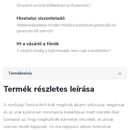
Olvasd el vevőink értékeléseit az Árukeresőn !
Hivatalos viszonteladó
Webáruházunkban minden márkára biztosítunk garanciális és
garancián túli szervizt !
Itt a vásárló a főnök
A vásárló mindig a legfontosabb, nem csak a rendeléskor !
Termékleírás
Termék részletes leírása
A minőségi Festina férfi órák megőrzik alkalmi stílusukat, elegánsak,
és az urak különösen minimalista kialakításuk miatt szeretik őket.
Szerepük az, hogy kiegészítsék bármelyik öltözékét, és annak
szerves részét képezzék. Az óra népszerű dátum funkcióval