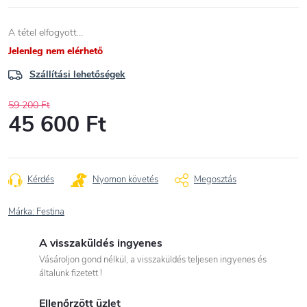
A tétel elfogyott…
Jelenleg nem elérhető
Szállítási lehetőségek
59 200 Ft
45 600 Ft
Egységár:
Kérdés
Nyomon követés
Megosztás
Márka:
Festina
A visszaküldés ingyenes
Vásároljon gond nélkül, a visszaküldés teljesen ingyenes és
általunk fizetett !
Ellenőrzött üzlet