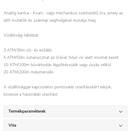
Analóg karóra - Kvarc- vagy mechanikus szerkezetű óra, amely az
időt mutatók és számlap segítségével mutatja meg.
Vízállósági táblázat
3 ATM/30m víz- és esőálló
5 ATM/50m zuhanyozhat az órával, folyó víz alatt moshat kezet.
10 ATM/100m búvárkodás légzőkészülék vagy úszás nélkül
20 ATM/200m mélymerülés
A vízállósággal kapcsolatos pontosabb utasításokért kérjük,
kövesse a használati utasítást.
Termékparaméterek
Vita