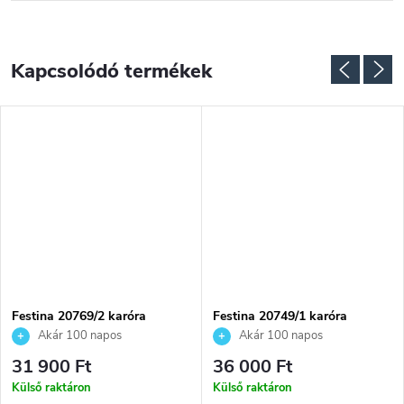
Kapcsolódó termékek
Festina 20769/2 karóra
Festina 20749/1 karóra
Akár 100 napos
Akár 100 napos
visszaküldési lehetőség. Hivatalos
visszaküldési lehetőség. Hivatalos
31 900 Ft
36 000 Ft
márkakereskedő.
márkakereskedő.
Külső raktáron
Külső raktáron