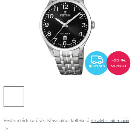
INGYEN
–22 %
INGYENES
59 200 Ft
Festina férfi karórák. Klasszikus kollekció
Részletes információ