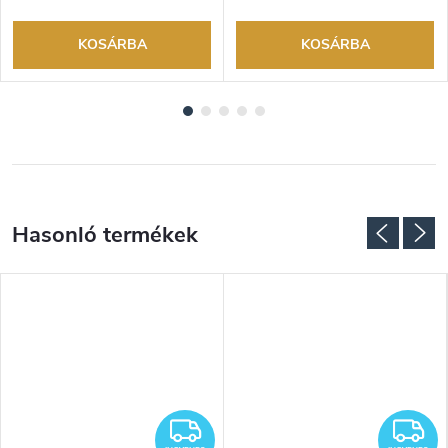
KOSÁRBA
KOSÁRBA
NGYENES
INGYENES
I