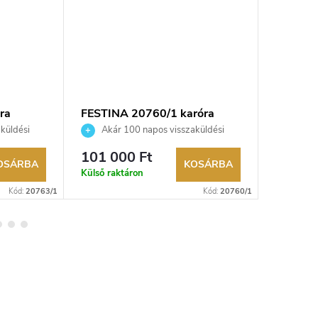
ra
FESTINA 20760/1 karóra
Festina
küldési
Akár 100 napos visszaküldési
Akár 
kereskedő.
lehetőség. Hivatalos márkakereskedő.
lehetőség
101 000 Ft
52 100
OSÁRBA
KOSÁRBA
Külső raktáron
Raktáron
Kód:
20763/1
Kód:
20760/1