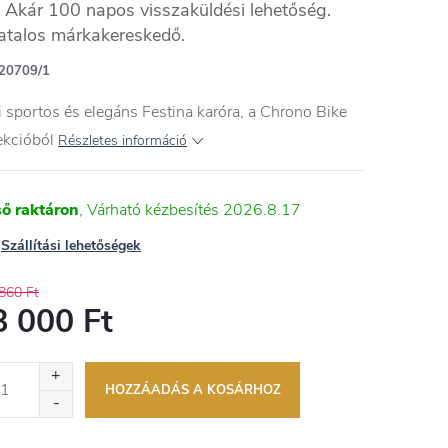
Akár 100 napos visszaküldési lehetőség.
atalos márkakereskedő.
20709/1
i sportos és elegáns Festina karóra, a Chrono Bike
ekcióból
Részletes információ
ső raktáron
2026.8.17
Szállítási lehetőségek
860 Ft
8 000 Ft
égár:
HOZZÁADÁS A KOSÁRHOZ