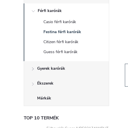
d
Férfi karórák
a
Casio férfi karórák
l
Festina férfi karórák
s
Citizen férfi karórák
Guess férfi karórák
ó
Gyerek karórák
p
a
Ékszerek
n
Márkák
e
TOP 10 TERMÉK