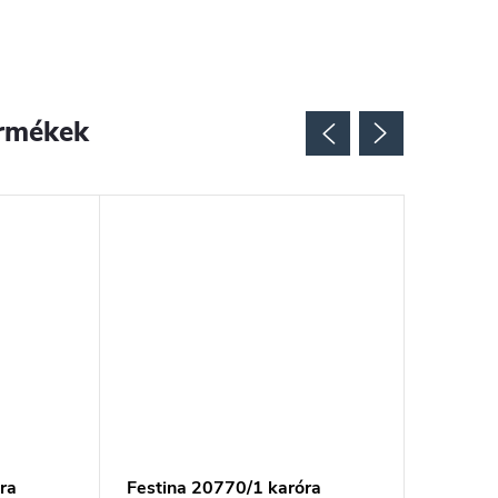
rmékek
ra
Festina 20770/1 karóra
Festina