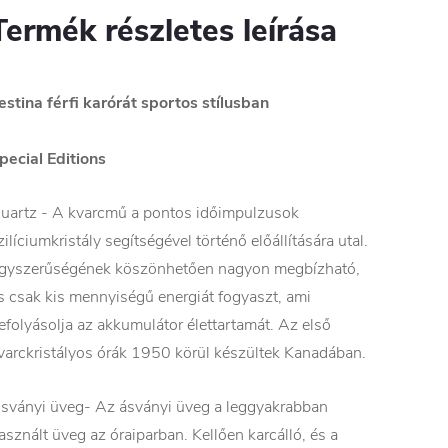
Termék részletes leírása
estina férfi karórát sportos stílusban
pecial Editions
uartz - A kvarcmű a pontos időimpulzusok
zilíciumkristály segítségével történő előállítására utal.
gyszerűségének köszönhetően nagyon megbízható,
s csak kis mennyiségű energiát fogyaszt, ami
efolyásolja az akkumulátor élettartamát. Az első
varckristályos órák 1950 körül készültek Kanadában.
sványi üveg- Az ásványi üveg a leggyakrabban
asznált üveg az óraiparban. Kellően karcálló, és a