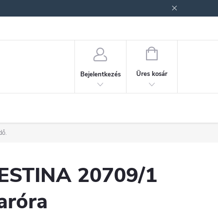
ek (ÁSZF)
Adatkezelési tájékoztató
Jogi nyilatkozat
Fogyasztóvéd
KOSÁR
Üres kosár
Bejelentkezés
dő.
ESTINA 20709/1
aróra