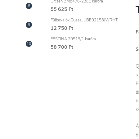
Citizen BM8476-23EE karóra
55 625 Ft
Fülbevalók Guess JUBE02158JWRHT
12 750 Ft
F
FESTINA 20519/1 karóra
58 700 Ft
S
Q
s
E
é
b
k
Á
h