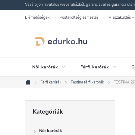
Ugrás
Vásároljon hivatalos webáruházból, garanciával és garancia utáni s
a
Elérhetőségek
Postaköltség és fizetés
Visszaküldés –
fő
tartalomhoz
Női karórák
Férfi karórák
G
Férfi karórák
Festina férfi karórák
FESTINA 20
Kezdőlap
O
Kategóriák
Kategóriák
átugrása
l
Női karórák