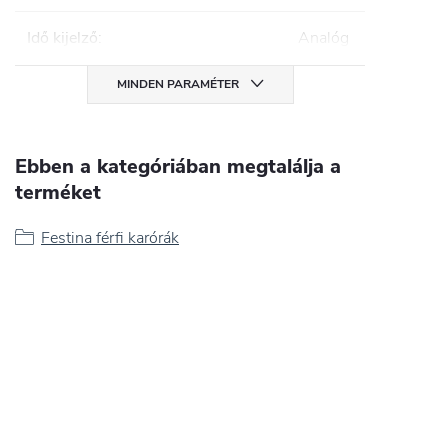
Idő kijelző
:
Analóg
MINDEN PARAMÉTER
Ebben a kategóriában megtalálja a
terméket
Festina férfi karórák