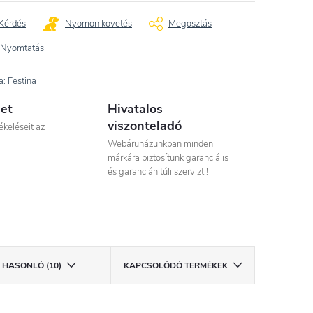
Kérdés
Nyomon követés
Megosztás
Nyomtatás
a:
Festina
let
Hivatalos
viszonteladó
ékeléseit az
Webáruházunkban minden
márkára biztosítunk garanciális
és garancián túli szervizt !
HASONLÓ (10)
KAPCSOLÓDÓ TERMÉKEK