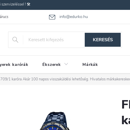
zervizeléssel ! 🛠️
info@edurko.hu
 árucsere
Reklamáció
Gyakran ismételt kérdések
Üzleti feltétel
KERESÉS
yerek karórák
Ékszerek
Márkák
709/1 karóra
Akár 100 napos visszaküldési lehetőség. Hivatalos márkakereske
F
k