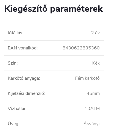
Kiegészítő paraméterek
Jótállás
:
2 év
EAN vonalkód
:
8430622835360
Szín
:
Kék
Karkötő anyaga
:
Fém karkötő
Kijelzési dimenzió
:
45mm
Vízhatlan
:
10ATM
Üveg
:
Ásványi