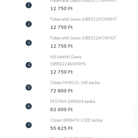
l
Fülbevalók Guess JUBE02174JWRHT
12 750 Ft
Fülbevalók Guess JUBE02247JWRHT
12 750 Ft
Fülbevalók Guess JUBE02247JWYGT
12 750 Ft
Női karkötő Guess
JUBB02246JWRHS
12 750 Ft
Citizen NH9131-14E karóra
72 800 Ft
FESTINA 20560/4 karóra
62 000 Ft
Citizen BM8470-11EE karóra
55 625 Ft