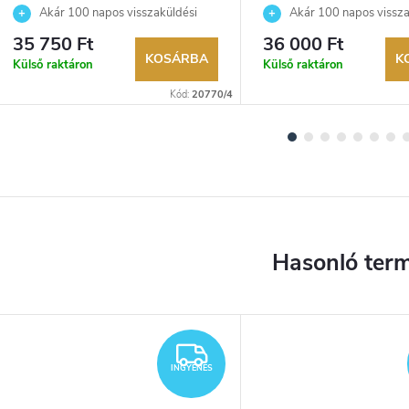
Akár 100 napos visszaküldési
Akár 100 napos vissza
lehetőség. Hivatalos márkakereskedő.
lehetőség. Hivatalos márka
35 750 Ft
36 000 Ft
KOSÁRBA
K
Külső raktáron
Külső raktáron
Kód:
20770/4
YENES
INGYENES
INGYENES