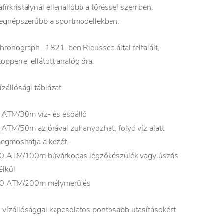
afírkristálynál ellenállóbb a töréssel szemben.
egnépszerűbb a sportmodellekben.
hronograph- 1821-ben Rieussec által feltalált,
topperrel ellátott analóg óra.
ízállósági táblázat
 ATM/30m víz- és esőálló
 ATM/50m az órával zuhanyozhat, folyó víz alatt
egmoshatja a kezét.
0 ATM/100m búvárkodás légzőkészülék vagy úszás
élkül
0 ATM/200m mélymerülés
 vízállósággal kapcsolatos pontosabb utasításokért