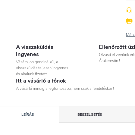
Márk
A visszaküldés
Ellenőrzött üz
ingyenes
Olvasd el vevőink ért
Árukeresőn !
Vásároljon gond nélkül, a
visszaküldés teljesen ingyenes
és általunk fizetett !
Itt a vásárló a főnök
A vásárló mindig a legfontosabb, nem csak a rendeléskor !
LEÍRÁS
BESZÉLGETÉS