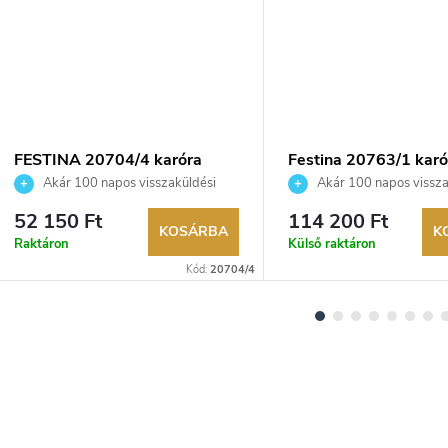
FESTINA 20704/4 karóra
Festina 20763/1 karó
Akár 100 napos visszaküldési
Akár 100 napos vissza
lehetőség. Hivatalos márkakereskedő.
lehetőség. Hivatalos márka
52 150 Ft
114 200 Ft
KOSÁRBA
K
Raktáron
Külső raktáron
Kód:
20704/4