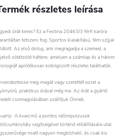
Termék részletes leírása
gyedi órát keres? Ez a Festina 20463/3 férfi karóra
arantáltan tetszeni fog. Sportos kialakítású, fém szíjjal
llátott. Az első dolog, ami megragadja a szemed, a
ijelző sötétzöld háttere, amelyen a számlap és a három
ronográf aprólékosan kidolgozott részletei találhatók.
rvendeztesse meg magát vagy szerettét ezzel a
yönyörű, praktikus órával még ma. Az órát a gyártó
redeti csomagolásában szállítjuk Önnek.
uartz- A kvarcmű a pontos időimpulzusok
zilíciumkristály segítségével történő előállítására utal.
gyszerűsége miatt nagyon megbízható, és csak kis