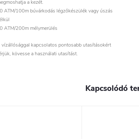
egmoshatja a kezét.
0 ATM/100m búvárkodás légzőkészülék vagy úszás
élkül
0 ATM/200m mélymerülés
 vízállósággal kapcsolatos pontosabb utasításokért
érjük, kövesse a használati utasítást.
Kapcsolódó te
YENES