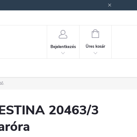
ek (ÁSZF)
Adatkezelési tájékoztató
Jogi nyilatkozat
Fogyasztóvéd
KOSÁR
Üres kosár
Bejelentkezés
dő.
ESTINA 20463/3
aróra