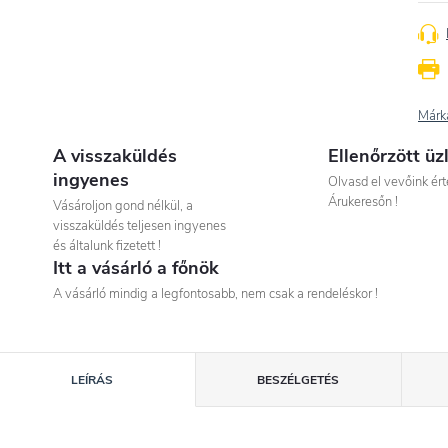
Márk
A visszaküldés
Ellenőrzött üz
ingyenes
Olvasd el vevőink ért
Árukeresőn !
Vásároljon gond nélkül, a
visszaküldés teljesen ingyenes
és általunk fizetett !
Itt a vásárló a főnök
A vásárló mindig a legfontosabb, nem csak a rendeléskor !
LEÍRÁS
BESZÉLGETÉS