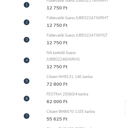
l
Fülbevalók Guess JUBE02174JWRHT
12 750 Ft
Fülbevalók Guess JUBE02247JWRHT
12 750 Ft
Fülbevalók Guess JUBE02247JWYGT
12 750 Ft
Női karkötő Guess
JUBB02246JWRHS
12 750 Ft
Citizen NH9131-14E karóra
72 800 Ft
FESTINA 20560/4 karóra
62 000 Ft
Citizen BM8470-11EE karóra
55 625 Ft