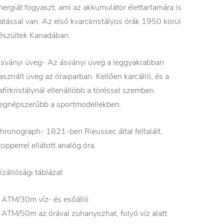
nergiát fogyaszt, ami az akkumulátor élettartamára is
atással van. Az első kvarckristályos órák 1950 körül
észültek Kanadában.
sványi üveg- Az ásványi üveg a leggyakrabban
asznált üveg az óraiparban. Kellően karcálló, és a
afírkristálynál ellenállóbb a töréssel szemben.
egnépszerűbb a sportmodellekben.
hronograph- 1821-ben Rieussec által feltalált,
topperrel ellátott analóg óra.
ízállósági táblázat
 ATM/30m víz- és esőálló
 ATM/50m az órával zuhanyozhat, folyó víz alatt