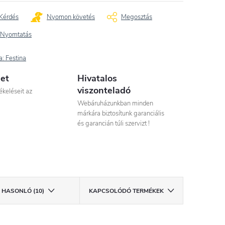
Kérdés
Nyomon követés
Megosztás
Nyomtatás
a:
Festina
let
Hivatalos
viszonteladó
ékeléseit az
Webáruházunkban minden
márkára biztosítunk garanciális
és garancián túli szervizt !
HASONLÓ (10)
KAPCSOLÓDÓ TERMÉKEK