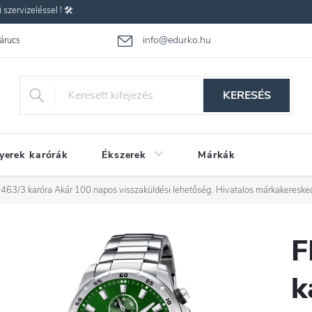
zervizeléssel ! 🛠️
info@edurko.hu
 árucsere
Reklamáció
Gyakran ismételt kérdések
Üzleti feltétel
KERESÉS
yerek karórák
Ékszerek
Márkák
463/3 karóra
Akár 100 napos visszaküldési lehetőség. Hivatalos márkakereske
F
k