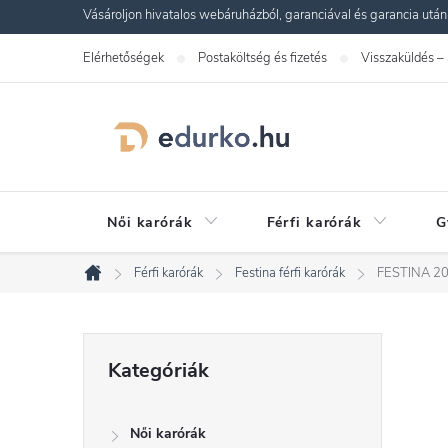
Ugrás
Vásároljon hivatalos webáruházból, garanciával és garancia utáni s
a
Elérhetőségek
Postaköltség és fizetés
Visszaküldés –
fő
tartalomhoz
Női karórák
Férfi karórák
G
Férfi karórák
Festina férfi karórák
FESTINA 20
Kezdőlap
O
Kategóriák
Kategóriák
átugrása
l
Női karórák