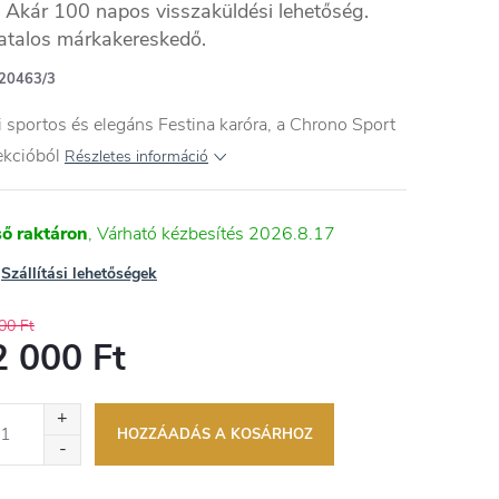
Akár 100 napos visszaküldési lehetőség.
atalos márkakereskedő.
20463/3
i sportos és elegáns Festina karóra, a Chrono Sport
ekcióból
Részletes információ
ső raktáron
2026.8.17
Szállítási lehetőségek
00 Ft
2 000 Ft
égár:
HOZZÁADÁS A KOSÁRHOZ