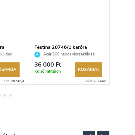
ra
Festina 20746/1 karóra
Festina
küldési
Akár 100 napos visszaküldési
Akár 
kereskedő.
lehetőség. Hivatalos márkakereskedő.
lehetőség
36 000 Ft
36 000
OSÁRBA
KOSÁRBA
Külső raktáron
Külső rak
Kód:
20749/4
Kód:
20746/1