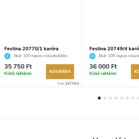
Festina 20770/1 karóra
Festina 20749/4 karó
Akár 100 napos visszaküldési
Akár 100 napos vissza
lehetőség. Hivatalos márkakereskedő.
lehetőség. Hivatalos márka
35 750 Ft
36 000 Ft
KOSÁRBA
K
Külső raktáron
Külső raktáron
Kód:
20770/1