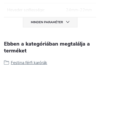
Heveder szélessége
:
24mm-22mm
MINDEN PARAMÉTER
Ebben a kategóriában megtalálja a
terméket
Festina férfi karórák