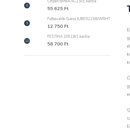
Citizen BM8476-23EE karóra
55 625 Ft
Fülbevalók Guess JUBE02158JWRHT
12 750 Ft
E
FESTINA 20519/1 karóra
g
58 700 Ft
e
k
k
Ö
g
e
Q
s
E