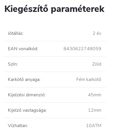
Kiegészítő paraméterek
Jótállás
:
2 év
EAN vonalkód
:
8430622748059
Szín
:
Zöld
Karkötő anyaga
:
Fém karkötő
Kijelzési dimenzió
:
45mm
Kijelző vastagsága
:
12mm
Vízhatlan
:
10ATM