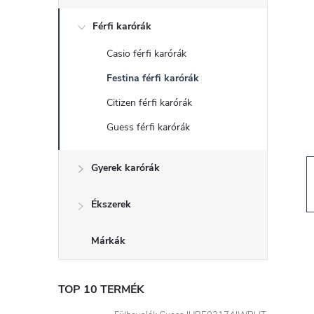
d
Férfi karórák
a
Casio férfi karórák
l
Festina férfi karórák
s
Citizen férfi karórák
Guess férfi karórák
ó
Gyerek karórák
p
a
Ékszerek
n
Márkák
e
TOP 10 TERMÉK