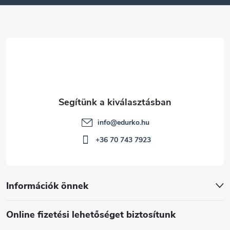
é
c
info
@
edurko.hu
+36 70 743 7923
Információk önnek
Online fizetési lehetőséget biztosítunk