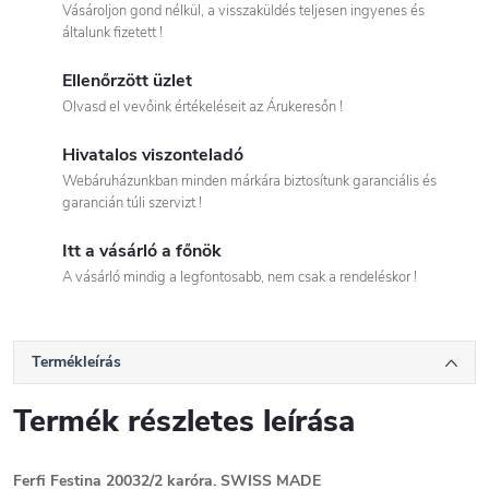
Vásároljon gond nélkül, a visszaküldés teljesen ingyenes és
általunk fizetett !
Ellenőrzött üzlet
Olvasd el vevőink értékeléseit az Árukeresőn !
Hivatalos viszonteladó
Webáruházunkban minden márkára biztosítunk garanciális és
garancián túli szervizt !
Itt a vásárló a főnök
A vásárló mindig a legfontosabb, nem csak a rendeléskor !
Termékleírás
Termék részletes leírása
Ferfi Festina 20032/2 karóra. SWISS MADE