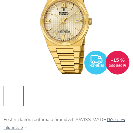
INGYEN
–15 %
INGYENES
260 860 Ft
Festina karóra automata óraművel. SWISS MADE
Részletes
információ