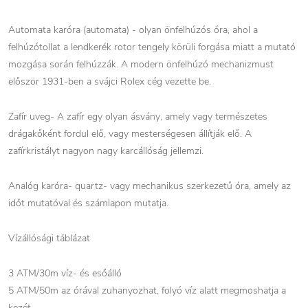
Automata karóra (automata) - olyan önfelhúzós óra, ahol a
felhúzótollat a lendkerék rotor tengely körüli forgása miatt a mutató
mozgása során felhúzzák. A modern önfelhúzó mechanizmust
először 1931-ben a svájci Rolex cég vezette be.
Zafír uveg- A zafír egy olyan ásvány, amely vagy természetes
drágakőként fordul elő, vagy mesterségesen állítják elő. A
zafírkristályt nagyon nagy karcállóság jellemzi.
Analóg karóra- quartz- vagy mechanikus szerkezetű óra, amely az
időt mutatóval és számlapon mutatja.
Vízállósági táblázat
3 ATM/30m víz- és esőálló
5 ATM/50m az órával zuhanyozhat, folyó víz alatt megmoshatja a
kezét.