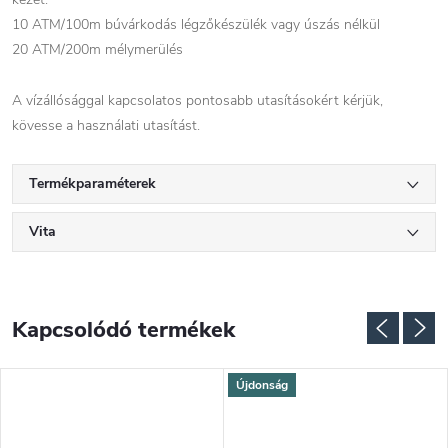
10 ATM/100m búvárkodás légzőkészülék vagy úszás nélkül
20 ATM/200m mélymerülés
A vízállósággal kapcsolatos pontosabb utasításokért kérjük,
kövesse a használati utasítást.
Termékparaméterek
Vita
Kapcsolódó termékek
Újdonság