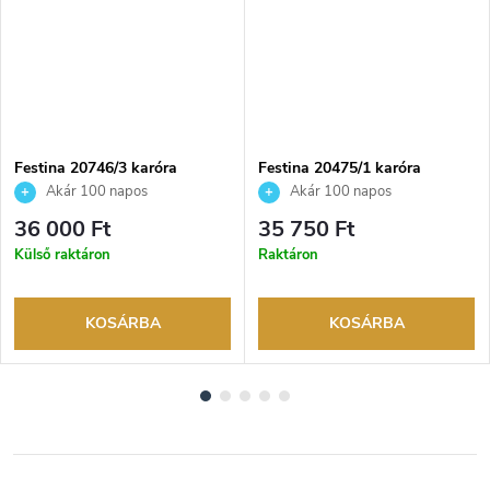
Festina 20746/3 karóra
Festina 20475/1 karóra
Akár 100 napos
Akár 100 napos
visszaküldési lehetőség. Hivatalos
visszaküldési lehetőség. Hivatalos
36 000 Ft
35 750 Ft
márkakereskedő.
márkakereskedő.
Külső raktáron
Raktáron
KOSÁRBA
KOSÁRBA