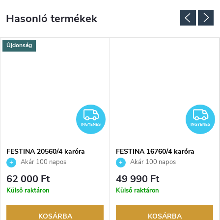
Újdonság
NGYENES
INGYENES
I
INGYENES
INGYENES
FESTINA 20560/4 karóra
FESTINA 16760/4 karóra
Akár 100 napos
Akár 100 napos
visszaküldési lehetőség. Hivatalos
visszaküldési lehetőség. Hivatalos
62 000 Ft
49 990 Ft
márkakereskedő.
márkakereskedő.
Külső raktáron
Külső raktáron
KOSÁRBA
KOSÁRBA