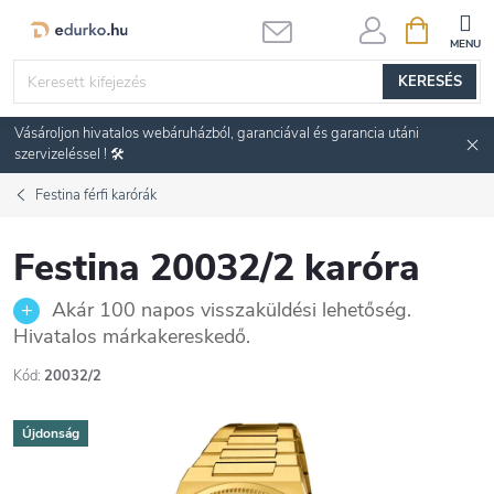
Ugrás
KOSÁR
a
fő
KERESÉS
tartalomhoz
Vásároljon hivatalos webáruházból, garanciával és garancia utáni
szervizeléssel ! 🛠️
Festina férfi karórák
Festina 20032/2 karóra
Akár 100 napos visszaküldési lehetőség.
Hivatalos márkakereskedő.
Kód:
20032/2
Újdonság